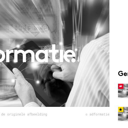
Programmatic
ering
Purpose Marketing
keting
Reputatie & crisis
nicatie
Ge
 de originele afbeelding
© adformatie