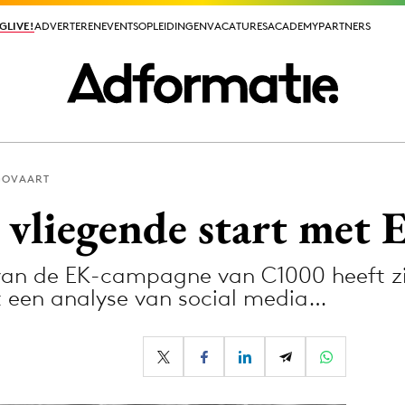
GLIVE!
GLIVE!
ADVERTEREN
ADVERTEREN
EVENTS
EVENTS
OPLEIDINGEN
OPLEIDINGEN
VACATURES
VACATURES
ACADEMY
ACADEMY
PARTNERS
PARTNERS
GOVAART
ieuws app
vliegende start met
van de EK-campagne van C1000 heeft zij
it een analyse van social media…
Media
ormation
Merkstrategie
PR