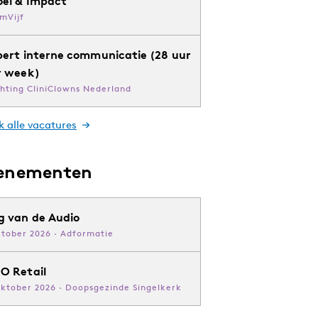
oei & Impact
mVijf
pert interne communicatie (28 uur
r week)
chting CliniClowns Nederland
k alle vacatures
enementen
g van de Audio
ktober 2026 · Adformatie
O Retail
oktober 2026 · Doopsgezinde Singelkerk