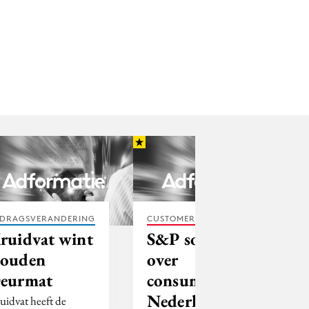
DRAGSVERANDERING
CUSTOMER EXPERIENCE
ruidvat wint
S&P somber
ouden
over
eurmat
consumptie in
Nederland
uidvat heeft de