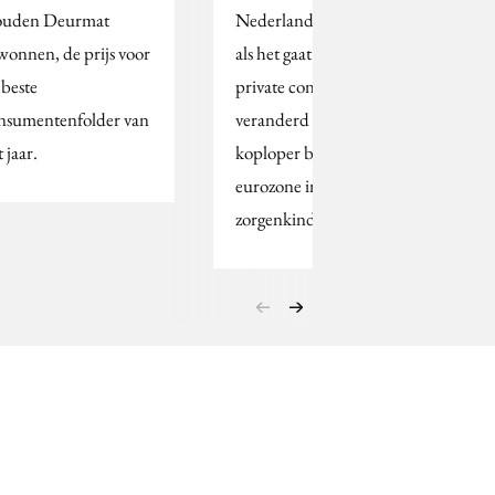
uden Deurmat
Nederland is sinds 2008
wonnen, de prijs voor
als het gaat om de
 beste
private consumptie
nsumentenfolder van
veranderd van een
 jaar.
koploper binnen de
eurozone in een van de
zorgenkindjes.