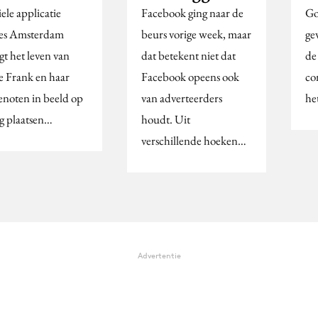
ele applicatie
Facebook ging naar de
Go
es Amsterdam
beurs vorige week, maar
ge
gt het leven van
dat betekent niet dat
de
 Frank en haar
Facebook opeens ook
co
genoten in beeld op
van adverteerders
het
ig plaatsen…
houdt. Uit
verschillende hoeken…
Advertentie