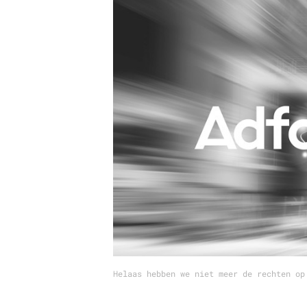
Carriere
Effectiviteit
Contentmarketing
Gedragsverand
Craft
Influencer mar
Customer Experience
Interne commu
Data & Insights
Martech
Helaas hebben we niet meer de rechten op