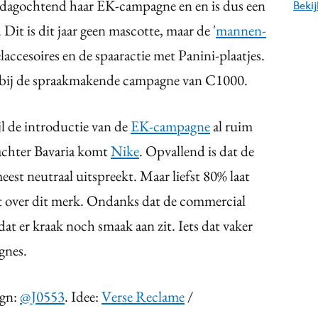
dagochtend haar EK-campagne en en is dus een
Beki
it is dit jaar geen mascotte, maar de '
mannen-
elaccesoires en de spaaractie met Panini-plaatjes.
an bij de spraakmakende campagne van C1000.
jl de introductie van de
EK-campagne
al ruim
achter Bavaria komt
Nike
. Opvallend is dat de
est neutraal uitspreekt. Maar liefst 80% laat
it over dit merk. Ondanks dat de commercial
dat er kraak noch smaak aan zit. Iets dat vaker
gnes.
ign:
@J0553
. Idee:
Verse Reclame
/