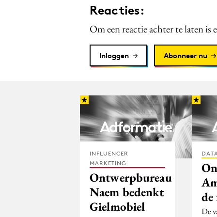
Reacties:
Om een reactie achter te laten is 
Inloggen
Abonneer nu
INFLUENCER
DATA
MARKETING
On
Ontwerpbureau
Am
Naem bedenkt
de
Gielmobiel
De v