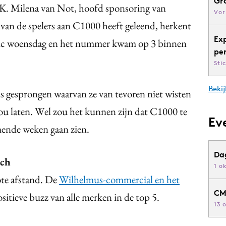
Gr
EK. Milena van Not, hoofd sponsoring van
Vor
n van de spelers aan C1000 heeft geleend, herkent
Ex
opic woensdag en het nummer kwam op 3 binnen
pe
Sti
Bekij
 is gesprongen waarvan ze van tevoren niet wisten
ou laten. Wel zou het kunnen zijn dat C1000 te
Ev
mende weken gaan zien.
Da
sch
1 o
ote afstand. De
Wilhelmus-commercial en het
CM
itieve buzz van alle merken in de top 5.
13 