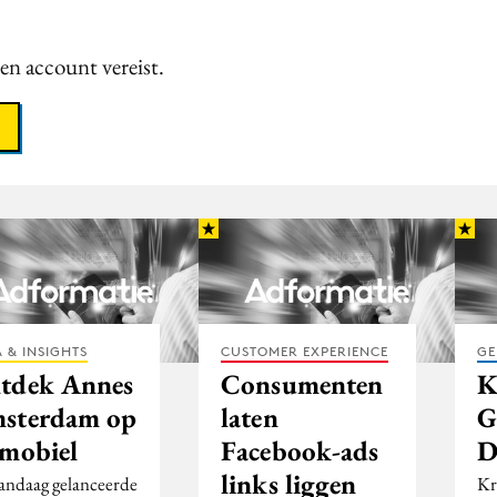
een account vereist.
 & INSIGHTS
CUSTOMER EXPERIENCE
GE
tdek Annes
Consumenten
K
sterdam op
laten
G
 mobiel
Facebook-ads
D
links liggen
andaag gelanceerde
Kr