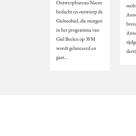
Ontwerpbureau Naem
mobi
bedacht en ontwierp de
Ann
Gielmobiel, die morgen
bren
in het programma van
Anne
Giel Beelen op 3FM
tijd
wordt gelanceerd en
dert
gaat…