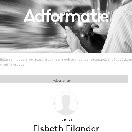
Menu
Home
9 sept: GenAI-training
12 nov: MarketingLive!
Helaas hebben we niet meer de rechten op de originele afbeelding
Adverteren
© adformatie
Events
Opleidingen
Advertentie
Vacatures
Academy
Partners
Topics
EXPERT
Elsbeth Eilander
Artificial Intelligence