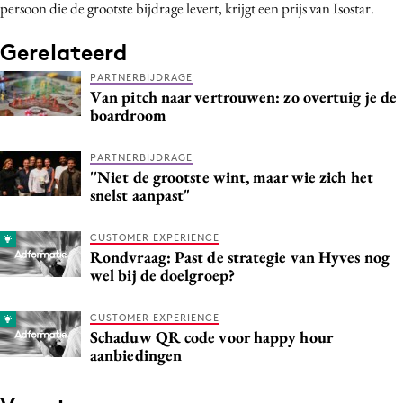
persoon die de grootste bijdrage levert, krijgt een prijs van Isostar.
Media
Merkstrategie
Gerelateerd
PR
PARTNERBIJDRAGE
Van pitch naar vertrouwen: zo overtuig je de
Programmatic
boardroom
Purpose Marketing
Reputatie & crisis
PARTNERBIJDRAGE
''Niet de grootste wint, maar wie zich het
snelst aanpast"
CUSTOMER EXPERIENCE
Rondvraag: Past de strategie van Hyves nog
wel bij de doelgroep?
CUSTOMER EXPERIENCE
Schaduw QR code voor happy hour
aanbiedingen