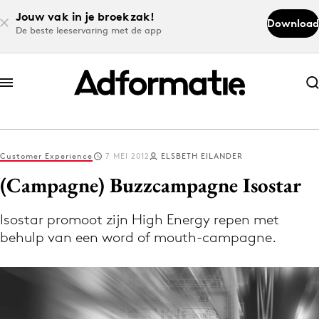
Jouw vak in je broekzak!
Download
De beste leeservaring met de app
Abonneer nu
Abonneer nu
Customer Experience
7 MEI 2012
ELSBETH EILANDER
Log in
(Campagne) Buzzcampagne Isostar
Isostar promoot zijn High Energy repen met
Download de app
behulp van een word of mouth-campagne.
Volg het laatste nieuws via de Adformatie
Nieuws app