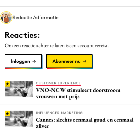
Media
Merkstrategie
Redactie Adformatie
PR
Reacties:
Programmatic
Purpose Marketing
Om een reactie achter te laten is een account vereist.
Reputatie & crisis
Inloggen
Abonneer nu
CUSTOMER EXPERIENCE
VNO-NCW stimuleert doorstroom
vrouwen met prijs
INFLUENCER MARKETING
Cannes: slechts eenmaal goud en eenmaal
zilver