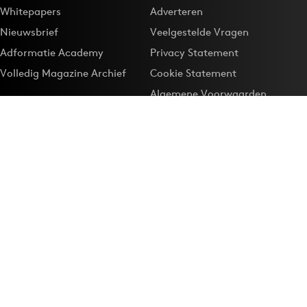
Whitepapers
Adverteren
Nieuwsbrief
Veelgestelde Vragen
Adformatie Academy
Privacy Statement
Volledig Magazine Archief
Cookie Statement
Algemene Voorwaarden
Onze app
Maak Adformatie.nl je
Google-favoriet
Privacyinstellingen
Download de
Adformatie Nieuws App