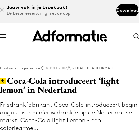
Jouw vak in je broekzak!
Download
De beste leeservaring met de app
Abonneer nu
Abonneer nu
Customer Experience
8 JULI 2002
REDACTIE ADFORMATIE
Log in
Coca-Cola introduceert ‘light
lemon’ in Nederland
Download de app
Volg het laatste nieuws via de Adformatie
Frisdrankfabrikant Coca-Cola introduceert begin
augustus een nieuw drankje op de Nederlandse
Nieuws app
markt. Coca-Cola light Lemon - een
caloriearme…