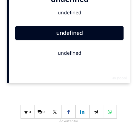
Bureaus
Campagnes
Carriere
Contentmarketing
Craft
Customer Experience
Data & Insights
Design
Digital transformation
Diversiteit
Effectiviteit
Gedragsverandering
0
0
Influencer marketing
Advertentie
Interne communicatie
Martech