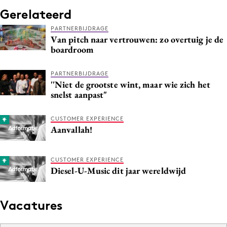
Media
Gerelateerd
Merkstrategie
PARTNERBIJDRAGE
Van pitch naar vertrouwen: zo overtuig je de
PR
boardroom
Programmatic
Purpose Marketing
PARTNERBIJDRAGE
''Niet de grootste wint, maar wie zich het
Reputatie & crisis
snelst aanpast"
CUSTOMER EXPERIENCE
Aanvallah!
CUSTOMER EXPERIENCE
Diesel-U-Music dit jaar wereldwijd
Vacatures