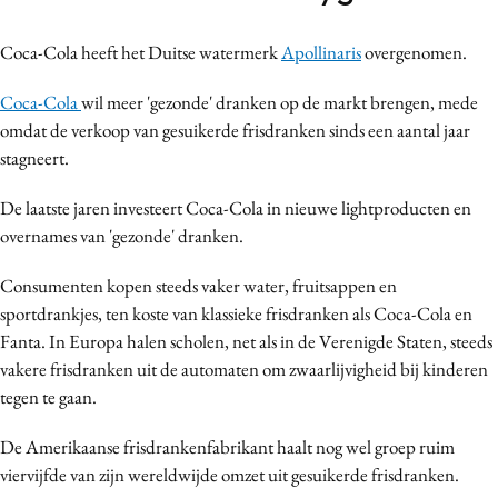
Bureaus
Coca-Cola heeft het Duitse watermerk
Apollinaris
overgenomen.
Campagnes
Carriere
Coca-Cola
wil meer 'gezonde' dranken op de markt brengen, mede
Contentmarketing
omdat de verkoop van gesuikerde frisdranken sinds een aantal jaar
Craft
stagneert.
Customer Experience
De laatste jaren investeert Coca-Cola in nieuwe lightproducten en
Data & Insights
overnames van 'gezonde' dranken.
Design
Consumenten kopen steeds vaker water, fruitsappen en
Digital transformation
sportdrankjes, ten koste van klassieke frisdranken als Coca-Cola en
Diversiteit
Fanta. In Europa halen scholen, net als in de Verenigde Staten, steeds
Effectiviteit
vakere frisdranken uit de automaten om zwaarlijvigheid bij kinderen
Gedragsverandering
tegen te gaan.
Influencer marketing
De Amerikaanse frisdrankenfabrikant haalt nog wel groep ruim
Interne communicatie
viervijfde van zijn wereldwijde omzet uit gesuikerde frisdranken.
Martech