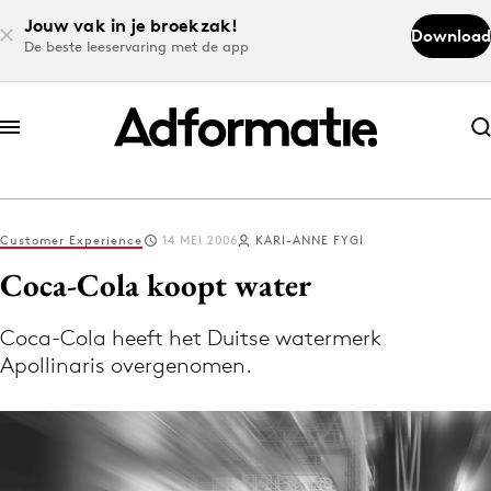
Jouw vak in je broekzak!
Download
De beste leeservaring met de app
Abonneer nu
Abonneer nu
Customer Experience
14 MEI 2006
KARI-ANNE FYGI
Log in
Coca-Cola koopt water
Coca-Cola heeft het Duitse watermerk
Download de app
Apollinaris overgenomen.
Volg het laatste nieuws via de Adformatie
Nieuws app