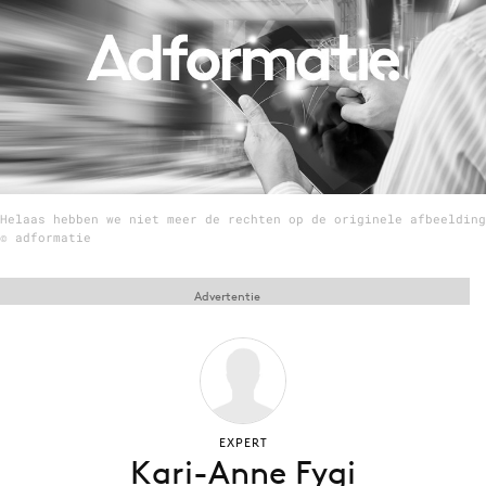
Menu
Home
9 sept: GenAI-training
12 nov: MarketingLive!
Helaas hebben we niet meer de rechten op de originele afbeelding
Adverteren
© adformatie
Events
Opleidingen
Advertentie
Vacatures
Academy
Partners
Topics
EXPERT
Kari-Anne Fygi
Artificial Intelligence