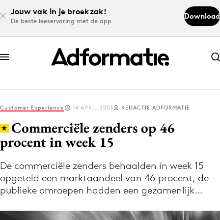
Jouw vak in je broekzak!
Download
De beste leeservaring met de app
Abonneer nu
Abonneer nu
Customer Experience
14 APRIL 2003
REDACTIE ADFORMATIE
Log in
Commerciële zenders op 46
procent in week 15
Download de app
Volg het laatste nieuws via de Adformatie
De commerciële zenders behaalden in week 15
opgeteld een marktaandeel van 46 procent, de
Nieuws app
publieke omroepen hadden een gezamenlijk…