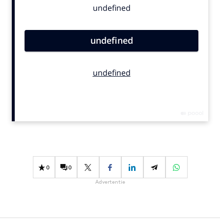
Bureaus
Campagnes
Carriere
Contentmarketing
Craft
Customer Experience
Data & Insights
Design
Digital transformation
Diversiteit
Effectiviteit
0
0
Gedragsverandering
Advertentie
Influencer marketing
Interne communicatie
Martech