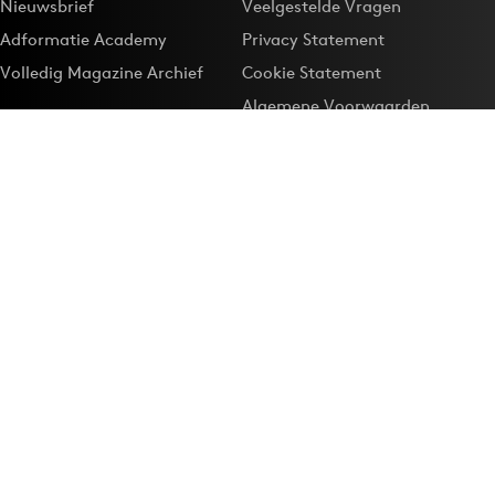
Nieuwsbrief
Veelgestelde Vragen
Adformatie Academy
Privacy Statement
Volledig Magazine Archief
Cookie Statement
Algemene Voorwaarden
Onze app
Maak Adformatie.nl je
Google-favoriet
Privacyinstellingen
Download de
Adformatie Nieuws App