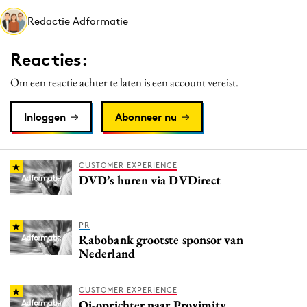
Media
Redactie Adformatie
Merkstrategie
Reacties:
PR
Programmatic
Om een reactie achter te laten is een account vereist.
Purpose Marketing
Inloggen
Abonneer nu
Reputatie & crisis
CUSTOMER EXPERIENCE
DVD’s huren via DVDirect
PR
Rabobank grootste sponsor van
Nederland
CUSTOMER EXPERIENCE
Qi-oprichter naar Proximity