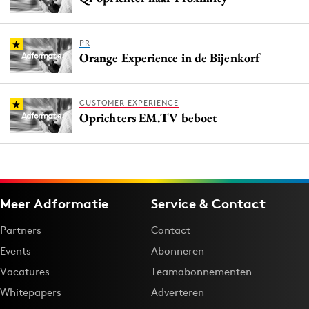
PR
Orange Experience in de Bijenkorf
CUSTOMER EXPERIENCE
Oprichters EM.TV beboet
Meer Adformatie
Service & Contact
Partners
Contact
Events
Abonneren
Vacatures
Teamabonnementen
Whitepapers
Adverteren