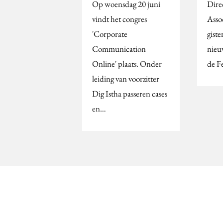
Op woensdag 20 juni
Dire
vindt het congres
Asso
'Corporate
giste
Communication
nieu
Online' plaats. Onder
de F
leiding van voorzitter
Dig Istha passeren cases
en…