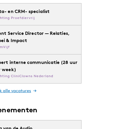
ta- en CRM- specialist
chting Proefdiervrij
ent Service Director — Relaties,
oei & Impact
mVijf
pert interne communicatie (28 uur
r week)
chting CliniClowns Nederland
k alle vacatures
enementen
g van de Audio