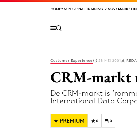
HOME
HOME
9 SEPT: GENAI-TRAINING
9 SEPT: GENAI-TRAINING
12 NOV: MARKETIN
12 NOV: MARKETIN
Customer Experience
28 MEI 2001
REDA
Volg het laatste nieuws via de Adformatie N
CRM-markt m
De CRM-markt is ‘rommel
Topics
International Data Corp
Artificial Intelligence
Design
Bureaus
Digital transf
PREMIUM
0
0
Campagnes
Diversiteit