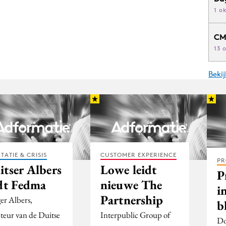
1 o
CM
13 
Beki
TATIE & CRISIS
CUSTOMER EXPERIENCE
PR
itser Albers
Lowe leidt
P
idt Fedma
nieuwe The
i
Partnership
er Albers,
b
cteur van de Duitse
Interpublic Group of
Do