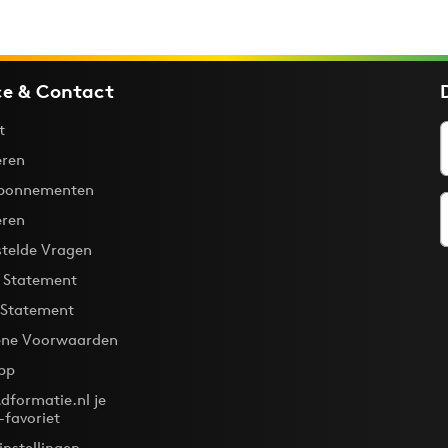
ce & Contact
t
ren
bonnementen
eren
stelde Vragen
y Statement
 Statement
ne Voorwaarden
pp
dformatie.nl je
-favoriet
instellingen