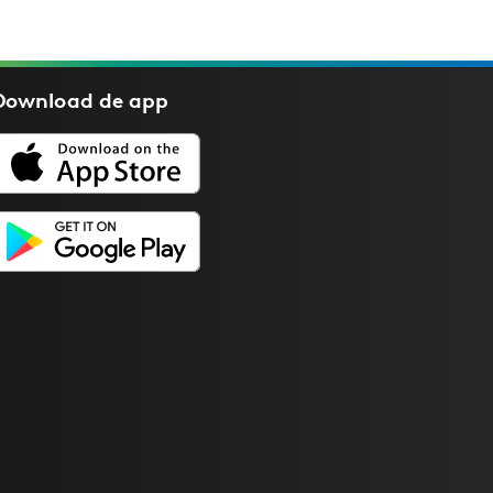
Download de
app