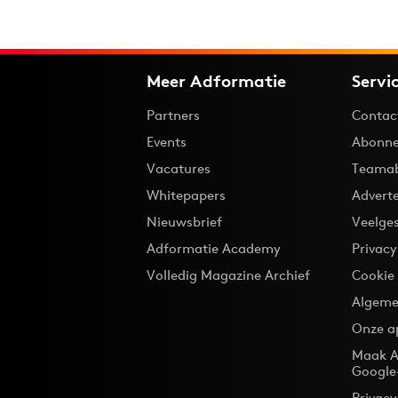
Meer Adformatie
Servi
Partners
Contac
Events
Abonne
Vacatures
Teama
Whitepapers
Advert
Nieuwsbrief
Veelge
Adformatie Academy
Privac
Volledig Magazine Archief
Cookie
Algeme
Onze a
Maak A
Google
Privacy