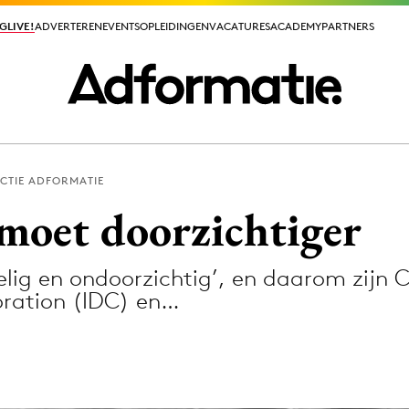
GLIVE!
GLIVE!
ADVERTEREN
ADVERTEREN
EVENTS
EVENTS
OPLEIDINGEN
OPLEIDINGEN
VACATURES
VACATURES
ACADEMY
ACADEMY
PARTNERS
PARTNERS
CTIE ADFORMATIE
ieuws app
oet doorzichtiger
ig en ondoorzichtig’, en daarom zijn C
oration (IDC) en…
Media
ormation
Merkstrategie
PR