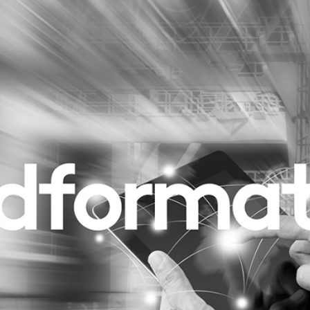
Programmatic
ering
Purpose Marketing
keting
Reputatie & crisis
nicatie