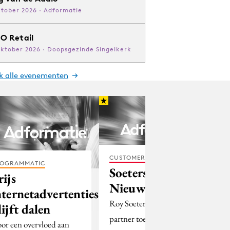
ktober 2026 · Adformatie
O Retail
oktober 2026 · Doopsgezinde Singelkerk
jk alle evenementen
CUSTOMER EXPERIENCE
OGRAMMATIC
Soeters naar
rijs
Nieuwe Oogst
nternetadvertenties
Roy Soeters is als
lijft dalen
partner toegetreden tot
or een overvloed aan