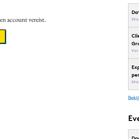
Da
een account vereist.
Sti
Cli
Gr
Vor
Ex
pe
Sti
Bekij
Ev
Da