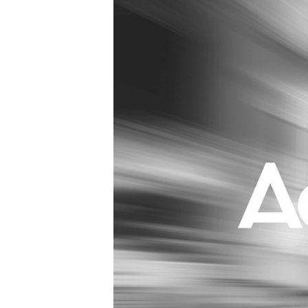
Carriere
Effectiviteit
Contentmarketing
Gedragsverand
Craft
Influencer mar
Customer Experience
Interne commu
Data & Insights
Martech