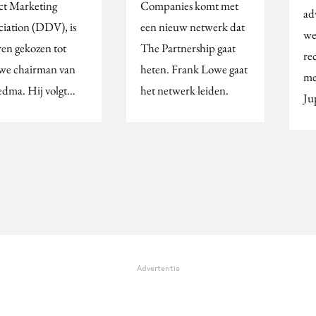
ct Marketing
Companies komt met
ad
ciation (DDV), is
een nieuw netwerk dat
web
ren gekozen tot
The Partnership gaat
re
we chairman van
heten. Frank Lowe gaat
me
edma. Hij volgt…
het netwerk leiden.
Ju
Advertentie