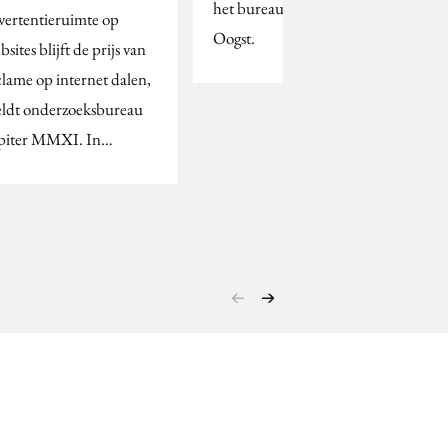
het bureau Nieuwe
vertentieruimte op
Oogst.
sites blijft de prijs van
clame op internet dalen,
ldt onderzoeksbureau
piter MMXI. In…