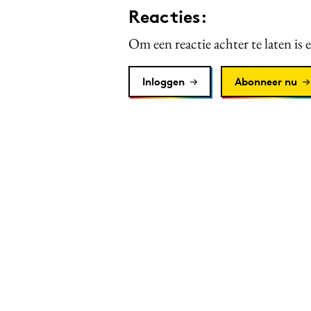
Reacties:
Om een reactie achter te laten is 
Inloggen
Abonneer nu