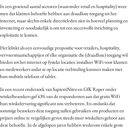
Bureaus
In een groeiend aantal sectoren (waaronder retail en hospitality) weet
men dat klanten behoefte hebben aan draadloze toegang tot het
Campagnes
internet, maar slechts enkele directieleden zien in hoeveel planning en
Carriere
investering er noodzakelijk is om tot een succesvolle inrichting en
Contentmarketing
exploitatie te komen.
Craft
Het klinkt als een eenvoudige propositie voor retailers, hospitality,
Customer Experience
vervoersmaatschappijen of elke organisatie die (draadloze) toegang wil
Data & Insights
bieden tot het internet op fysieke locaties: installeer WiFi voor klanten
Design
en medewerkers zodat ze op locatie verbinding kunnen maken met
Digital transformation
hun mobiele telefoon of tablet.
Diversiteit
In een recent onderzoek van SapientNitro en GfK Roper onder
Effectiviteit
winkelbezoekers gaf 63% van de respondenten aan dat gratis WiFi
Gedragsverandering
hun winkelervaring significant zou verbeteren. En ondanks dat
Influencer marketing
sommige bezoekers deze toegang zullen gebruiken om producten en
Interne communicatie
prijzen online te vergelijken geven steeds meer winkeliers gehoor aan
deze behoefte. In de afgelopen jaren hebben wederom enkele grote
Martech