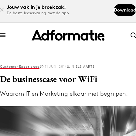
Jouw vak in je broekzak!
Download
De beste leeservaring met de app
Abonneer nu
Abonneer nu
Customer Experience
11 JUNI 2014
NIELS AARTS
Log in
De businesscase voor WiFi
Waarom IT en Marketing elkaar niet begrijpen.
Download de app
Volg het laatste nieuws via de Adformatie
Nieuws app