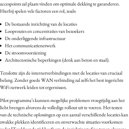
accespoints zal plaats vinden om optimale dekking te garanderen.
Hierbij spelen vele factoren een rol, zoals:
De bestaande inrichting van de locaties
Looproutes en concentraties van bezoekers
De onderliggende infrastructuur
Het communicatienetwerk
De stroomvoorziening
Architectonische beperkingen (denk aan beton en staal).
Tenslotte zijn de internetverbindingen met de locaties van cruciaal
belang. Zonder goede WAN verbinding zal zelfs het best ingerichte
WiFi netwerk leiden tot ergernissen.
Pilot programma’s kunnen mogelijke problemen vroegtijdig aan het
licht brengen alvorens de volledige rollout uit te voeren. Het testen
van de technische oplossingen op een aantal verschillende locaties kan
zwakke plekken identificeren en onverwachte situaties voorkomen
zodat IT voldoende tijd heeft om de inrichting te fine tunen alvorens