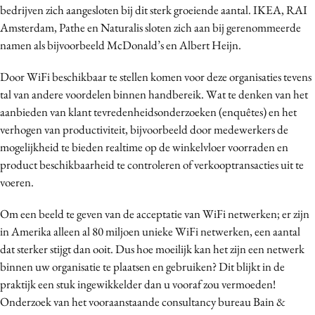
bedrijven zich aangesloten bij dit sterk groeiende aantal. IKEA, RAI
Media
Amsterdam, Pathe en Naturalis sloten zich aan bij gerenommeerde
Merkstrategie
namen als bijvoorbeeld McDonald’s en Albert Heijn.
PR
Door WiFi beschikbaar te stellen komen voor deze organisaties tevens
Programmatic
tal van andere voordelen binnen handbereik. Wat te denken van het
Purpose Marketing
aanbieden van klant tevredenheidsonderzoeken (enquêtes) en het
Reputatie & crisis
verhogen van productiviteit, bijvoorbeeld door medewerkers de
mogelijkheid te bieden realtime op de winkelvloer voorraden en
product beschikbaarheid te controleren of verkooptransacties uit te
voeren.
Om een beeld te geven van de acceptatie van WiFi netwerken; er zijn
in Amerika alleen al 80 miljoen unieke WiFi netwerken, een aantal
dat sterker stijgt dan ooit. Dus hoe moeilijk kan het zijn een netwerk
binnen uw organisatie te plaatsen en gebruiken? Dit blijkt in de
praktijk een stuk ingewikkelder dan u vooraf zou vermoeden!
Onderzoek van het vooraanstaande consultancy bureau Bain &