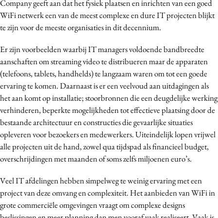
Company geeft aan dat het fysiek plaatsen en inrichten van een goed
WiFi netwerk een van de meest complexe en dure IT projecten blijkt
te zijn voor de meeste organisaties in dit decennium.
Er zijn voorbeelden waarbij IT managers voldoende bandbreedte
aanschaften om streaming video te distribueren maar de apparaten
(telefoons, tablets, handhelds) te langzaam waren om tot een goede
ervaring te komen. Daarnaast is er een veelvoud aan uitdagingen als
het aan komt op installatie; stoorbronnen die een deugdelijke werking
verhinderen, beperkte mogelijkheden tot effectieve plaatsing door de
bestaande architectuur en constructies die gevaarlijke situaties
opleveren voor bezoekers en medewerkers. Uiteindelijk lopen vrijwel
alle projecten uit de hand, zowel qua tijdspad als financieel budget,
overschrijdingen met maanden of soms zelfs miljoenen euro’s.
Veel IT afdelingen hebben simpelweg te weinig ervaring met een
project van deze omvang en complexiteit. Het aanbieden van WiFi in
grote commerciële omgevingen vraagt om complexe designs
beslissingen en meer planning dan men vooraf vaak realiseert.
Vaak is