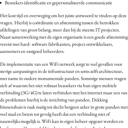
Bezoekers identificatie en gepersonaliseerde communicatie
Het kost tijd en overweging om het juiste antwoord te vinden op deze
vragen. Hierbij is coördinatie en afstemming tussen de betrokken
afdelingen van groot belang, meer dan bij de meeste IT projecten.
Naast samenwerking met de eigen organisatie is een goede afstemming
vereist met hard- software fabrikanten, project ontwikkelaars,
aannemers en vastgoed beheerders.
De implementatie van een WiFi netwerk zorgt in veel gevallen voor
stevige aanpassingen in de infrastructuur en soms zelfs architectuur,
met name in oudere monumentale panden.
Sommige mensen vragen
zich af waarom het niet volstaat bezoekers via hun eigen mobiele
verbinding (3G/4G) te laten verbinden met het internet maar een van
de problemen hierbij is de inrichting van panden. Dekking
binnenshuis is vaak matig tot slecht hetgeen zeker in grote panden met
veel staal en beton tot gevolg heeft dat een verbinding niet of
nauwelijks mogelijk is.
WiFi kan in eigen beheer opgezet worden en