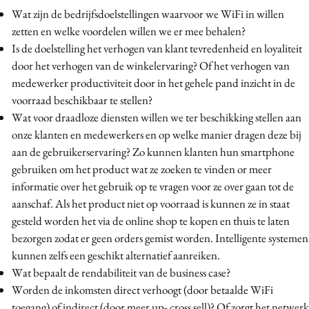
Wat zijn de bedrijfsdoelstellingen waarvoor we WiFi in willen
zetten en welke voordelen willen we er mee behalen?
Is de doelstelling het verhogen van klant tevredenheid en loyaliteit
door het verhogen van de winkelervaring? Of het verhogen van
medewerker productiviteit door in het gehele pand inzicht in de
voorraad beschikbaar te stellen?
Wat voor draadloze diensten willen we ter beschikking stellen aan
onze klanten en medewerkers en op welke manier dragen deze bij
aan de gebruikerservaring? Zo kunnen klanten hun smartphone
gebruiken om het product wat ze zoeken te vinden or meer
informatie over het gebruik op te vragen voor ze over gaan tot de
aanschaf. Als het product niet op voorraad is kunnen ze in staat
gesteld worden het via de online shop te kopen en thuis te laten
bezorgen zodat er geen orders gemist worden. Intelligente systemen
kunnen zelfs een geschikt alternatief aanreiken.
Wat bepaalt de rendabiliteit van de business case?
Worden de inkomsten direct verhoogt (door betaalde WiFi
toegang) of indirect (door meer up- cross sell)? Of zorgt het netwerk