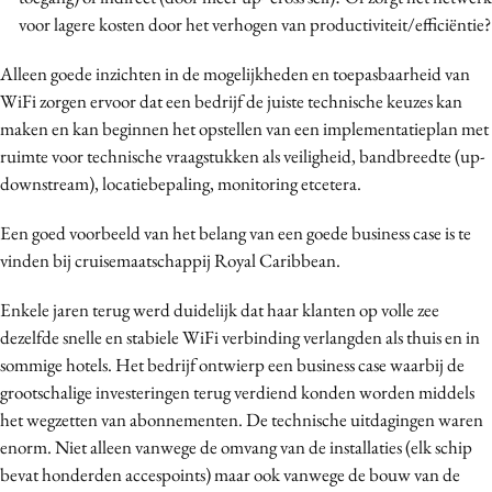
voor lagere kosten door het verhogen van productiviteit/efficiëntie?
Alleen goede inzichten in de mogelijkheden en toepasbaarheid van
WiFi zorgen ervoor dat een bedrijf de juiste technische keuzes kan
maken en kan beginnen het opstellen van een implementatieplan met
ruimte voor technische vraagstukken als veiligheid, bandbreedte (up-
downstream), locatiebepaling, monitoring etcetera.
Een goed voorbeeld van het belang van een goede business case is te
vinden bij cruisemaatschappij Royal Caribbean.
Enkele jaren terug werd duidelijk dat haar klanten op volle zee
dezelfde snelle en stabiele WiFi verbinding verlangden als thuis en in
sommige hotels. Het bedrijf ontwierp een business case waarbij de
grootschalige investeringen terug verdiend konden worden middels
het wegzetten van abonnementen. De technische uitdagingen waren
enorm. Niet alleen vanwege de omvang van de installaties (elk schip
bevat honderden accespoints) maar ook vanwege de bouw van de