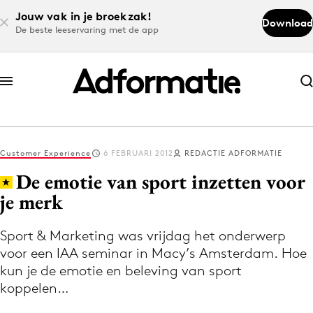
Jouw vak in je broekzak!
Download
De beste leeservaring met de app
Abonneer nu
Abonneer nu
Customer Experience
6 FEBRUARI 2012
REDACTIE ADFORMATIE
Log in
De emotie van sport inzetten voor
je merk
Download de app
Volg het laatste nieuws via de Adformatie
Sport & Marketing was vrijdag het onderwerp
voor een IAA seminar in Macy’s Amsterdam. Hoe
Nieuws app
kun je de emotie en beleving van sport
koppelen…