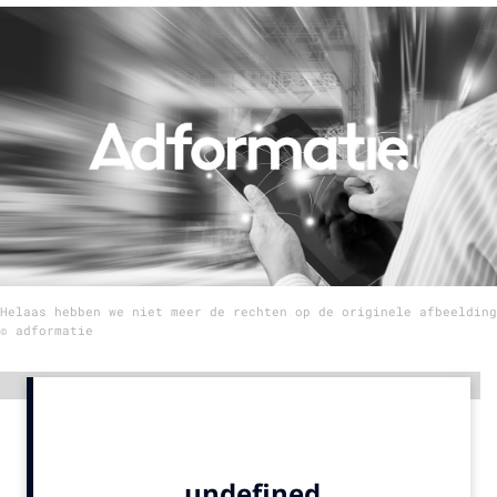
Menu
Home
9 sept: GenAI-training
12 nov: MarketingLive!
Adverteren
Events
Opleidingen
Helaas hebben we niet meer de rechten op de originele afbeelding
Vacatures
© adformatie
Academy
Advertentie
Partners
Topics
Artificial Intelligence