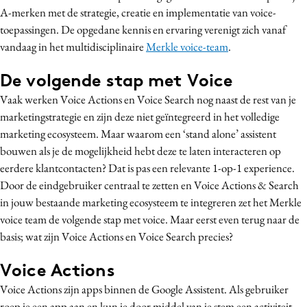
A-merken met de strategie, creatie en implementatie van voice-
Media
toepassingen. De opgedane kennis en ervaring verenigt zich vanaf
Merkstrategie
vandaag in het multidisciplinaire
Merkle v
oice-team
.
PR
De volgende stap met Voice
Programmatic
Purpose Marketing
Vaak werken Voice Actions en Voice Search nog naast de rest van je
marketingstrategie en zijn deze niet geïntegreerd in het volledige
Reputatie & crisis
marketing ecosysteem. Maar waarom een ‘stand alone’ assistent
bouwen als je de mogelijkheid hebt deze te laten interacteren op
eerdere klantcontacten? Dat is pas een relevante 1-op-1 experience.
Door de eindgebruiker centraal te zetten en Voice Actions & Search
in jouw bestaande marketing ecosysteem te integreren zet het Merkle
voice team de volgende stap met voice. Maar eerst even terug naar de
basis; wat zijn Voice Actions en Voice Search precies?
Voice Actions
Voice Actions zijn apps binnen de Google Assistent. Als gebruiker
roep je een app aan en kun je door middel van je stem een activiteit