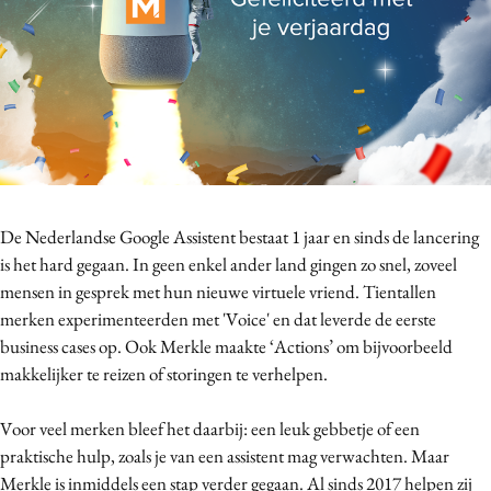
Bureaus
Campagnes
Carriere
Contentmarketing
Craft
Customer Experience
Data & Insights
De Nederlandse Google Assistent bestaat 1 jaar en sinds de lancering
Design
is het hard gegaan. In geen enkel ander land gingen zo snel, zoveel
Digital transformation
mensen in gesprek met hun nieuwe virtuele vriend. Tientallen
Diversiteit
merken experimenteerden met 'Voice' en dat leverde de eerste
business cases op. Ook Merkle maakte ‘Actions’ om bijvoorbeeld
Effectiviteit
makkelijker te reizen of storingen te verhelpen.
Gedragsverandering
Influencer marketing
Voor veel merken bleef het daarbij: een leuk gebbetje of een
Interne communicatie
praktische hulp, zoals je van een assistent mag verwachten. Maar
Martech
Merkle is inmiddels een stap verder gegaan. Al sinds 2017 helpen zij