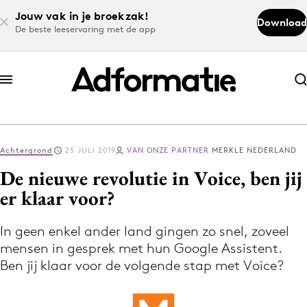
Jouw vak in je broekzak!
Download
De beste leeservaring met de app
Abonneer nu
Abonneer nu
Achtergrond
25 JULI 2019
VAN ONZE PARTNER
MERKLE NEDERLAND
Log in
De nieuwe revolutie in Voice, ben jij
er klaar voor?
Download de app
Volg het laatste nieuws via de Adformatie
In geen enkel ander land gingen zo snel, zoveel
mensen in gesprek met hun Google Assistent.
Nieuws app
Ben jij klaar voor de volgende stap met Voice?