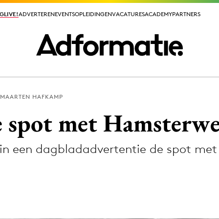
GLIVE!
GLIVE!
ADVERTEREN
ADVERTEREN
EVENTS
EVENTS
OPLEIDINGEN
OPLEIDINGEN
VACATURES
VACATURES
ACADEMY
ACADEMY
PARTNERS
PARTNERS
MAARTEN HAFKAMP
ieuws app
de spot met Hamsterw
ft in een dagbladadvertentie de spot m
Media
ormation
Merkstrategie
PR