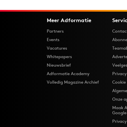
Meer Adformatie
Servi
Partners
Contac
Events
Abonne
Vacatures
Teama
Whitepapers
Advert
Nieuwsbrief
Veelge
Adformatie Academy
Privac
Volledig Magazine Archief
Cookie
Algeme
Onze a
Maak A
Google
Privacy