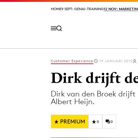
HOME
HOME
9 SEPT: GENAI-TRAINING
9 SEPT: GENAI-TRAINING
12 NOV: MARKETIN
12 NOV: MARKETIN
Customer Experience
19 JANUARI 2010
Volg het laatste nieuws via de Adformatie N
Dirk drijft 
Dirk van den Broek drij
Topics
Albert Heijn.
Artificial Intelligence
Design
Bureaus
Digital transf
PREMIUM
0
0
Campagnes
Diversiteit