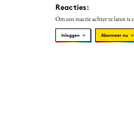
Reacties:
Om een reactie achter te laten is 
Inloggen
Abonneer nu