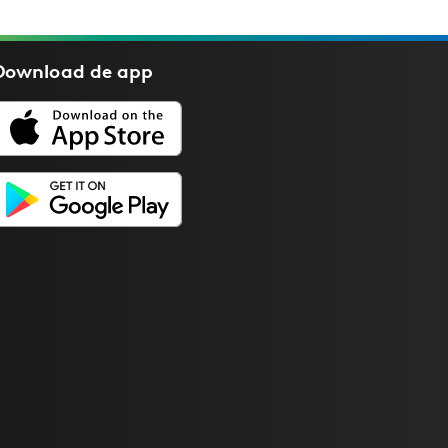
Download de
app