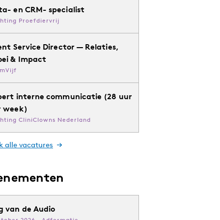
ta- en CRM- specialist
chting Proefdiervrij
ent Service Director — Relaties,
oei & Impact
mVijf
pert interne communicatie (28 uur
r week)
chting CliniClowns Nederland
k alle vacatures
enementen
g van de Audio
ktober 2026 · Adformatie