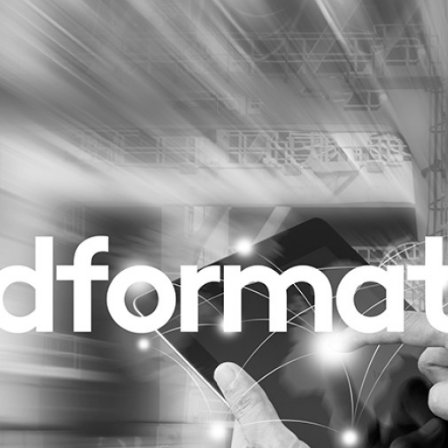
Programmatic
ering
Purpose Marketing
keting
Reputatie & crisis
nicatie