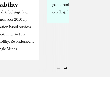
sability
geen drankje is, maar
 drie belangrijkste
een flesje happiness…
ends voor 2010 zijn
cation based services,
biel internet en
ability. Zo onderzocht
ngle Minds.