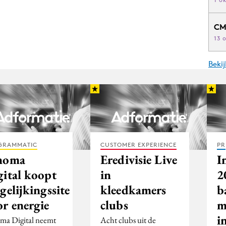
CM
13 
Beki
GRAMMATIC
CUSTOMER EXPERIENCE
PR
noma
Eredivisie Live
I
gital koopt
in
2
gelijkingssite
kleedkamers
b
or energie
clubs
m
i
ma Digital neemt
Acht clubs uit de