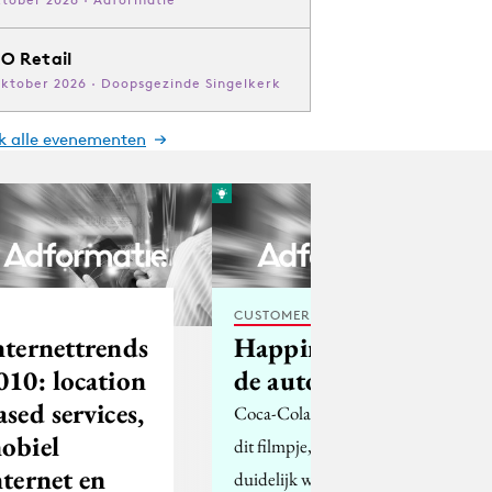
O Retail
oktober 2026 · Doopsgezinde Singelkerk
jk alle evenementen
CUSTOMER EXPERIENCE
nternettrends
Happiness uit
010: location
de automaat
ased services,
Coca-Cola stuurde me
obiel
dit filmpje, waarin
nternet en
duidelijk wordt dat cola