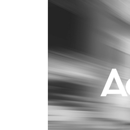
Carriere
Effectiviteit
Contentmarketing
Gedragsverand
Craft
Influencer mar
Customer Experience
Interne commu
Data & Insights
Martech