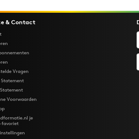
ce & Contact
t
ren
bonnementen
eren
stelde Vragen
y Statement
 Statement
ne Voorwaarden
pp
dformatie.nl je
-favoriet
instellingen