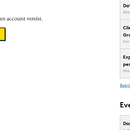
Da
Sti
een account vereist.
Cli
Gr
Vor
Ex
pe
Sti
Bekij
Ev
Da
1 o