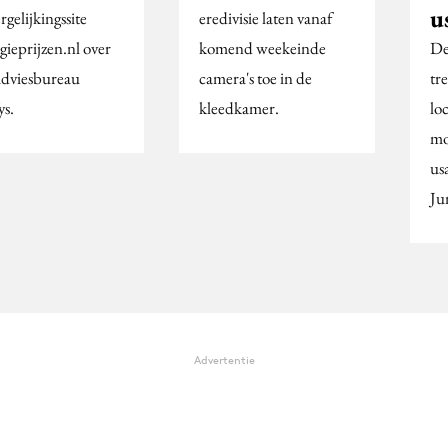
u
rgelijkingssite
eredivisie laten vanaf
gieprijzen.nl over
komend weekeinde
De
adviesbureau
camera's toe in de
tr
ys.
kleedkamer.
lo
mo
us
Ju
Advertentie