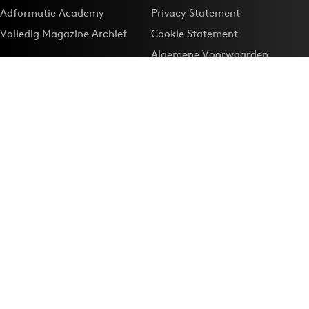
Adformatie Academy
Privacy Statement
Volledig Magazine Archief
Cookie Statement
Algemene Voorwaarden
Onze app
Maak Adformatie.nl je
Google-favoriet
Privacyinstellingen
Download de
Adformatie Nieuws App