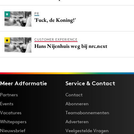
PR
'Fuck, de Koning!'
CUSTOMER EXPERIENCE
Hans Nijenhuis weg bij nrc.next
Meer Adformatie
Service & Contact
Partners
Contact
Events
Abonneren
Vacatures
Teamabonnementen
Whitepapers
Adverteren
Nieuwsbrief
Veelgestelde Vragen