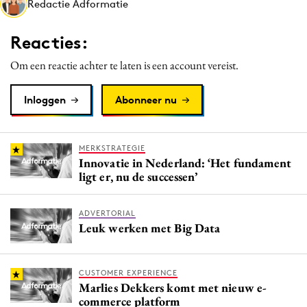
Redactie Adformatie
Media
Merkstrategie
Reacties:
PR
Om een reactie achter te laten is een account vereist.
Programmatic
Purpose Marketing
Inloggen
Abonneer nu
Reputatie & crisis
MERKSTRATEGIE
Innovatie in Nederland: ‘Het fundament
ligt er, nu de successen’
ADVERTORIAL
Leuk werken met Big Data
CUSTOMER EXPERIENCE
Marlies Dekkers komt met nieuw e-
commerce platform