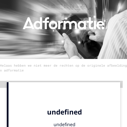
Menu
Home
9 sept: GenAI-training
12 nov: MarketingLive!
Adverteren
Helaas hebben we niet meer de rechten op de originele afbeelding
Events
© adformatie
Opleidingen
Vacatures
Advertentie
Academy
Partners
Topics
Artificial Intelligence