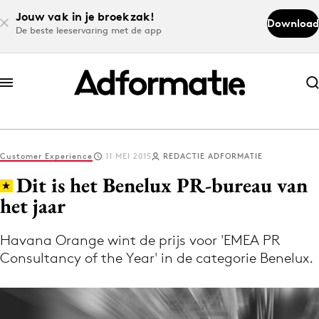
Jouw vak in je broekzak!
Download
De beste leeservaring met de app
Abonneer nu
Abonneer nu
Customer Experience
11 MEI 2015
REDACTIE ADFORMATIE
Log in
Dit is het Benelux PR-bureau van
het jaar
Download de app
Volg het laatste nieuws via de Adformatie
Havana Orange wint de prijs voor 'EMEA PR
Consultancy of the Year' in de categorie Benelux.
Nieuws app