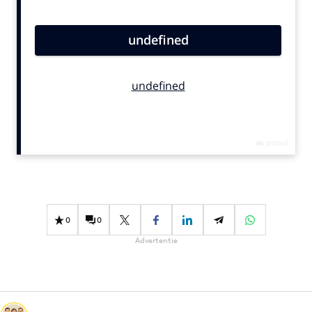
Bureaus
Campagnes
Carriere
Contentmarketing
Craft
Customer Experience
Data & Insights
Design
Digital transformation
Diversiteit
0
0
Effectiviteit
Advertentie
Gedragsverandering
Influencer marketing
Interne communicatie
Martech