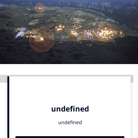
Menu
Home
9 sept: GenAI-training
12 nov: MarketingLive!
Adverteren
Events
Advertentie
Opleidingen
Vacatures
Academy
Partners
Topics
Artificial Intelligence