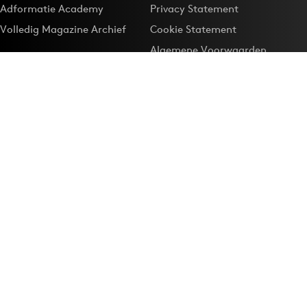
Adformatie Academy
Privacy Statement
Volledig Magazine Archief
Cookie Statement
Algemene Voorwaarden
Onze app
Maak Adformatie.nl je
Google-favoriet
Privacyinstellingen
Download de
Adformatie Nieuws App