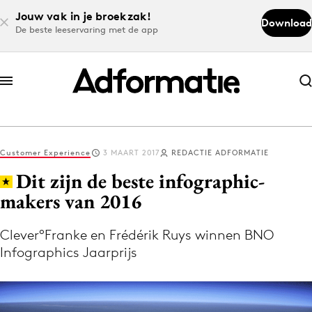
Jouw vak in je broekzak!
Download
De beste leeservaring met de app
Abonneer nu
Abonneer nu
Customer Experience
3 MAART 2017
REDACTIE ADFORMATIE
Log in
Dit zijn de beste infographic-
makers van 2016
Download de app
Volg het laatste nieuws via de Adformatie
Clever°Franke en Frédérik Ruys winnen BNO
Infographics Jaarprijs
Nieuws app