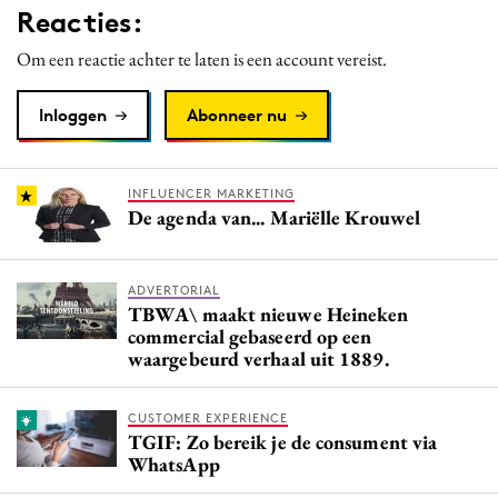
Reacties:
Media
Merkstrategie
Om een reactie achter te laten is een account vereist.
PR
Inloggen
Abonneer nu
Programmatic
Purpose Marketing
Reputatie & crisis
INFLUENCER MARKETING
De agenda van... Mariëlle Krouwel
ADVERTORIAL
TBWA\ maakt nieuwe Heineken
commercial gebaseerd op een
waargebeurd verhaal uit 1889.
CUSTOMER EXPERIENCE
TGIF: Zo bereik je de consument via
WhatsApp