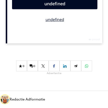
Bureaus
Campagnes
Carriere
Contentmarketing
Craft
Customer Experience
Data & Insights
Design
Digital transformation
0
0
Diversiteit
Advertentie
Effectiviteit
Gedragsverandering
Influencer marketing
Interne communicatie
Redactie Adformatie
Martech