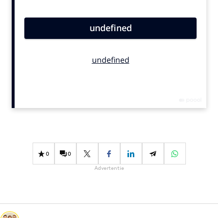
Bureaus
Campagnes
Carriere
Contentmarketing
Craft
Customer Experience
Data & Insights
Design
Digital transformation
Diversiteit
0
0
Effectiviteit
Advertentie
Gedragsverandering
Influencer marketing
Interne communicatie
Martech