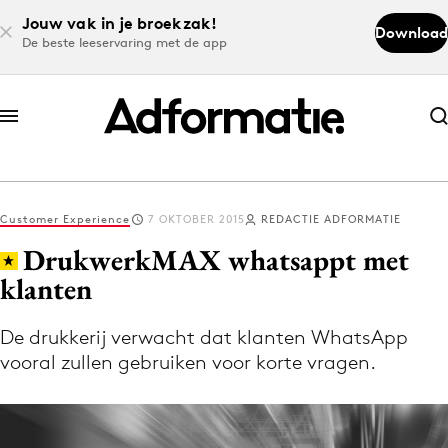
Jouw vak in je broekzak!
Download
De beste leeservaring met de app
Abonneer nu
Abonneer nu
Customer Experience
7 OKTOBER 2015
REDACTIE ADFORMATIE
Log in
DrukwerkMAX whatsappt met
klanten
Download de app
Volg het laatste nieuws via de Adformatie
De drukkerij verwacht dat klanten WhatsApp
vooral zullen gebruiken voor korte vragen.
Nieuws app