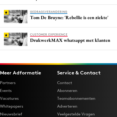
GEDRAGSVERANDERING
Tom De Bruyne: 'Rebellie is een ziekte'
CUSTOMER EXPERIENCE
DrukwerkMAX whatsappt met klanten
Meer Adformatie
Service & Contact
Partners
Contact
Events
Abonneren
Vacatures
Teamabonnementen
Whitepapers
Adverteren
Nieuwsbrief
Veelgestelde Vragen