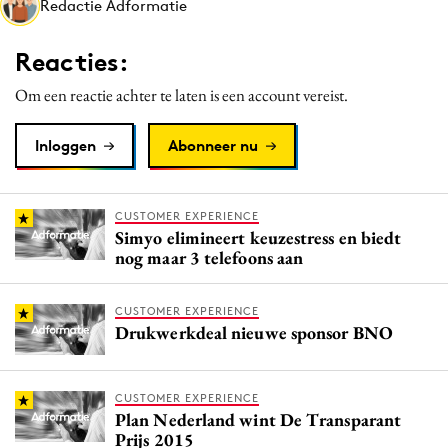
Redactie Adformatie
Media
Merkstrategie
Reacties:
PR
Om een reactie achter te laten is een account vereist.
Programmatic
Purpose Marketing
Inloggen
Abonneer nu
Reputatie & crisis
CUSTOMER EXPERIENCE
Simyo elimineert keuzestress en biedt
nog maar 3 telefoons aan
CUSTOMER EXPERIENCE
Drukwerkdeal nieuwe sponsor BNO
CUSTOMER EXPERIENCE
Plan Nederland wint De Transparant
Prijs 2015