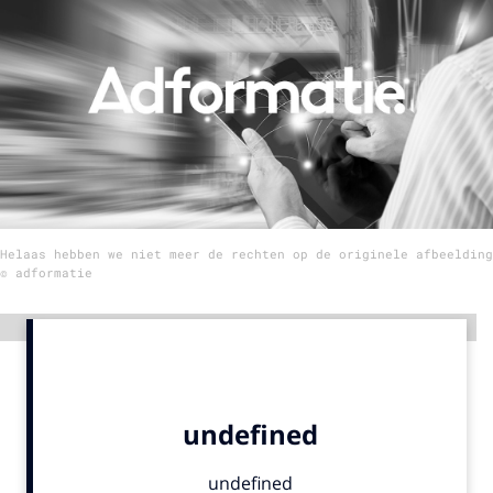
Menu
Home
9 sept: GenAI-training
12 nov: MarketingLive!
Adverteren
Helaas hebben we niet meer de rechten op de originele afbeelding
Events
© adformatie
Opleidingen
Vacatures
Advertentie
Academy
Partners
Topics
Artificial Intelligence