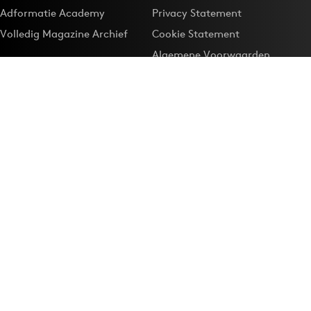
Adformatie Academy
Privacy Statement
Volledig Magazine Archief
Cookie Statement
Algemene Voorwaarden
Onze app
Maak Adformatie.nl je
Google-favoriet
Privacyinstellingen
Download de
Adformatie Nieuws App