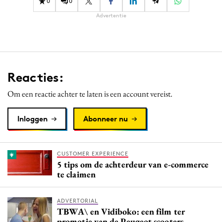
0
0
Media
Advertentie
Merkstrategie
PR
Programmatic
Purpose Marketing
Reacties:
Reputatie & crisis
Om een reactie achter te laten is een account vereist.
Inloggen
Abonneer nu
CUSTOMER EXPERIENCE
5 tips om de achterdeur van e-commerce
te claimen
ADVERTORIAL
TBWA\ en Vidiboko: een film ter
promotie van de Peugeot scooters