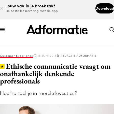
Jouw vak in je broekzak!
Download
De beste leeservaring met de app
Abonneer nu
Abonneer nu
Customer Experience
18 JUNI 2016
REDACTIE ADFORMATIE
Log in
Ethische communicatie vraagt om
onafhankelijk denkende
professionals
Download de app
Volg het laatste nieuws via de Adformatie
Hoe handel je in morele kwesties?
Nieuws app