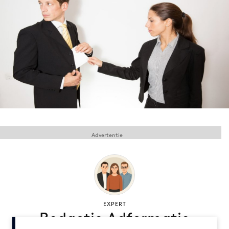
Menu
Home
9 sept: GenAI-training
12 nov: MarketingLive!
Adverteren
Events
Advertentie
Opleidingen
Vacatures
Academy
Partners
Topics
EXPERT
Redactie Adformatie
Artificial Intelligence