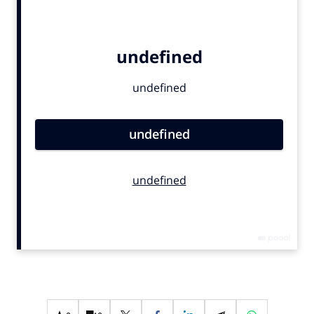
Bureaus
Campagnes
Carriere
Contentmarketing
Craft
Customer Experience
Data & Insights
Design
Digital transformation
Diversiteit
Effectiviteit
Gedragsverandering
Influencer marketing
Interne communicatie
Martech