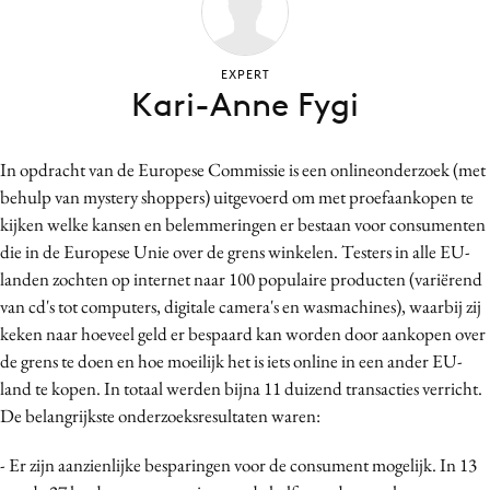
Bureaus
Campagnes
EXPERT
Carriere
Kari-Anne Fygi
Contentmarketing
Craft
In opdracht van de Europese Commissie is een onlineonderzoek (met
Customer Experience
behulp van mystery shoppers) uitgevoerd om met proefaankopen te
Data & Insights
kijken welke kansen en belemmeringen er bestaan voor consumenten
die in de Europese Unie over de grens winkelen. Testers in alle EU-
Design
landen zochten op internet naar 100 populaire producten (variërend
Digital transformation
van cd's tot computers, digitale camera's en wasmachines), waarbij zij
Diversiteit
keken naar hoeveel geld er bespaard kan worden door aankopen over
Effectiviteit
de grens te doen en hoe moeilijk het is iets online in een ander EU-
Gedragsverandering
land te kopen. In totaal werden bijna 11 duizend transacties verricht.
De belangrijkste onderzoeksresultaten waren:
Influencer marketing
Interne communicatie
- Er zijn aanzienlijke besparingen voor de consument mogelijk. In 13
Martech