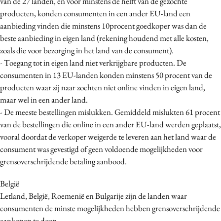
van de 27 landen, en voor minstens de helft van de gezochte
Media
producten, konden consumenten in een ander EU-land een
aanbieding vinden die minstens 10procent goedkoper was dan de
Merkstrategie
beste aanbieding in eigen land (rekening houdend met alle kosten,
PR
zoals die voor bezorging in het land van de consument).
Programmatic
- Toegang tot in eigen land niet verkrijgbare producten. De
Purpose Marketing
consumenten in 13 EU-landen konden minstens 50 procent van de
Reputatie & crisis
producten waar zij naar zochten niet online vinden in eigen land,
maar wel in een ander land.
- De meeste bestellingen mislukken. Gemiddeld mislukten 61 procent
van de bestellingen die online in een ander EU-land werden geplaatst,
vooral doordat de verkoper weigerde te leveren aan het land waar de
consument was gevestigd of geen voldoende mogelijkheden voor
grensoverschrijdende betaling aanbood.
België
Letland, België, Roemenië en Bulgarije zijn de landen waar
consumenten de minste mogelijkheden hebben grensoverschrijdende
aankopen te doen.