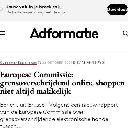
Jouw vak in je broekzak!
Download
De beste leeservaring met de app
Abonneer nu
Abonneer nu
Customer Experience
22 OKTOBER 2009
KARI-ANNE FYGI
Log in
Europese Commissie:
grensoverschrijdend online shoppen
niet altijd makkelijk
Download de app
Volg het laatste nieuws via de Adformatie
Bericht uit Brussel: Volgens een nieuw rapport
Nieuws app
van de Europese Commissie over
grensoverschrijdende elektronische handel
tussen…