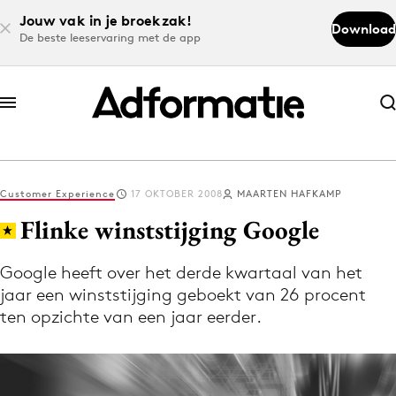
Jouw vak in je broekzak!
Download
De beste leeservaring met de app
Abonneer nu
Abonneer nu
Customer Experience
17 OKTOBER 2008
MAARTEN HAFKAMP
Log in
Flinke winststijging Google
Google heeft over het derde kwartaal van het
Download de app
jaar een winststijging geboekt van 26 procent
Volg het laatste nieuws via de Adformatie
ten opzichte van een jaar eerder.
Nieuws app