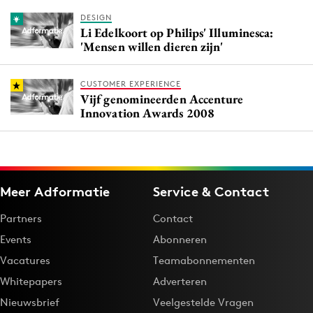
DESIGN
Li Edelkoort op Philips' Illuminesca:
'Mensen willen dieren zijn'
CUSTOMER EXPERIENCE
Vijf genomineerden Accenture
Innovation Awards 2008
Meer Adformatie
Service & Contact
Partners
Contact
Events
Abonneren
Vacatures
Teamabonnementen
Whitepapers
Adverteren
Nieuwsbrief
Veelgestelde Vragen