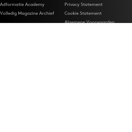
Adformatie Academy
Privacy Statement
Volledig Magazine Archief
Cookie Statement
Algemene Voorwaarden
Onze app
Maak Adformatie.nl je
Google-favoriet
Privacyinstellingen
Download de
Adformatie Nieuws App