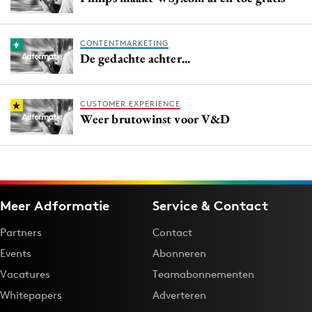
CONTENTMARKETING
De gedachte achter...
CUSTOMER EXPERIENCE
Weer brutowinst voor V&D
Meer Adformatie
Service & Contact
Partners
Contact
Events
Abonneren
Vacatures
Teamabonnementen
Whitepapers
Adverteren