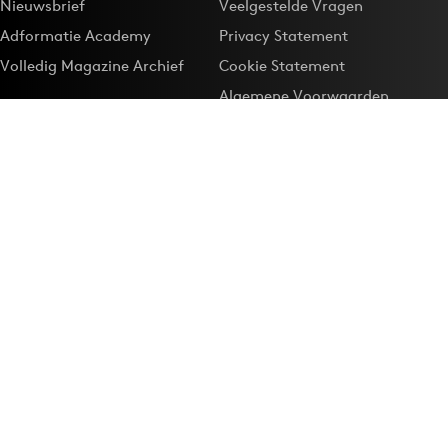
Nieuwsbrief
Veelgestelde Vragen
Adformatie Academy
Privacy Statement
Volledig Magazine Archief
Cookie Statement
Algemene Voorwaarden
Onze app
Maak Adformatie.nl je
Google-favoriet
Privacyinstellingen
Download de
Adformatie Nieuws App