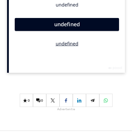
Bureaus
Campagnes
Carriere
Contentmarketing
Craft
Customer Experience
Data & Insights
Design
Digital transformation
Diversiteit
Effectiviteit
0
0
Gedragsverandering
Advertentie
Influencer marketing
Interne communicatie
Martech