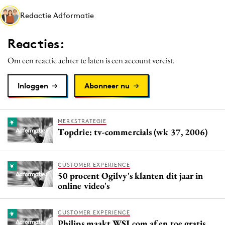
Media
Redactie Adformatie
Merkstrategie
Reacties:
PR
Programmatic
Om een reactie achter te laten is een account vereist.
Purpose Marketing
Inloggen
Abonneer nu
Reputatie & crisis
MERKSTRATEGIE
Topdrie: tv-commercials (wk 37, 2006)
CUSTOMER EXPERIENCE
50 procent Ogilvy's klanten dit jaar in
online video's
CUSTOMER EXPERIENCE
Philips maakt WSJ.com af en toe gratis