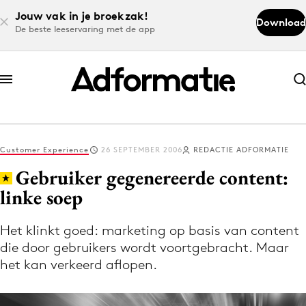
Jouw vak in je broekzak!
Download
De beste leeservaring met de app
Abonneer nu
Abonneer nu
Customer Experience
26 SEPTEMBER 2006
REDACTIE ADFORMATIE
Log in
Gebruiker gegenereerde content:
linke soep
Download de app
Volg het laatste nieuws via de Adformatie
Het klinkt goed: marketing op basis van content
die door gebruikers wordt voortgebracht. Maar
Nieuws app
het kan verkeerd aflopen.