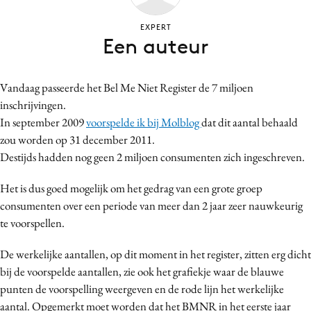
Bureaus
EXPERT
Campagnes
Een auteur
Carriere
Contentmarketing
Vandaag passeerde het Bel Me Niet Register de 7 miljoen
Craft
inschrijvingen.
Customer Experience
In september 2009
voorspelde ik bij Molblog
dat dit aantal behaald
Data & Insights
zou worden op 31 december 2011.
Destijds hadden nog geen 2 miljoen consumenten zich ingeschreven.
Design
Digital transformation
Het is dus goed mogelijk om het gedrag van een grote groep
Diversiteit
consumenten over een periode van meer dan 2 jaar zeer nauwkeurig
Effectiviteit
te voorspellen.
Gedragsverandering
De werkelijke aantallen, op dit moment in het register, zitten erg dicht
Influencer marketing
bij de voorspelde aantallen, zie ook het grafiekje waar de blauwe
Interne communicatie
punten de voorspelling weergeven en de rode lijn het werkelijke
Martech
aantal. Opgemerkt moet worden dat het BMNR in het eerste jaar