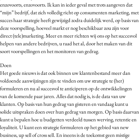
enzovoorts, enzovoorts. Ik kan in ieder geval met trots aangeven dat
“mijn” bedrijf, dat zich volledig richt op consumenten marketing, met
succes haar strategie heeft gewijzigd zodra duidelijk werd, op basis van
deze voorspelling, hoeveel markt er nog beschikbaar zou zijn voor
direct (tele)marketing. Meer en meer richten wij ons op het succesvol
helpen van andere bedrijven, u raad het al, door het maken van dit
soort voorspellingen en het monitoren van gedrag.
Doen
Het goede nieuws is dat ook binnen uw klantenbestand meer dan
voldoende aanwijzingen zijn te vinden om uw strategie te (her)
formuleren en nu al succesvol te anticiperen op de ontwikkelingen
van de komende paar jaren. Alles dat nodig is, is de data van uw
klanten. Op basis van hun gedrag van gisteren en vandaag kunt u
solide uitspraken doen over hun gedrag van morgen. Op basis daarvan
kunt u bepalen hoe u budgetten verdeeld tussen werving, retentie en
loyaliteit. U kunt een strategie formuleren op het gebied van new
business, up sell of cross sell. En ineens is de toekomst geen mistige