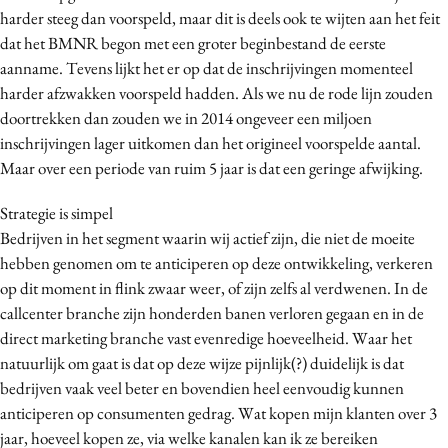
harder steeg dan voorspeld, maar dit is deels ook te wijten aan het feit
Media
dat het BMNR begon met een groter beginbestand de eerste
Merkstrategie
aanname. Tevens lijkt het er op dat de inschrijvingen momenteel
PR
harder afzwakken voorspeld hadden. Als we nu de rode lijn zouden
Programmatic
doortrekken dan zouden we in 2014 ongeveer een miljoen
Purpose Marketing
inschrijvingen lager uitkomen dan het origineel voorspelde aantal.
Maar over een periode van ruim 5 jaar is dat een geringe afwijking.
Reputatie & crisis
Strategie is simpel
Bedrijven in het segment waarin wij actief zijn, die niet de moeite
hebben genomen om te anticiperen op deze ontwikkeling, verkeren
op dit moment in flink zwaar weer, of zijn zelfs al verdwenen. In de
callcenter branche zijn honderden banen verloren gegaan en in de
direct marketing branche vast evenredige hoeveelheid. Waar het
natuurlijk om gaat is dat op deze wijze pijnlijk(?) duidelijk is dat
bedrijven vaak veel beter en bovendien heel eenvoudig kunnen
anticiperen op consumenten gedrag. Wat kopen mijn klanten over 3
jaar, hoeveel kopen ze, via welke kanalen kan ik ze bereiken