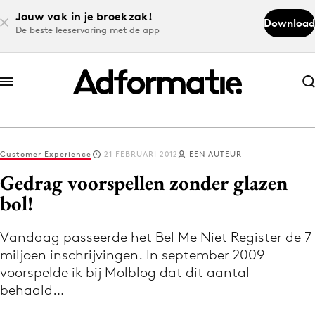
Jouw vak in je broekzak!
Download
De beste leeservaring met de app
Abonneer nu
Abonneer nu
Customer Experience
21 FEBRUARI 2012
EEN AUTEUR
Log in
Gedrag voorspellen zonder glazen
bol!
Download de app
Volg het laatste nieuws via de Adformatie
Vandaag passeerde het Bel Me Niet Register de 7
miljoen inschrijvingen. In september 2009
Nieuws app
voorspelde ik bij Molblog dat dit aantal
behaald…