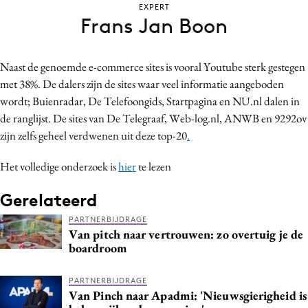
EXPERT
Bureaus
Frans Jan Boon
Campagnes
Carriere
Naast de genoemde e-commerce sites is vooral Youtube sterk gestegen
Contentmarketing
met 38%. De dalers zijn de sites waar veel informatie aangeboden
Craft
wordt; Buienradar, De Telefoongids, Startpagina en NU.nl dalen in
Customer Experience
de ranglijst. De sites van De Telegraaf, Web-log.nl, ANWB en 9292ov
zijn zelfs geheel verdwenen uit deze top-20
.
Data & Insights
Design
Het volledige onderzoek is
hier
te lezen
Digital transformation
Gerelateerd
Diversiteit
Effectiviteit
PARTNERBIJDRAGE
Van pitch naar vertrouwen: zo overtuig je de
Gedragsverandering
boardroom
Influencer marketing
Interne communicatie
PARTNERBIJDRAGE
Van Pinch naar Apadmi: 'Nieuwsgierigheid is
Martech