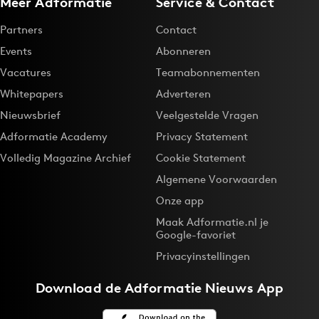
Meer Adformatie
Service & Contact
Partners
Contact
Events
Abonneren
Vacatures
Teamabonnementen
Whitepapers
Adverteren
Nieuwsbrief
Veelgestelde Vragen
Adformatie Academy
Privacy Statement
Volledig Magazine Archief
Cookie Statement
Algemene Voorwaarden
Onze app
Maak Adformatie.nl je
Google-favoriet
Privacyinstellingen
Download de
Adformatie Nieuws App