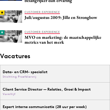
belangrijker dan ervaring'
Media
Merkstrategie
CUSTOMER EXPERIENCE
Juli/augustus 2009: Jillz en Strongbow
PR
Programmatic
CUSTOMER EXPERIENCE
Purpose Marketing
MVO en marketing: de maatschappelijke
metrics van het merk
Reputatie & crisis
Vacatures
Data- en CRM- specialist
Stichting Proefdiervrij
Client Service Director — Relaties, Groei & Impact
VormVijf
Expert interne communicatie (28 uur per week)