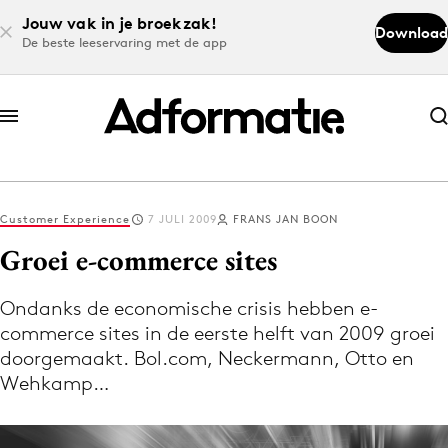
Jouw vak in je broekzak!
Download
De beste leeservaring met de app
Abonneer nu
Abonneer nu
Customer Experience
7 JULI 2009
FRANS JAN BOON
Log in
Groei e-commerce sites
Ondanks de economische crisis hebben e-
Download de app
commerce sites in de eerste helft van 2009 groei
Volg het laatste nieuws via de Adformatie
doorgemaakt. Bol.com, Neckermann, Otto en
Nieuws app
Wehkamp…