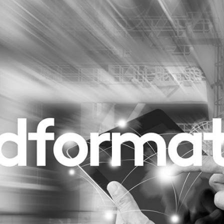
Programmatic
ering
Purpose Marketing
keting
Reputatie & crisis
nicatie