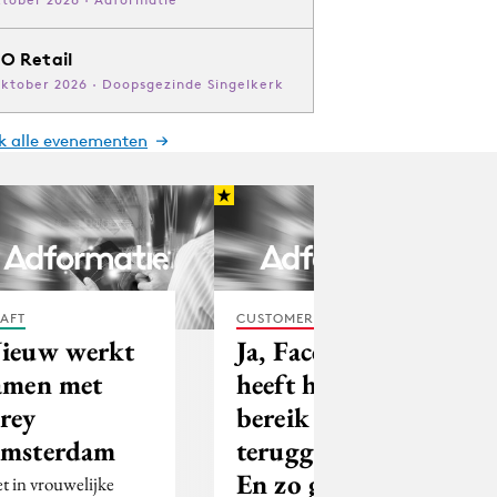
O Retail
oktober 2026 · Doopsgezinde Singelkerk
jk alle evenementen
AFT
CUSTOMER EXPERIENCE
ieuw werkt
Ja, Facebook
amen met
heeft het
rey
bereik
msterdam
teruggeschroefd.
En zo ga je
t in vrouwelijke