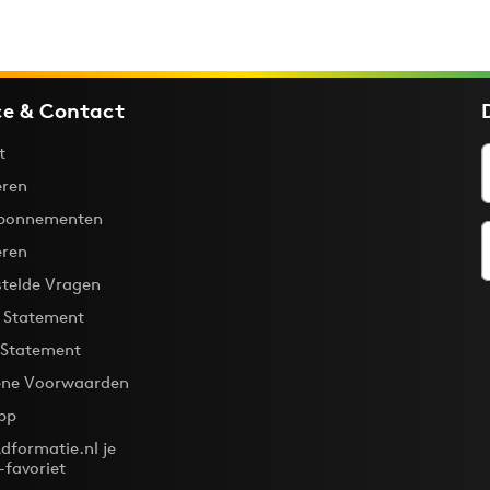
ce & Contact
t
ren
bonnementen
eren
stelde Vragen
y Statement
 Statement
ne Voorwaarden
pp
dformatie.nl je
-favoriet