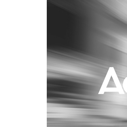
Carriere
Effectiviteit
Contentmarketing
Gedragsverand
Craft
Influencer mar
Customer Experience
Interne commu
Data & Insights
Martech