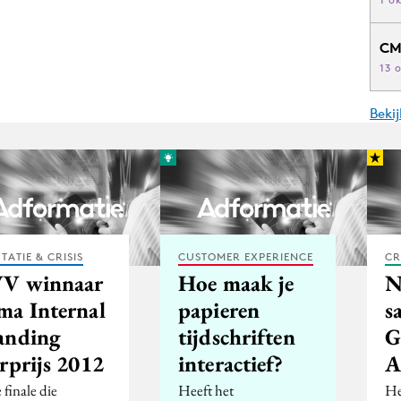
CM
13 
Beki
TATIE & CRISIS
CUSTOMER EXPERIENCE
CR
V winnaar
Hoe maak je
N
ma Internal
papieren
s
anding
tijdschriften
G
rprijs 2012
interactief?
A
 finale die
Heeft het
He