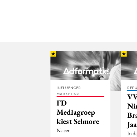
INFLUENCER
REPU
MARKETING
VV
FD
Ni
Mediagroep
Br
kiest Selmore
Jaa
Na een
In de