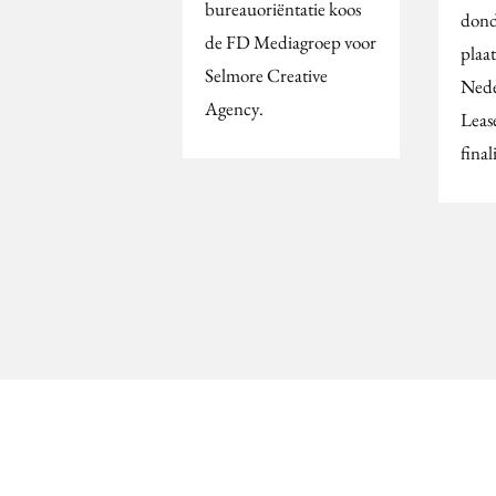
bureauoriëntatie koos
dond
de FD Mediagroep voor
plaa
Selmore Creative
Nede
Agency.
Leas
final