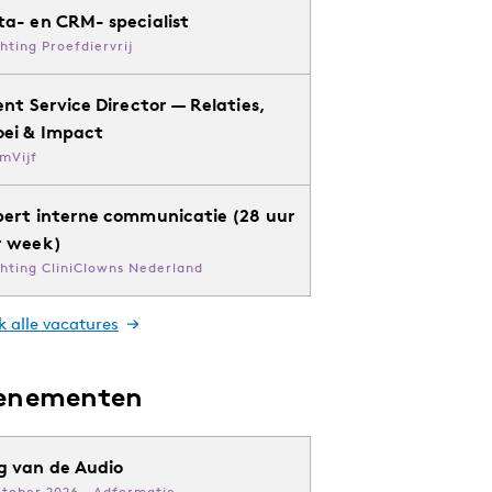
ta- en CRM- specialist
chting Proefdiervrij
ent Service Director — Relaties,
oei & Impact
mVijf
pert interne communicatie (28 uur
r week)
chting CliniClowns Nederland
k alle vacatures
enementen
g van de Audio
ktober 2026 · Adformatie