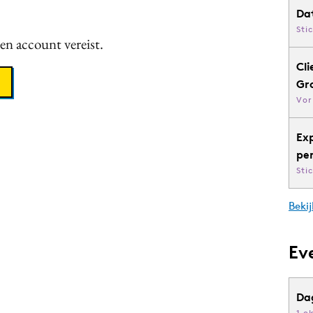
Da
Sti
een account vereist.
Cli
Gr
Vor
Ex
pe
Sti
Bekij
Ev
Da
1 o