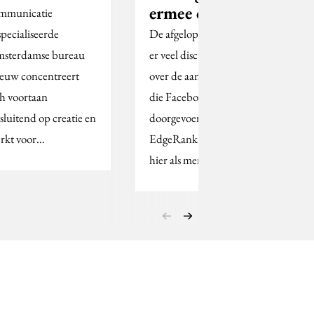
ermee om.
mmunicatie
specialiseerde
De afgelopen weken is
sterdamse bureau
er veel discussie geweest
euw concentreert
over de aanpassingen
ch voortaan
die Facebook heeft
tsluitend op creatie en
doorgevoerd in
rkt voor…
EdgeRank. Hoe ga je
hier als merk…