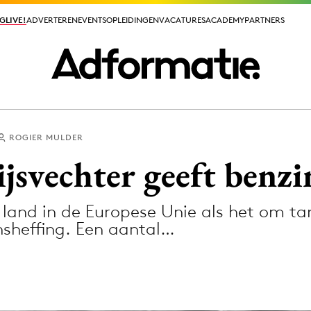
GLIVE!
GLIVE!
ADVERTEREN
ADVERTEREN
EVENTS
EVENTS
OPLEIDINGEN
OPLEIDINGEN
VACATURES
VACATURES
ACADEMY
ACADEMY
PARTNERS
PARTNERS
ROGIER MULDER
ieuws app
jsvechter geeft benz
e land in de Europese Unie als het om 
nsheffing. Een aantal…
Media
ormation
Merkstrategie
PR