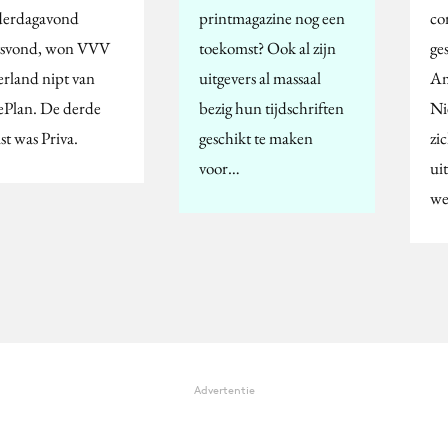
erdagavond
printmagazine nog een
co
tsvond, won VVV
toekomst? Ook al zijn
ge
rland nipt van
uitgevers al massaal
Am
ePlan. De derde
bezig hun tijdschriften
Ni
ist was Priva.
geschikt te maken
zi
voor…
ui
we
Advertentie