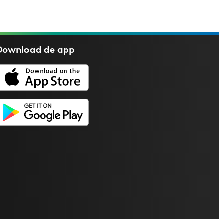
Download de
app