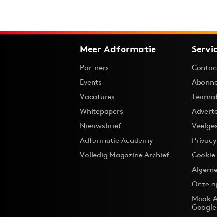
Meer Adformatie
Servi
Partners
Contac
Events
Abonne
Vacatures
Teama
Whitepapers
Advert
Nieuwsbrief
Veelge
Adformatie Academy
Privac
Volledig Magazine Archief
Cookie
Algeme
Onze a
Maak A
Google