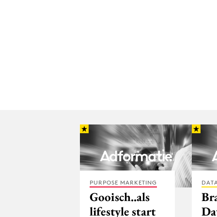
PURPOSE MARKETING
DATA
Gooisch..als
Br
lifestyle start
Da