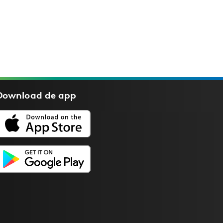
Download de
app