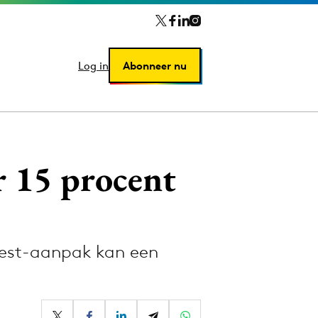
Log in
Log in
Abonneer nu
Abonneer nu
r 15 procent
rest-aanpak kan een