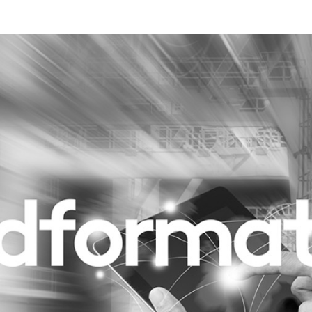
Programmatic
ering
Purpose Marketing
keting
Reputatie & crisis
nicatie