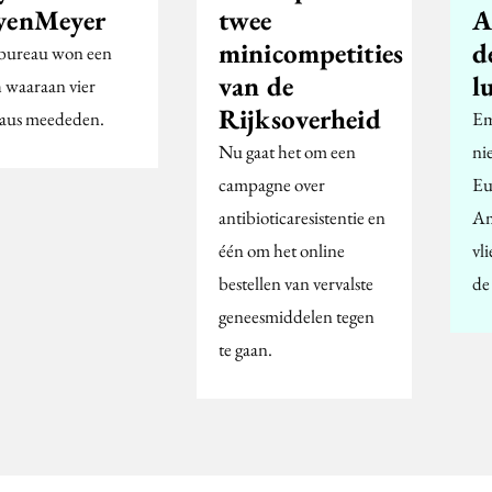
yenMeyer
twee
A
minicompetities
d
bureau won een
van de
l
h waaraan vier
Rijksoverheid
aus meededen.
Em
Nu gaat het om een
ni
campagne over
Eu
antibioticaresistentie en
Am
één om het online
vl
bestellen van vervalste
de
geneesmiddelen tegen
te gaan.