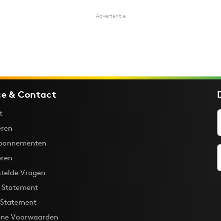
Advertentie
ce & Contact
t
ren
bonnementen
eren
stelde Vragen
y Statement
 Statement
ne Voorwaarden