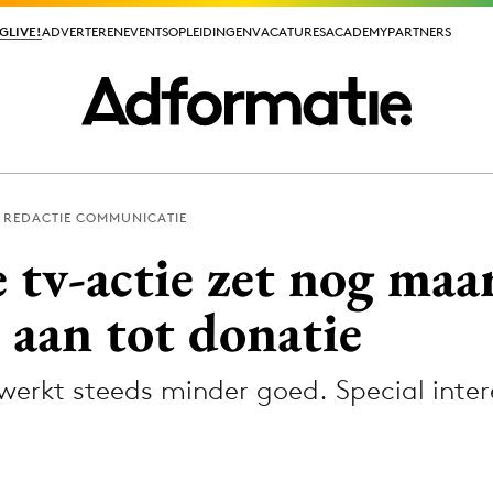
GLIVE!
GLIVE!
ADVERTEREN
ADVERTEREN
EVENTS
EVENTS
OPLEIDINGEN
OPLEIDINGEN
VACATURES
VACATURES
ACADEMY
ACADEMY
PARTNERS
PARTNERS
REDACTIE COMMUNICATIE
ieuws app
 tv-actie zet nog maa
 aan tot donatie
werkt steeds minder goed. Special inte
Media
ormation
Merkstrategie
PR