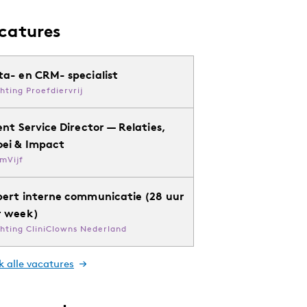
catures
ta- en CRM- specialist
chting Proefdiervrij
ent Service Director — Relaties,
oei & Impact
mVijf
pert interne communicatie (28 uur
r week)
chting CliniClowns Nederland
k alle vacatures