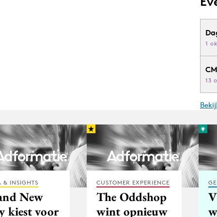
Ev
Da
1 o
CM
13 
Beki
 & INSIGHTS
CUSTOMER EXPERIENCE
GE
and New
The Oddshop
V
y kiest voor
wint opnieuw
w