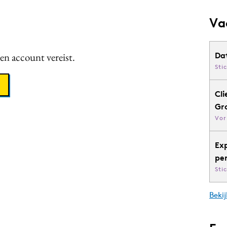
Va
een account vereist.
Da
Sti
Cli
Gr
Vor
Ex
pe
Sti
Bekij