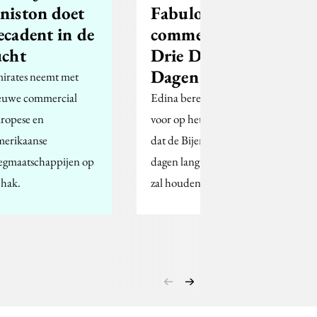
niston doet
Fabulous in
ecadent in de
commercial
ucht
Drie Dwaze
Dagen
irates neemt met
euwe commercial
Edina bereidt zich goed
ropese en
voor op het fenomeen
erikaanse
dat de Bijenkorf drie
iegmaatschappijen op
dagen lang in haar greep
 hak.
zal houden.