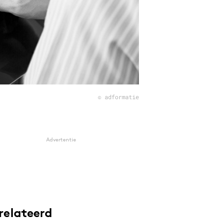
© adformatie
Advertentie
relateerd