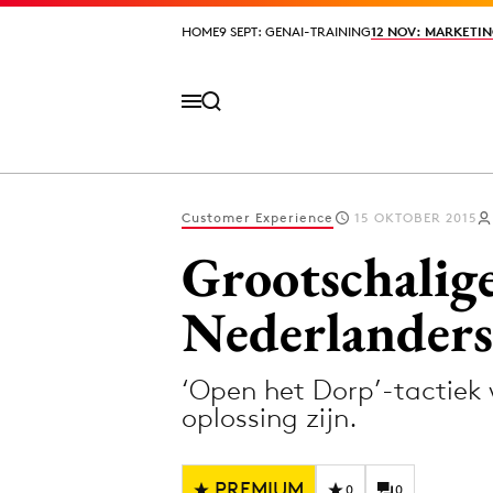
HOME
HOME
9 SEPT: GENAI-TRAINING
9 SEPT: GENAI-TRAINING
12 NOV: MARKETIN
12 NOV: MARKETIN
Customer Experience
15 OKTOBER 2015
Volg het laatste nieuws via de Adformatie N
Grootschalige
Nederlanders
Topics
‘Open het Dorp’-tactiek 
Artificial Intelligence
Design
oplossing zijn.
Bureaus
Digital transf
Campagnes
Diversiteit
PREMIUM
0
0