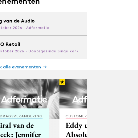
enementen
g van de Audio
ktober 2026 · Adformatie
O Retail
oktober 2026 · Doopsgezinde Singelkerk
jk alle evenementen
DRAGSVERANDERING
CUSTOMER EXPERIENCE
iral van de
Eddy uit
eek: Jennifer
Absolutely