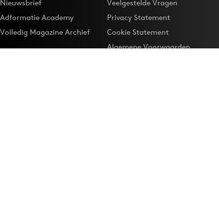
Nieuwsbrief
Veelgestelde Vragen
Adformatie Academy
Privacy Statement
Volledig Magazine Archief
Cookie Statement
Algemene Voorwaarden
Onze app
Maak Adformatie.nl je
Google-favoriet
Privacyinstellingen
Download de
Adformatie Nieuws App