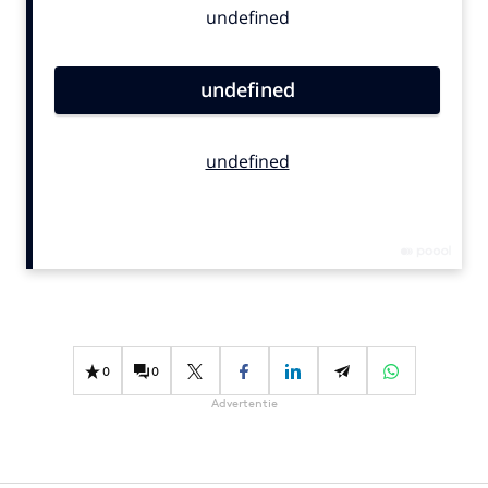
Bureaus
Campagnes
Carriere
Contentmarketing
Craft
Customer Experience
Data & Insights
Design
Digital transformation
Diversiteit
Effectiviteit
0
0
Gedragsverandering
Advertentie
Influencer marketing
Interne communicatie
Martech