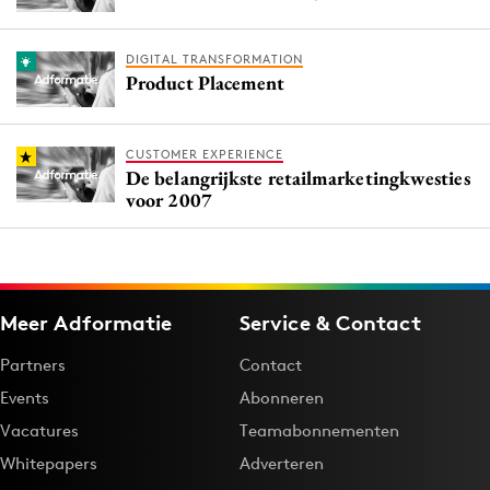
DIGITAL TRANSFORMATION
Product Placement
CUSTOMER EXPERIENCE
De belangrijkste retailmarketingkwesties
voor 2007
Meer Adformatie
Service & Contact
Partners
Contact
Events
Abonneren
Vacatures
Teamabonnementen
Whitepapers
Adverteren