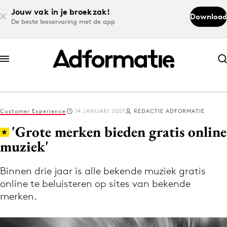
Jouw vak in je broekzak!
Download
De beste leeservaring met de app
Abonneer nu
Abonneer nu
Customer Experience
14 JANUARI 2007
REDACTIE ADFORMATIE
Log in
'Grote merken bieden gratis online
muziek'
Download de app
Volg het laatste nieuws via de Adformatie
Binnen drie jaar is alle bekende muziek gratis
online te beluisteren op sites van bekende
Nieuws app
merken.