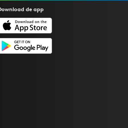
Download de
app