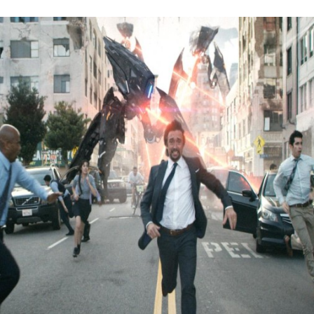
Programmatic
ering
Purpose Marketing
keting
Reputatie & crisis
nicatie