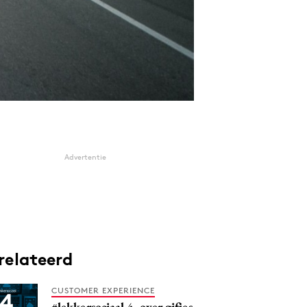
Advertentie
relateerd
CUSTOMER EXPERIENCE
#lekkersociaal 4, over gifjes