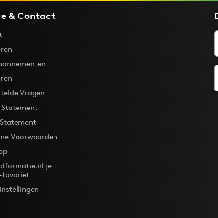
ce & Contact
t
ren
bonnementen
eren
stelde Vragen
y Statement
 Statement
ne Voorwaarden
pp
dformatie.nl je
-favoriet
instellingen