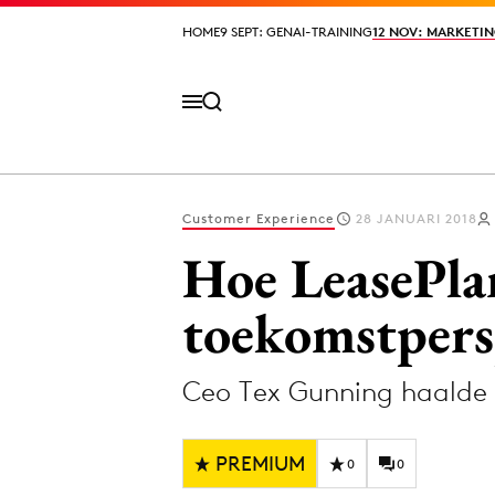
HOME
HOME
9 SEPT: GENAI-TRAINING
9 SEPT: GENAI-TRAINING
12 NOV: MARKETIN
12 NOV: MARKETIN
Customer Experience
28 JANUARI 2018
Volg het laatste nieuws via de Adformatie N
Hoe LeasePla
toekomstpers
Topics
Ceo Tex Gunning haalde d
Artificial Intelligence
Design
Bureaus
Digital transf
PREMIUM
Campagnes
Diversiteit
0
0