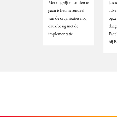
Met nog vijf maanden te
je s
gaan is het merendeel
adve
van de organisaties nog
opze
druk bezig met de
daags
implementatie.
Face
bij 