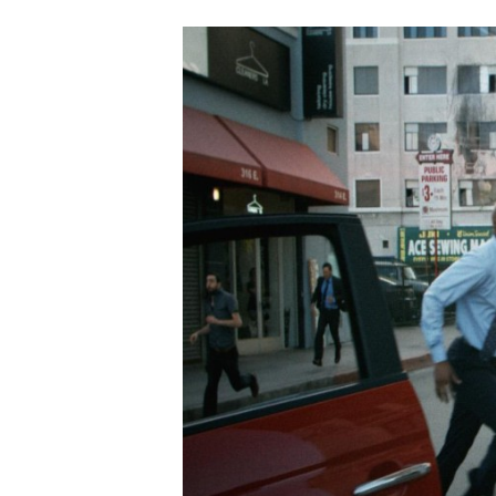
Carriere
Effectiviteit
Contentmarketing
Gedragsverand
Craft
Influencer mar
Customer Experience
Interne commu
Data & Insights
Martech