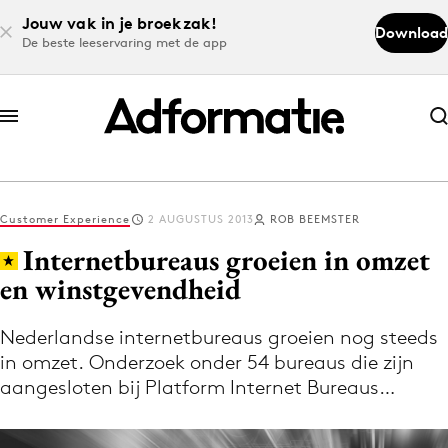
Jouw vak in je broekzak!
Download
De beste leeservaring met de app
Abonneer nu
Abonneer nu
Customer Experience
2 AUGUSTUS 2013
ROB BEEMSTER
Log in
Internetbureaus groeien in omzet
en winstgevendheid
Download de app
Volg het laatste nieuws via de Adformatie
Nederlandse internetbureaus groeien nog steeds
in omzet. Onderzoek onder 54 bureaus die zijn
Nieuws app
aangesloten bij Platform Internet Bureaus…