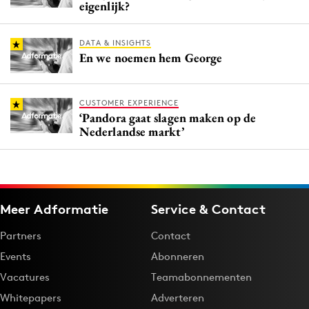
eigenlijk?
DATA & INSIGHTS
En we noemen hem George
CUSTOMER EXPERIENCE
‘Pandora gaat slagen maken op de
Nederlandse markt’
Meer Adformatie
Service & Contact
Partners
Contact
Events
Abonneren
Vacatures
Teamabonnementen
Whitepapers
Adverteren