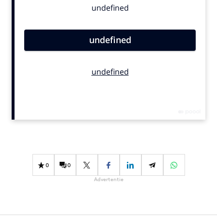
Bureaus
Campagnes
Carriere
Contentmarketing
Craft
Customer Experience
Data & Insights
Design
Digital transformation
Diversiteit
Effectiviteit
0
0
Gedragsverandering
Advertentie
Influencer marketing
Interne communicatie
Martech