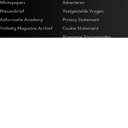
Whitepapers
Adverteren
Nieuwsbrief
Veelgestelde Vragen
Adformatie Academy
Privacy Statement
Volledig Magazine Archief
Cookie Statement
Algemene Voorwaarden
Onze app
Maak Adformatie.nl je
Google-favoriet
Privacyinstellingen
Download de
Adformatie Nieuws App