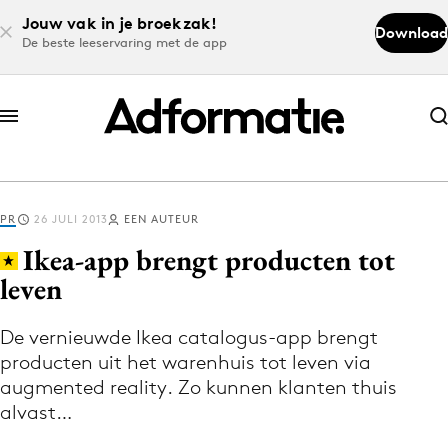
Jouw vak in je broekzak!
Download
De beste leeservaring met de app
Abonneer nu
Abonneer nu
PR
26 JULI 2013
EEN AUTEUR
Log in
Ikea-app brengt producten tot
leven
Download de app
Volg het laatste nieuws via de Adformatie
De vernieuwde Ikea catalogus-app brengt
producten uit het warenhuis tot leven via
Nieuws app
augmented reality. Zo kunnen klanten thuis
alvast…