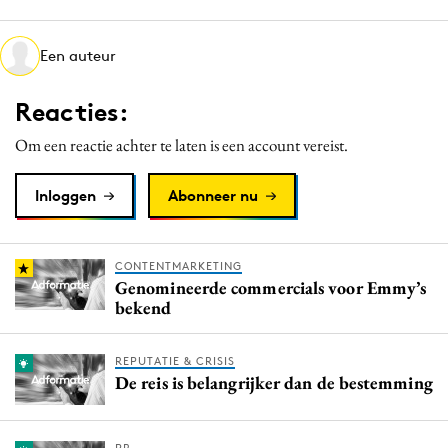
Media
Merkstrategie
Een auteur
PR
Reacties:
Programmatic
Purpose Marketing
Om een reactie achter te laten is een account vereist.
Reputatie & crisis
Inloggen
Abonneer nu
CONTENTMARKETING
Genomineerde commercials voor Emmy’s
bekend
REPUTATIE & CRISIS
De reis is belangrijker dan de bestemming