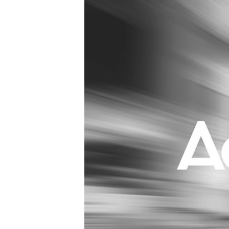
Carriere
Effectiviteit
Contentmarketing
Gedragsverand
Craft
Influencer mar
Customer Experience
Interne commu
Data & Insights
Martech