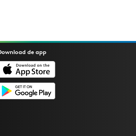
Download de
app