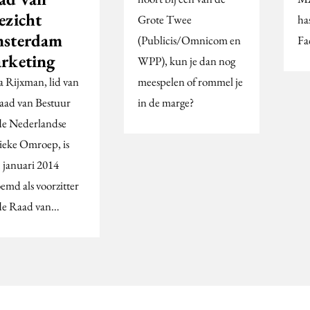
ezicht
Grote Twee
ha
sterdam
(Publicis/Omnicom en
Fa
rketing
WPP), kun je dan nog
a Rijxman, lid van
meespelen of rommel je
aad van Bestuur
in de marge?
de Nederlandse
ieke Omroep, is
1 januari 2014
emd als voorzitter
de Raad van…