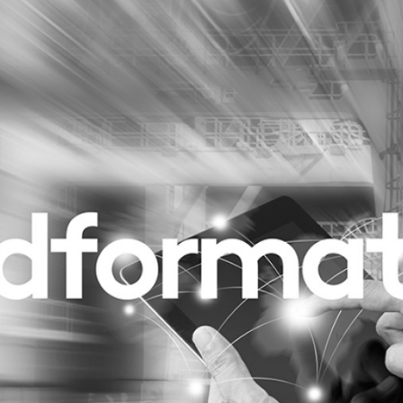
Programmatic
ering
Purpose Marketing
keting
Reputatie & crisis
nicatie