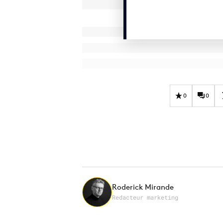
0
0
Roderick Mirande
Redacteur marketing