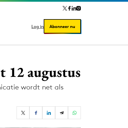
Log in
Log in
Abonneer nu
Abonneer nu
t 12 augustus
icatie wordt net als