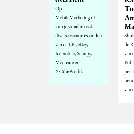
To
Op
Am
MobileMarketing.nl
Ma
kun je vanaf nu ook
diverse vacatures vinden
Shul
van oa LBi, eBay,
de R
Icemobile, Scoupy,
van 
Mocreate en
Publ
Xs2theWorld.
per 
beno
van 