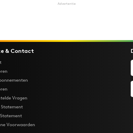
Advertentie
ce & Contact
t
ren
bonnementen
eren
stelde Vragen
y Statement
 Statement
ne Voorwaarden