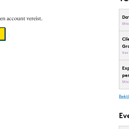
een account vereist.
Da
Sti
Cli
Gr
Vor
Ex
pe
Sti
Bekij
Ev