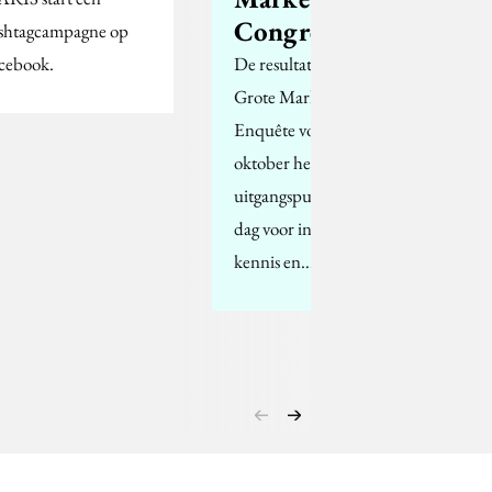
Congres!
shtagcampagne op
cebook.
De resultaten uit onze
Grote Marketing
Enquête vormen op 8
oktober het
uitgangspunt voor een
dag voor inspiratie,
kennis en…