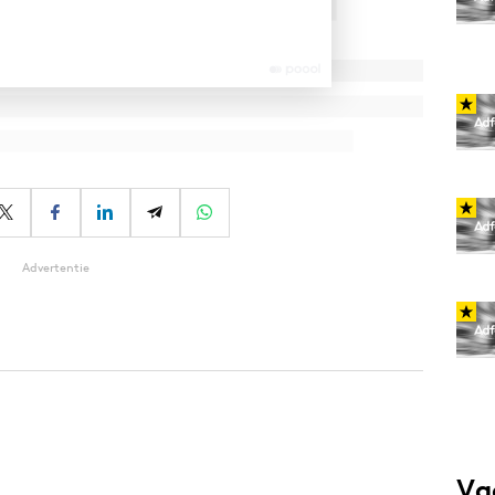
Advertentie
Va