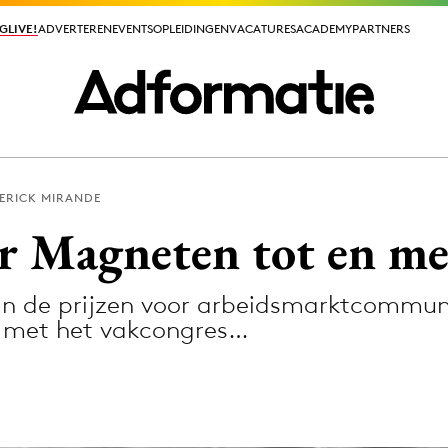
GLIVE!
GLIVE!
ADVERTEREN
ADVERTEREN
EVENTS
EVENTS
OPLEIDINGEN
OPLEIDINGEN
VACATURES
VACATURES
ACADEMY
ACADEMY
PARTNERS
PARTNERS
ERICK MIRANDE
ieuws app
r Magneten tot en me
 van de prijzen voor arbeidsmarktcommun
d met het vakcongres…
Media
ormation
Merkstrategie
PR