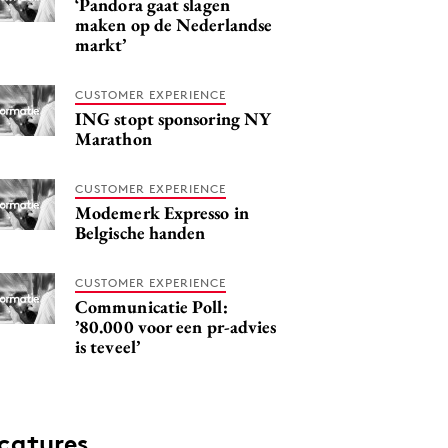
‘Pandora gaat slagen
maken op de Nederlandse
markt’
CUSTOMER EXPERIENCE
ING stopt sponsoring NY
Marathon
CUSTOMER EXPERIENCE
Modemerk Expresso in
Belgische handen
CUSTOMER EXPERIENCE
Communicatie Poll:
’80.000 voor een pr-advies
is teveel’
catures