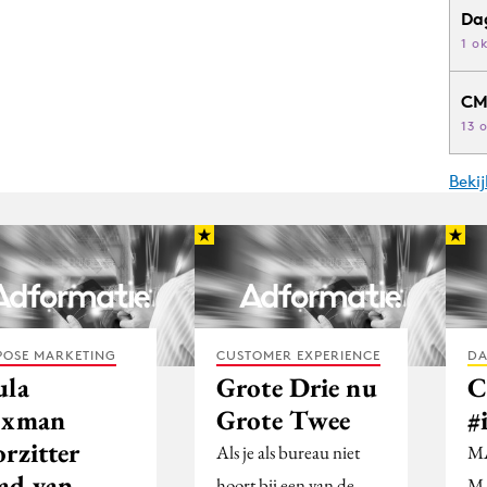
Da
1 o
CM
13 
Beki
POSE MARKETING
CUSTOMER EXPERIENCE
DA
ula
Grote Drie nu
C
jxman
Grote Twee
#
rzitter
Als je als bureau niet
M
ad van
hoort bij een van de
MA