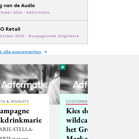
g van de Audio
ktober 2026 · Adformatie
O Retail
oktober 2026 · Doopsgezinde Singelkerk
jk alle evenementen
TA & INSIGHTS
CUSTOMER EXPERIENCE
ampagne
Kies de
ikdrinkmarie
wildcard voor
het Grote
ARIE-STELLA-
Marketing
RIS start een