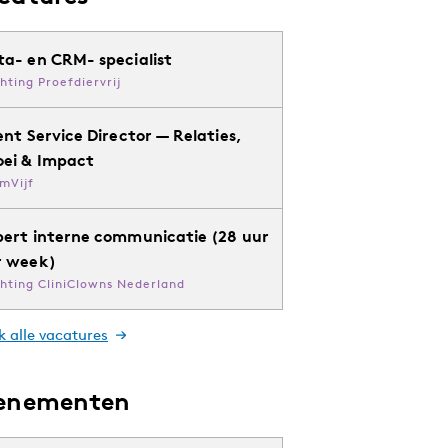
ta- en CRM- specialist
chting Proefdiervrij
ent Service Director — Relaties,
oei & Impact
mVijf
pert interne communicatie (28 uur
r week)
chting CliniClowns Nederland
k alle vacatures
enementen