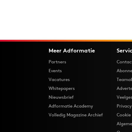
Meer Adformatie
Servi
Partners
Contac
Events
Abonne
Vacatures
Teama
Whitepapers
Advert
Nieuwsbrief
Veelge
Adformatie Academy
Privac
Volledig Magazine Archief
Cookie
Algeme