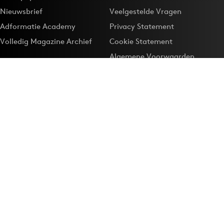
Nieuwsbrief
Veelgestelde Vragen
Adformatie Academy
Privacy Statement
Volledig Magazine Archief
Cookie Statement
Algemene Voorwaarden
Onze app
Maak Adformatie.nl je
Google-favoriet
Privacyinstellingen
Download de
Adformatie Nieuws App