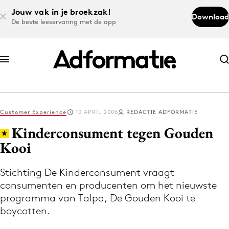
Jouw vak in je broekzak!
Download
De beste leeservaring met de app
Abonneer nu
Abonneer nu
Customer Experience
10 APRIL 2006
REDACTIE ADFORMATIE
Log in
Kinderconsument tegen Gouden
Kooi
Download de app
Volg het laatste nieuws via de Adformatie
Stichting De Kinderconsument vraagt
consumenten en producenten om het nieuwste
Nieuws app
programma van Talpa, De Gouden Kooi te
boycotten.