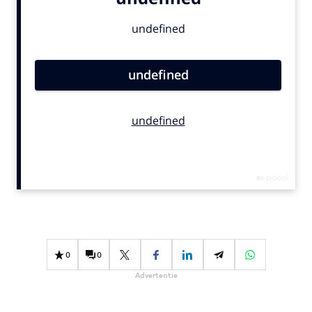
Bureaus
Campagnes
Carriere
Contentmarketing
Craft
Customer Experience
Data & Insights
Design
Digital transformation
Diversiteit
Effectiviteit
Gedragsverandering
0
0
Influencer marketing
Advertentie
Interne communicatie
Martech