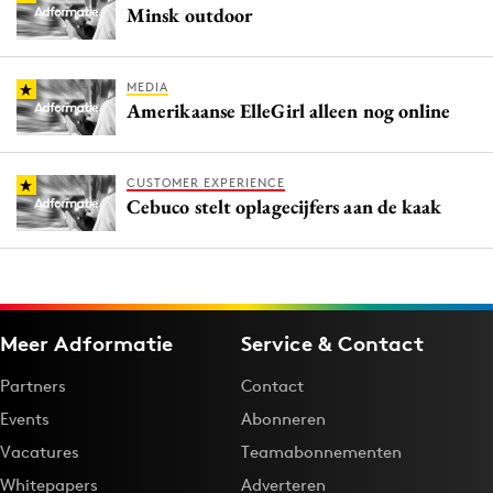
Minsk outdoor
MEDIA
Amerikaanse ElleGirl alleen nog online
CUSTOMER EXPERIENCE
Cebuco stelt oplagecijfers aan de kaak
Meer Adformatie
Service & Contact
Partners
Contact
Events
Abonneren
Vacatures
Teamabonnementen
Whitepapers
Adverteren