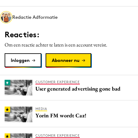
Media
Merkstrategie
Redactie Adformatie
PR
Reacties:
Programmatic
Purpose Marketing
Om een reactie achter te laten is een account vereist.
Reputatie & crisis
Inloggen
Abonneer nu
CUSTOMER EXPERIENCE
User generated advertising gone bad
MEDIA
Yorin FM wordt Caz!
CUSTOMER EXPERIENCE