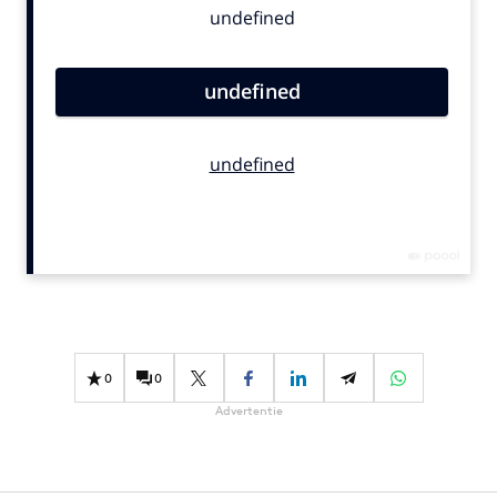
Bureaus
Campagnes
Carriere
Contentmarketing
Craft
Customer Experience
Data & Insights
Design
Digital transformation
Diversiteit
Effectiviteit
0
0
Gedragsverandering
Advertentie
Influencer marketing
Interne communicatie
Martech