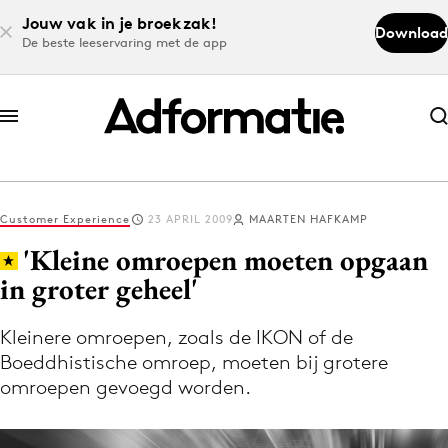
Jouw vak in je broekzak!
Download
De beste leeservaring met de app
Abonneer nu
Abonneer nu
Customer Experience
23 APRIL 2009
MAARTEN HAFKAMP
Log in
'Kleine omroepen moeten opgaan
in groter geheel'
Download de app
Volg het laatste nieuws via de Adformatie
Kleinere omroepen, zoals de IKON of de
Boeddhistische omroep, moeten bij grotere
Nieuws app
omroepen gevoegd worden.