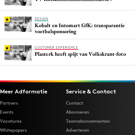
DESIGN
Kobalt en Intomart GfK: transparantie
voetbalsponsoring
CUSTOMER EXPERIENCE
Plasterk heeft spijt van Volkskrant-foto
Meer Adformatie
Service & Contact
Partners
Contact
Events
Abonneren
Vacatures
Teamabonnementen
Whitepapers
Adverteren