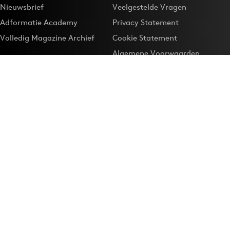
Nieuwsbrief
Veelgestelde Vragen
Adformatie Academy
Privacy Statement
Volledig Magazine Archief
Cookie Statement
Algemene Voorwaarden
Onze app
Maak Adformatie.nl je
Google-favoriet
Privacyinstellingen
Download de
Adformatie Nieuws App