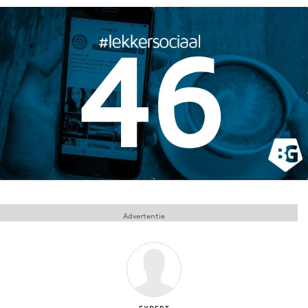
Menu
Home
9 sept: GenAI-training
12 nov: MarketingLive!
Adverteren
Events
Opleidingen
Vacatures
Advertentie
Academy
Partners
Topics
Artificial Intelligence