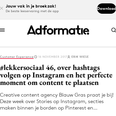
Jouw vak in je broekzak!
Download
De beste leeservaring met de app
Abonneer nu
Abonneer nu
Customer Experience
16 NOVEMBER 2017
ERIK WIESE
Log in
#lekkersociaal 46, over hashtags
volgen op Instagram en het perfecte
moment om content te plaatsen
Download de app
Volg het laatste nieuws via de Adformatie
Creative content agency Blauw Gras praat je bij!
Nieuws app
Deze week over Stories op Instagram, secties
maken binnen je borden op Pinterest en…