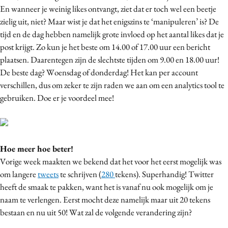
En wanneer je weinig likes ontvangt, ziet dat er toch wel een beetje
Media
zielig uit, niet?
Maar wist je dat het enigszins te ‘manipuleren’ is? De
Merkstrategie
tijd en de dag hebben namelijk grote invloed op het aantal likes dat je
PR
post krijgt. Zo kun je het beste om 14.00 of 17.00 uur een bericht
Programmatic
plaatsen. Daarentegen zijn de slechtste tijden om 9.00 en 18.00 uur!
De beste dag? Woensdag of donderdag! Het kan per account
Purpose Marketing
verschillen, dus om zeker te zijn raden we aan om een analytics tool te
Reputatie & crisis
gebruiken. Doe er je voordeel mee!
Hoe meer hoe beter!
Vorige week maakten we bekend dat het voor het eerst mogelijk was
om langere
tweets
te schrijven (
280
tekens). Superhandig! Twitter
heeft de smaak te pakken, want het is vanaf nu ook mogelijk om je
naam te verlengen. Eerst mocht deze namelijk maar uit 20 tekens
bestaan en nu uit 50! Wat zal de volgende verandering zijn?