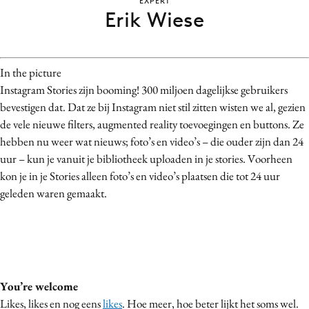
EXPERT
Bureaus
Erik Wiese
Campagnes
Carriere
In the picture
Contentmarketing
Instagram Stories zijn booming! 300 miljoen dagelijkse gebruikers
Craft
bevestigen dat. Dat ze bij Instagram niet stil zitten wisten we al, gezien
Customer Experience
de vele nieuwe filters, augmented reality toevoegingen en buttons. Ze
Data & Insights
hebben nu weer wat nieuws; foto’s en video’s – die ouder zijn dan 24
uur – kun je vanuit je bibliotheek uploaden in je stories. Voorheen
Design
kon je in je Stories alleen foto’s en video’s plaatsen die tot 24 uur
Digital transformation
geleden waren gemaakt.
Diversiteit
Effectiviteit
Gedragsverandering
Influencer marketing
Interne communicatie
You’re welcome
Likes, likes en nog eens
likes
.
Hoe meer, hoe beter lijkt het soms wel.
Martech