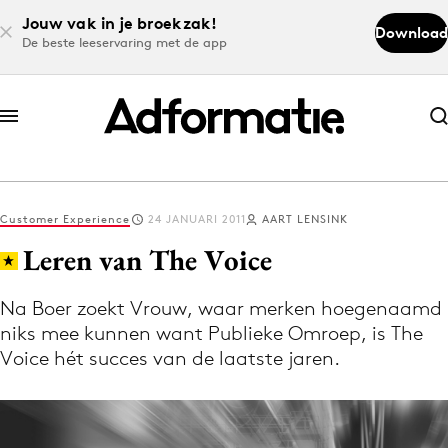
Jouw vak in je broekzak!
Download
De beste leeservaring met de app
Abonneer nu
Abonneer nu
Customer Experience
24 JANUARI 2011
AART LENSINK
Log in
Leren van The Voice
Na Boer zoekt Vrouw, waar merken hoegenaamd
Download de app
niks mee kunnen want Publieke Omroep, is The
Volg het laatste nieuws via de Adformatie
Voice hét succes van de laatste jaren.
Nieuws app