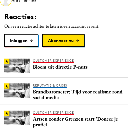
Aart Lensink
Media
Merkstrategie
Reacties:
PR
Om een reactie achter te laten is een account vereist.
Programmatic
Purpose Marketing
Inloggen
Abonneer nu
Reputatie & crisis
CUSTOMER EXPERIENCE
Bloem uit directie P-nuts
REPUTATIE & CRISIS
Brandbarometer: Tijd voor realisme rond
social media
CUSTOMER EXPERIENCE
Artsen zonder Grenzen start 'Doneer je
profiel'