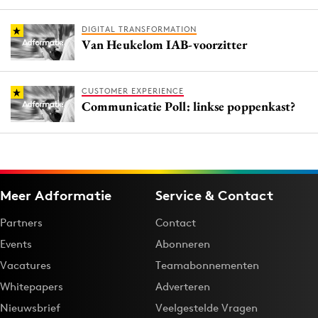
DIGITAL TRANSFORMATION
Van Heukelom IAB-voorzitter
CUSTOMER EXPERIENCE
Communicatie Poll: linkse poppenkast?
Meer Adformatie
Service & Contact
Partners
Contact
Events
Abonneren
Vacatures
Teamabonnementen
Whitepapers
Adverteren
Nieuwsbrief
Veelgestelde Vragen