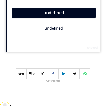
Bureaus
Campagnes
Carriere
Contentmarketing
Craft
Customer Experience
Data & Insights
Design
Digital transformation
Diversiteit
0
0
Effectiviteit
Advertentie
Gedragsverandering
Influencer marketing
Interne communicatie
Martech