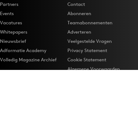
Partners
Contact
Events
Abonneren
Vacatures
Teamabonnementen
Whitepapers
Adverteren
Nieuwsbrief
Veelgestelde Vragen
Adformatie Academy
Privacy Statement
Volledig Magazine Archief
Cookie Statement
Algemene Voorwaarden
Onze app
Maak Adformatie.nl je
Google-favoriet
Privacyinstellingen
Download de
Adformatie Nieuws App