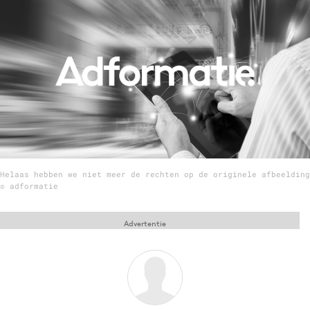
Menu
Home
9 sept: GenAI-training
12 nov: MarketingLive!
Adverteren
Events
Helaas hebben we niet meer de rechten op de originele afbeelding
Opleidingen
© adformatie
Vacatures
Advertentie
Academy
Partners
Topics
Artificial Intelligence