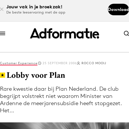
Jouw vak in je broekzak!
Download
De beste leeservaring met de app
Abonneer nu
Abonneer nu
Customer Experience
25 SEPTEMBER 2006
ROCCO MOOIJ
Log in
Lobby voor Plan
Rare kwestie daar bij Plan Nederland. De club
Download de app
begrijpt volstrekt niet waarom Minister van
Volg het laatste nieuws via de Adformatie
Ardenne de meerjarensubsidie heeft stopgezet.
Nieuws app
Het…