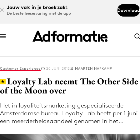
Jouw vak in je broekzak!
Download
De beste leeservaring met de app
Abonneer nu
Abonneer nu
Customer Experience
20 JUNI 2012
MAARTEN HAFKAMP
Log in
Loyalty Lab neemt The Other Side
of the Moon over
Download de app
Volg het laatste nieuws via de Adformatie
Het in loyaliteitsmarketing gespecialiseerde
Amsterdamse bureau Loyalty Lab heeft per 1 juni
Nieuws app
een meerderheidsaandeel genomen in het…