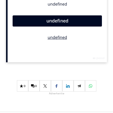
Bureaus
Campagnes
Carriere
Contentmarketing
Craft
Customer Experience
Data & Insights
Design
Digital transformation
Diversiteit
Effectiviteit
0
0
Gedragsverandering
Advertentie
Influencer marketing
Interne communicatie
Martech