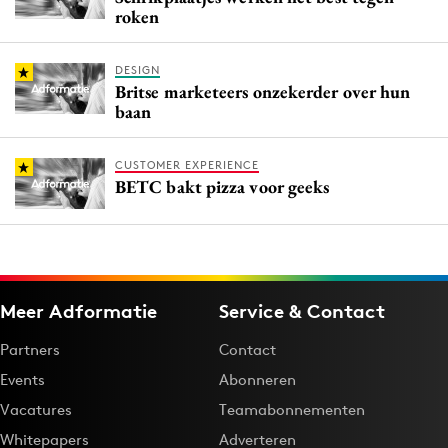
roken
DESIGN
Britse marketeers onzekerder over hun
baan
CUSTOMER EXPERIENCE
BETC bakt pizza voor geeks
Meer Adformatie
Service & Contact
Partners
Contact
Events
Abonneren
Vacatures
Teamabonnementen
Whitepapers
Adverteren