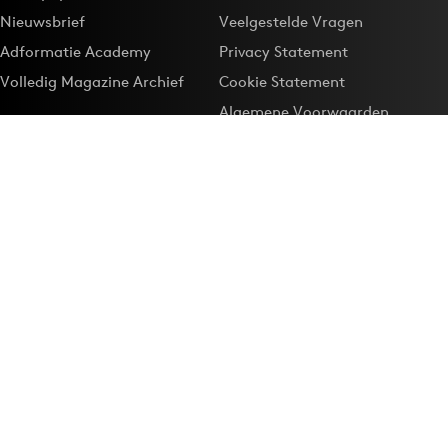
Nieuwsbrief
Veelgestelde Vragen
Adformatie Academy
Privacy Statement
Volledig Magazine Archief
Cookie Statement
Algemene Voorwaarden
Onze app
Maak Adformatie.nl je
Google-favoriet
Privacyinstellingen
Download de
Adformatie Nieuws App