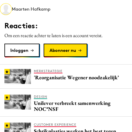
Media
Maarten Hafkamp
Merkstrategie
Reacties:
PR
Programmatic
Om een reactie achter te laten is een account vereist.
Purpose Marketing
Inloggen
Abonneer nu
Reputatie & crisis
MERKSTRATEGIE
'Reorganisatie Wegener noodzakelijk’
DESIGN
Unilever verbreekt samenwerking
NOC*NSF
CUSTOMER EXPERIENCE
Schrikplaatjes werken het best tegen