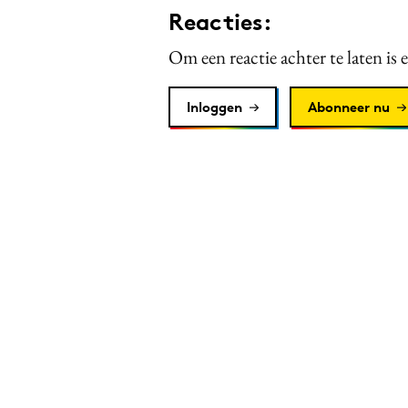
Reacties:
Om een reactie achter te laten is 
Inloggen
Abonneer nu