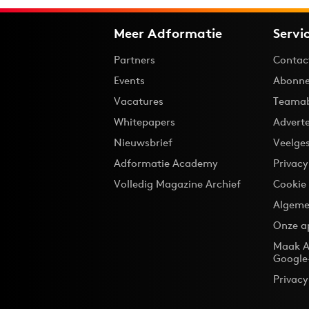
Meer Adformatie
Servi
Partners
Contac
Events
Abonne
Vacatures
Teama
Whitepapers
Advert
Nieuwsbrief
Veelge
Adformatie Academy
Privac
Volledig Magazine Archief
Cookie
Algeme
Onze a
Maak A
Google
Privacy