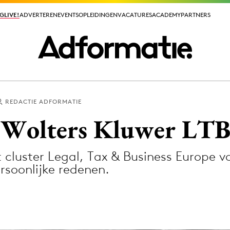
GLIVE!
GLIVE!
ADVERTEREN
ADVERTEREN
EVENTS
EVENTS
OPLEIDINGEN
OPLEIDINGEN
VACATURES
VACATURES
ACADEMY
ACADEMY
PARTNERS
PARTNERS
REDACTIE ADFORMATIE
ieuws app
Wolters Kluwer LTB 
 cluster Legal, Tax & Business Europe v
rsoonlijke redenen.
Media
ormation
Merkstrategie
PR