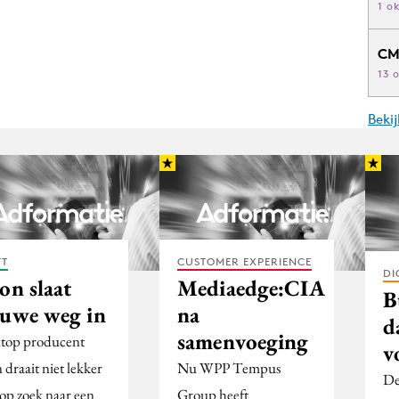
1 o
CM
13 
Beki
FT
CUSTOMER EXPERIENCE
DI
on slaat
Mediaedge:CIA
B
euwe weg in
na
d
samenvoeging
top producent
v
 draait niet lekker
Nu WPP Tempus
D
 op zoek naar een
Group heeft