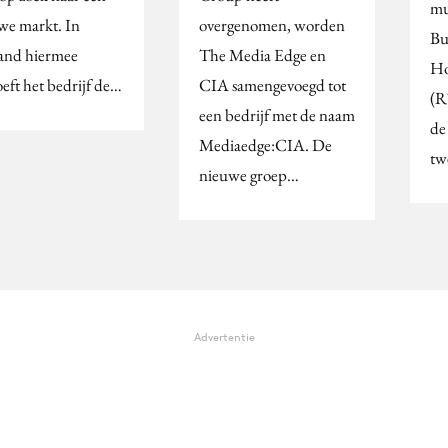
mu
we markt. In
overgenomen, worden
Bu
and hiermee
The Media Edge en
Ho
oeft het bedrijf de…
CIA samengevoegd tot
(R
een bedrijf met de naam
de
Mediaedge:CIA. De
tw
nieuwe groep…
Advertentie