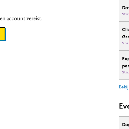
Da
Sti
een account vereist.
Cli
Gr
Vor
Ex
pe
Sti
Bekij
Ev
Da