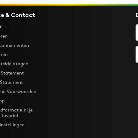
ce & Contact
t
ren
bonnementen
eren
stelde Vragen
y Statement
 Statement
ne Voorwaarden
pp
dformatie.nl je
-favoriet
instellingen