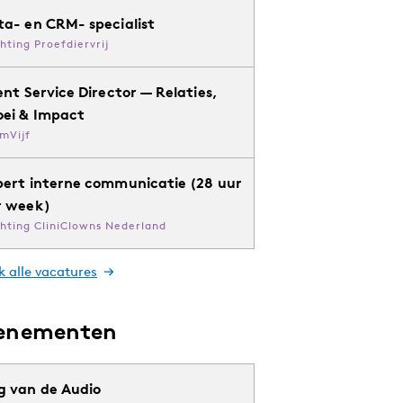
ta- en CRM- specialist
chting Proefdiervrij
ent Service Director — Relaties,
oei & Impact
mVijf
pert interne communicatie (28 uur
r week)
chting CliniClowns Nederland
k alle vacatures
enementen
g van de Audio