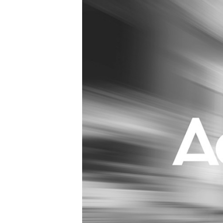
Carriere
Effectiviteit
Contentmarketing
Gedragsverand
Craft
Influencer mar
Customer Experience
Interne commu
Data & Insights
Martech