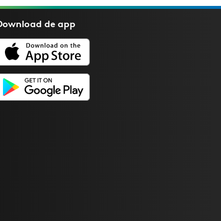
Download de
app