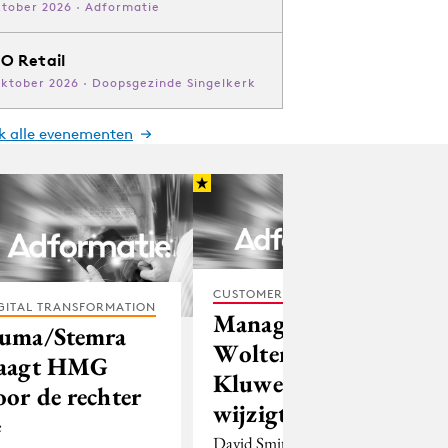
ktober 2026 · Adformatie
O Retail
oktober 2026 · Doopsgezinde Singelkerk
jk alle evenementen
CUSTOMER EXPERIENCE
GITAL TRANSFORMATION
Management
uma/Stemra
Wolters
aagt HMG
Kluwer LTB
oor de rechter
wijzigt
e
David Smith, ceo van