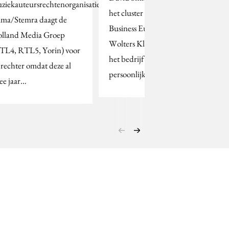
ziekauteursrechtenorganisatie
het cluster Legal, Tax &
ma/Stemra daagt de
Business Europe van
lland Media Groep
Wolters Kluwer, verlaat
TL4, RTL5, Yorin) voor
het bedrijf om
 rechter omdat deze al
persoonlijke redenen.
ee jaar…