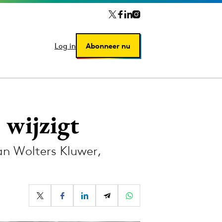
Log in
Log in
Abonneer nu
Abonneer nu
wijzigt
an Wolters Kluwer,