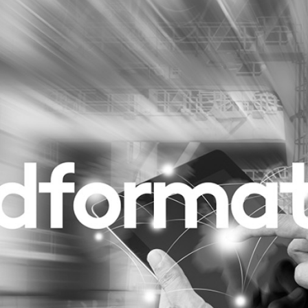
Programmatic
ering
Purpose Marketing
keting
Reputatie & crisis
nicatie