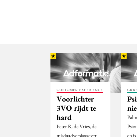
CUSTOMER EXPERIENCE
CRA
Voorlichter
Psi
3VO rijdt te
ni
hard
Palm
Peter R. de Vries, de
Psion
misdaadverslaggever
en is