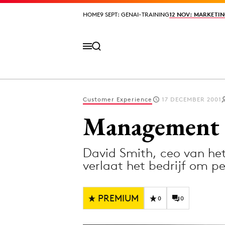
HOME
HOME
9 SEPT: GENAI-TRAINING
9 SEPT: GENAI-TRAINING
12 NOV: MARKETIN
12 NOV: MARKETIN
Customer Experience
17 DECEMBER 2001
Volg het laatste nieuws via de Adformatie N
Management 
David Smith, ceo van het
Topics
verlaat het bedrijf om pe
Artificial Intelligence
Design
Bureaus
Digital transf
PREMIUM
0
0
Campagnes
Diversiteit