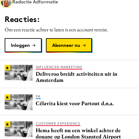
Redactie Adformatie
Media
Merkstrategie
Reacties:
PR
Om een reactie achter te laten is een account vereist.
Programmatic
Purpose Marketing
Inloggen
Abonneer nu
Reputatie & crisis
INFLUENCER MARKETING
Deliveroo breidt activiteiten uit in
Amsterdam
PR
Cêlavíta kiest voor Partout d.n.a.
CUSTOMER EXPERIENCE
Hema heeft nu een winkel achter de
douane op London Stansted Airport