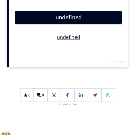
Bureaus
Campagnes
Carriere
Contentmarketing
Craft
Customer Experience
Data & Insights
Design
Digital transformation
Diversiteit
0
0
Effectiviteit
Advertentie
Gedragsverandering
Influencer marketing
Interne communicatie
Martech