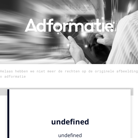
Menu
Home
9 sept: GenAI-training
12 nov: MarketingLive!
Adverteren
Helaas hebben we niet meer de rechten op de originele afbeelding
Events
© adformatie
Opleidingen
Vacatures
Advertentie
Academy
Partners
Topics
Artificial Intelligence