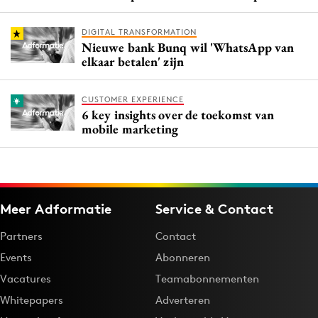
DIGITAL TRANSFORMATION
Nieuwe bank Bunq wil 'WhatsApp van
elkaar betalen' zijn
CUSTOMER EXPERIENCE
6 key insights over de toekomst van
mobile marketing
Meer Adformatie
Service & Contact
Partners
Contact
Events
Abonneren
Vacatures
Teamabonnementen
Whitepapers
Adverteren