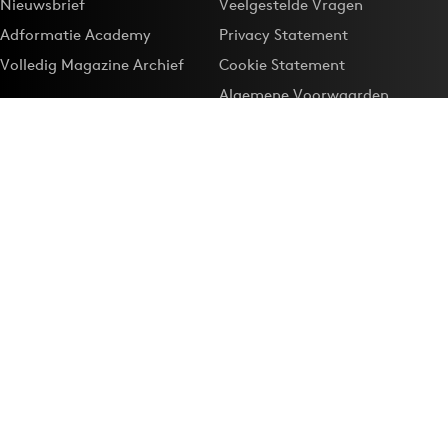
Nieuwsbrief
Veelgestelde Vragen
Adformatie Academy
Privacy Statement
Volledig Magazine Archief
Cookie Statement
Algemene Voorwaarden
Onze app
Maak Adformatie.nl je
Google-favoriet
Privacyinstellingen
Download de
Adformatie Nieuws App