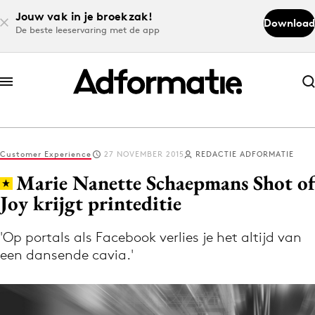
Jouw vak in je broekzak!
Download
De beste leeservaring met de app
Abonneer nu
Abonneer nu
Customer Experience
27 NOVEMBER 2015
REDACTIE ADFORMATIE
Log in
Marie Nanette Schaepmans Shot of
Joy krijgt printeditie
Download de app
Volg het laatste nieuws via de Adformatie
'Op portals als Facebook verlies je het altijd van
een dansende cavia.'
Nieuws app