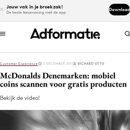
Jouw vak in je broekzak!
Download
De beste leeservaring met de app
Abonneer nu
Abonneer nu
Customer Experience
2 DECEMBER 2011
RICHARD OTTO
Log in
McDonalds Denemarken: mobiel
coins scannen voor gratis producten
Download de app
Volg het laatste nieuws via de Adformatie
Bekijk de video!
Nieuws app