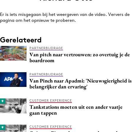
Bureaus
Er is iets misgegaan bij het weergeven van de video. Ververs de
Campagnes
pagina om het opnieuw te proberen.
Carriere
Contentmarketing
Gerelateerd
Craft
PARTNERBIJDRAGE
Customer Experience
Van pitch naar vertrouwen: zo overtuig je de
Data & Insights
boardroom
Design
PARTNERBIJDRAGE
Digital transformation
Van Pinch naar Apadmi: 'Nieuwsgierigheid is
Diversiteit
belangrijker dan ervaring'
Effectiviteit
CUSTOMER EXPERIENCE
Gedragsverandering
Tankstations moeten uit een ander vaatje
Influencer marketing
gaan tappen
Interne communicatie
CUSTOMER EXPERIENCE
Martech