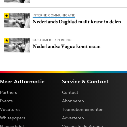
INTERNE COMMUNICATIE
Nederlands Dagblad mailt krant in delen
CUSTOMER EXPERIENCE
Nederlandse Vogue komt eraan
Meer Adformatie
Service & Contact
Partners
Contact
Events
Abonneren
Vacatures
Teamabonnementen
Whitepapers
Adverteren
Nieuwsbrief
Veelgestelde Vragen