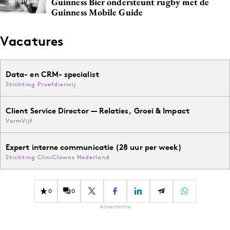
Guinness Bier ondersteunt rugby met de
Media
Guinness Mobile Guide
Merkstrategie
Vacatures
PR
Programmatic
Purpose Marketing
Data- en CRM- specialist
Stichting Proefdiervrij
Reputatie & crisis
Client Service Director — Relaties, Groei & Impact
VormVijf
Expert interne communicatie (28 uur per week)
Stichting CliniClowns Nederland
0
0
Advertentie