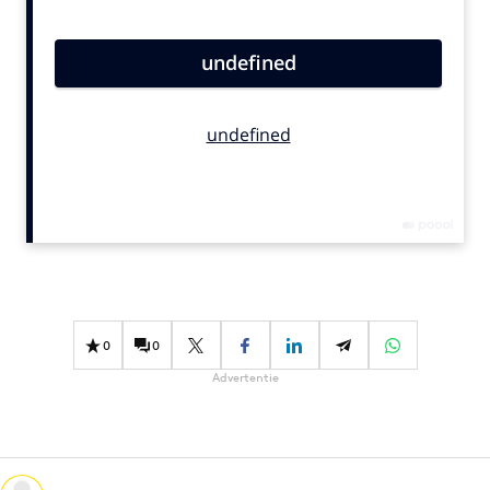
Bureaus
Campagnes
Carriere
Contentmarketing
Craft
Customer Experience
Data & Insights
Design
Digital transformation
Diversiteit
0
0
Effectiviteit
Advertentie
Gedragsverandering
Influencer marketing
Interne communicatie
Martech