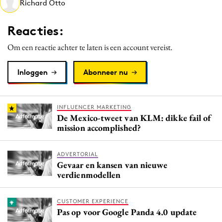
Richard Otto
Media
Merkstrategie
Reacties:
PR
Om een reactie achter te laten is een account vereist.
Programmatic
Purpose Marketing
Inloggen
Abonneer nu
Reputatie & crisis
INFLUENCER MARKETING
De Mexico-tweet van KLM: dikke fail of
mission accomplished?
ADVERTORIAL
Gevaar en kansen van nieuwe
verdienmodellen
CUSTOMER EXPERIENCE
Pas op voor Google Panda 4.0 update