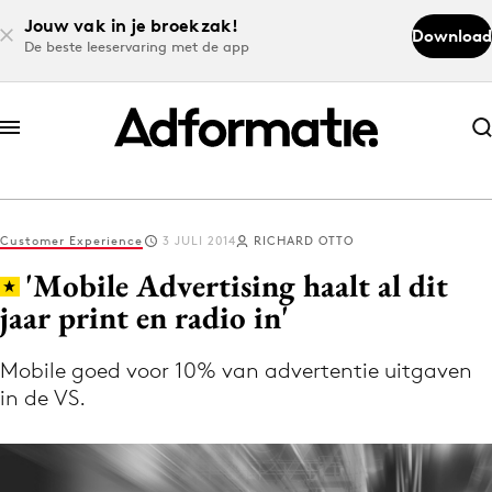
Jouw vak in je broekzak!
Download
De beste leeservaring met de app
Abonneer nu
Abonneer nu
Customer Experience
3 JULI 2014
RICHARD OTTO
Log in
'Mobile Advertising haalt al dit
jaar print en radio in'
Download de app
Volg het laatste nieuws via de Adformatie
Mobile goed voor 10% van advertentie uitgaven
in de VS.
Nieuws app