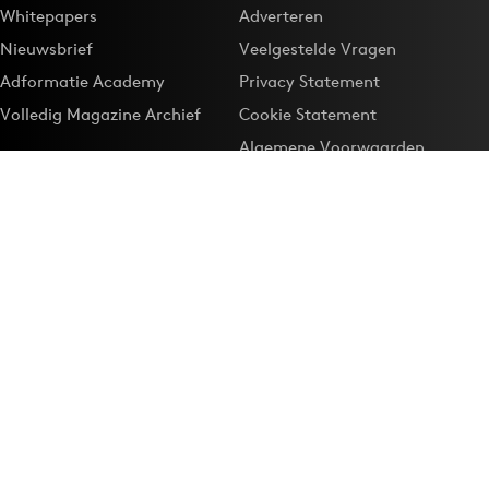
Whitepapers
Adverteren
Nieuwsbrief
Veelgestelde Vragen
Adformatie Academy
Privacy Statement
Volledig Magazine Archief
Cookie Statement
Algemene Voorwaarden
Onze app
Maak Adformatie.nl je
Google-favoriet
Privacyinstellingen
Download de
Adformatie Nieuws App