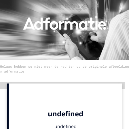
Menu
Home
9 sept: GenAI-training
12 nov: MarketingLive!
Adverteren
Helaas hebben we niet meer de rechten op de originele afbeelding
Events
© adformatie
Opleidingen
Vacatures
Advertentie
Academy
Partners
Topics
Artificial Intelligence