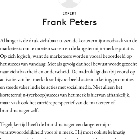
Bureaus
EXPERT
Campagnes
Frank Peters
Carriere
Contentmarketing
Al langer is de druk zichtbaar tussen de kortetermijnnoodzaak van de
Craft
marketeers om te moeten scoren en de langetermijn-merkreputatie.
Customer Experience
Op zich logisch, want de marketeers worden vooral beoordeeld op
Data & Insights
het succes van vandaag. Met als gevolg dat heel bewust wordt gezocht
naar zichtbaarheid en onderscheid. De nadruk ligt daarbij vooral op
Design
activatie van het merk door bijvoorbeeld actiemarketing, promoties
Digital transformation
en steeds vaker ludieke acties met social media. Niet alleen het
Diversiteit
kortetermijn-(verkoop)succes van het merk is hiervan afhankelijk,
Effectiviteit
maar vaak ook het carrièreperspectief van de marketeer of
Gedragsverandering
brandmanager zelf.
Influencer marketing
Tegelijkertijd heeft de brandmanager een langetermijn-
Interne communicatie
verantwoordelijkheid voor zijn merk. Hij moet ook stelselmatig
Martech