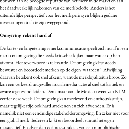
bouwen aan de beoogde reputatie van het merk in de markt en aan
Media
het daadwerkelijk nakomen van de merkbelofte. Anders is het
uiteindelijke perspectief voor het merk gering en blijken gedane
Merkstrategie
investeringen toch te zijn weggegooid.
PR
Programmatic
Omgeving rekent hard af
Purpose Marketing
De korte- en langetermijn-merkcommunicatie speelt zich nu af in een
Reputatie & crisis
markt en omgeving die steeds kritischer kijken naar wat er op hen
afkomt. Het toverwoord is relevantie. De omgeving kiest steeds
bewuster en beoordeelt merken op de eigen ‘waarden’. Afwijking
daarvan betekent ook snel afkeur, want de merkloyaliteit is broos. Zo
kan een verkeerd uitgevallen socialemedia-actie al snel tot kritiek en
zware tegenwind leiden. Denk maar aan de Mexico-tweet van KLM
eerder deze week. De omgeving kan meelevend en enthousiast zijn,
maar tegelijkertijd ook hard afrekenen en zich afwenden. Er is
namelijk niet een eenduidige stakeholderomgeving. En zeker niet voor
een global merk. Iedereen kijkt en beoordeelt vanuit het eigen
perspectief. En als er dan ook nog sprake is van een monolithische