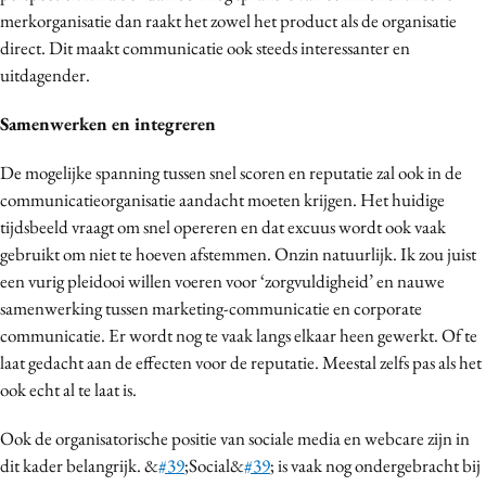
merkorganisatie dan raakt het zowel het product als de organisatie
direct. Dit maakt communicatie ook steeds interessanter en
uitdagender.
Samenwerken en integreren
De mogelijke spanning tussen snel scoren en reputatie zal ook in de
communicatieorganisatie aandacht moeten krijgen. Het huidige
tijdsbeeld vraagt om snel opereren en dat excuus wordt ook vaak
gebruikt om niet te hoeven afstemmen. Onzin natuurlijk. Ik zou juist
een vurig pleidooi willen voeren voor ‘zorgvuldigheid’ en nauwe
samenwerking tussen marketing-communicatie en corporate
communicatie. Er wordt nog te vaak langs elkaar heen gewerkt. Of te
laat gedacht aan de effecten voor de reputatie. Meestal zelfs pas als het
ook echt al te laat is.
Ook de organisatorische positie van sociale media en webcare zijn in
dit kader belangrijk. &
#39
;Social&
#39
; is vaak nog ondergebracht bij