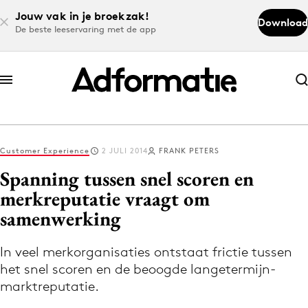
Jouw vak in je broekzak!
Download
De beste leeservaring met de app
Abonneer nu
Abonneer nu
Customer Experience
2 JULI 2014
FRANK PETERS
Log in
Spanning tussen snel scoren en
merkreputatie vraagt om
samenwerking
Download de app
Volg het laatste nieuws via de Adformatie
In veel merkorganisaties ontstaat frictie tussen
Nieuws app
het snel scoren en de beoogde langetermijn-
marktreputatie.