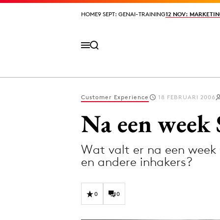
HOME
HOME
9 SEPT: GENAI-TRAINING
9 SEPT: GENAI-TRAINING
12 NOV: MARKETIN
12 NOV: MARKETIN
Customer Experience
18 FEBRUARI 2006
Volg het laatste nieuws via de Adformatie N
Na een week 
Wat valt er na een week 
Topics
en andere inhakers?
Artificial Intelligence
Design
Bureaus
Digital transf
0
0
Campagnes
Diversiteit