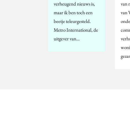
verheugend nieuws is,
van 
maar ik ben toch een
van 
beetje teleurgesteld.
onde
Metro International, de
comm
uitgever van…
verh
woni
geza