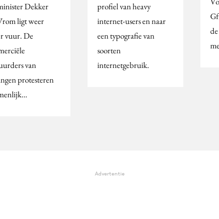
Vo
minister Dekker
profiel van heavy
Gf
Vrom ligt weer
internet-users en naar
de
r vuur. De
een typografie van
me
erciële
soorten
uurders van
internetgebruik.
ngen protesteren
menlijk…
Advertentie