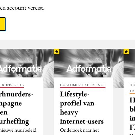
een account vereist.
 & INSIGHTS
CUSTOMER EXPERIENCE
DI
TR
rhuurders-
Lifestyle-
H
mpagne
profiel van
b
gen
heavy
i
urheffing
internet-users
F
nieuwe huurbeleid
Onderzoek naar het