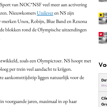
 in Sport van NOC*NSF veel meer aan activering
jaren. Nieuwkomers
Unilever
en NS zijn
er-merken Unox, Robijn, Blue Band en Rexona
nt de blokken rond de Olympische uitzendingen
.
 ontwikkeld, zoals een Olympictoer. NS hoopt met
Va
eg per trein veel aandacht te krijgen.
e aankomsttijdstip liggen natuurlijk voor de
Da
Sti
Cli
 in voorgaande jaren, maximaal in op haar
Gr