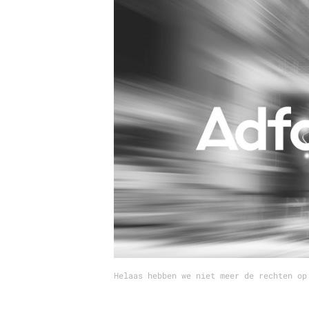
Carriere
Effectiviteit
Contentmarketing
Gedragsverand
Craft
Influencer mar
Customer Experience
Interne commu
Data & Insights
Martech
Helaas hebben we niet meer de rechten op