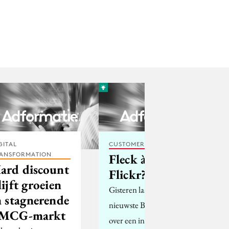
GITAL
CUSTOMER EXPERIENCE
ANSFORMATION
Fleck à la
ard discount
Flickr?
lijft groeien
Gisteren las ik in de
n stagnerende
nieuwste Bright iets
MCG-markt
over een initiatief