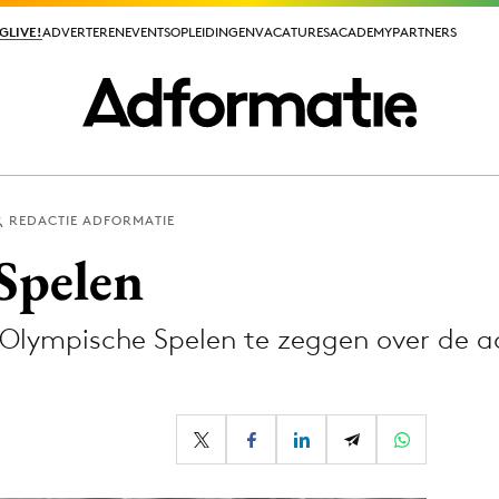
GLIVE!
GLIVE!
ADVERTEREN
ADVERTEREN
EVENTS
EVENTS
OPLEIDINGEN
OPLEIDINGEN
VACATURES
VACATURES
ACADEMY
ACADEMY
PARTNERS
PARTNERS
REDACTIE ADFORMATIE
ieuws app
Spelen
Olympische Spelen te zeggen over de ac
Media
ormation
Merkstrategie
PR