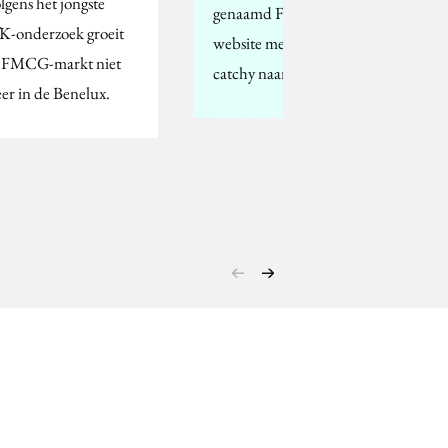
lgens het jongste
genaamd Fleck. De
K-onderzoek groeit
website met deze korte,
 FMCG-markt niet
catchy naam zal een…
er in de Benelux.