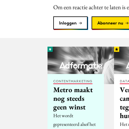
Om een reactie achter te laten is 
Inloggen
Abonneer nu
CONTENTMARKETING
DATA
Metro maakt
Ve
nog steeds
ca
geen winst
te
hu
Het wordt
gepresenteerd alsof het
Het 