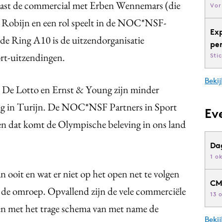
t de commercial met Erben Wennemars (die
Vor
n Robijn en een rol speelt in de NOC*NSF-
Ex
de Ring A10 is de uitzendorganisatie
pe
rt-uitzendingen.
Sti
Bekij
e Lotto en Ernst & Young zijn minder
zig in Turijn. De NOC*NSF Partners in Sport
Ev
 en dat komt de Olympische beleving in ons land
Da
1 o
ooit en wat er niet op het open net te volgen
CM
 van de omroep. Opvallend zijn de vele commerciële
13 
ben met het trage schema van met name de
Beki