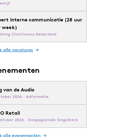
mVijf
pert interne communicatie (28 uur
r week)
chting CliniClowns Nederland
k alle vacatures
enementen
g van de Audio
ktober 2026 · Adformatie
O Retail
oktober 2026 · Doopsgezinde Singelkerk
jk alle evenementen