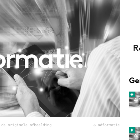
Programmatic
ering
Purpose Marketing
keting
Reputatie & crisis
nicatie
R
Ge
 de originele afbeelding
© adformatie