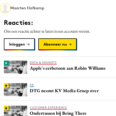
Media
Maarten Hafkamp
Merkstrategie
Reacties:
PR
Programmatic
Om een reactie achter te laten is een account vereist.
Purpose Marketing
Inloggen
Abonneer nu
Reputatie & crisis
DATA & INSIGHTS
Apple's eerbetoon aan Robin Williams
PR
DTG neemt KV Media Groep over
CUSTOMER EXPERIENCE
Ondertussen bij Being There