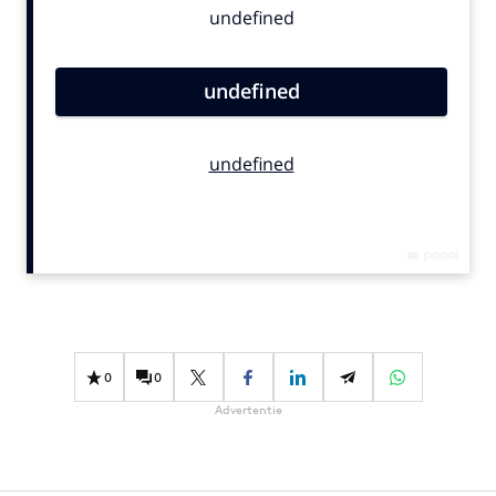
Bureaus
Campagnes
Carriere
Contentmarketing
Craft
Customer Experience
Data & Insights
Design
Digital transformation
Diversiteit
Effectiviteit
0
0
Gedragsverandering
Advertentie
Influencer marketing
Interne communicatie
Martech