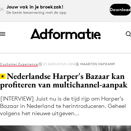
Jouw vak in je broekzak!
Download
De beste leeservaring met de app
Abonneer nu
Abonneer nu
Customer Experience
21 AUGUSTUS 2014
MAARTEN HAFKAMP
Log in
Nederlandse Harper's Bazaar kan
profiteren van multichannel-aanpak
Download de app
Volg het laatste nieuws via de Adformatie
[INTERVIEW] Juist nu is de tijd rijp om Harper’s
Bazaar in Nederland te herintroduceren. Geheel
Nieuws app
volgens het nieuwe uitgeven…