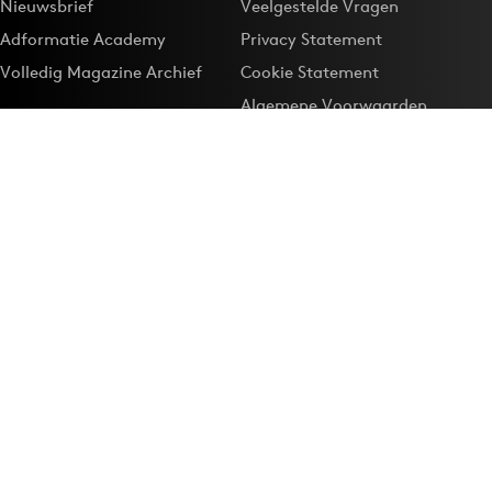
Nieuwsbrief
Veelgestelde Vragen
Adformatie Academy
Privacy Statement
Volledig Magazine Archief
Cookie Statement
Algemene Voorwaarden
Onze app
Maak Adformatie.nl je
Google-favoriet
Privacyinstellingen
Download de
Adformatie Nieuws App