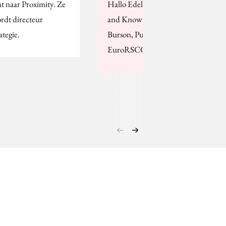
at naar Proximity. Ze
Hallo Edelman, Hill
rdt directeur
and Knowlton, Pleon,
ategie.
Burson, Publicis,
EuroRSCG!