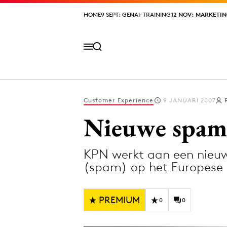
HOME
HOME
9 SEPT: GENAI-TRAINING
9 SEPT: GENAI-TRAINING
12 NOV: MARKETIN
12 NOV: MARKETIN
Customer Experience
9 JANUARI 2007
Volg het laatste nieuws via de Adformatie N
Nieuwe spam
KPN werkt aan een nieuw
Topics
(spam) op het Europese 
Artificial Intelligence
Design
Bureaus
Digital transf
PREMIUM
0
0
Campagnes
Diversiteit