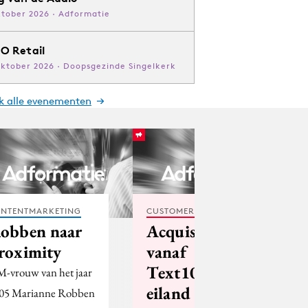
ktober 2026 · Adformatie
O Retail
oktober 2026 · Doopsgezinde Singelkerk
jk alle evenementen
NTENTMARKETING
CUSTOMER EXPERIENCE
obben naar
Acquisitie
roximity
vanaf
Text100-
-vrouw van het jaar
eiland
05 Marianne Robben