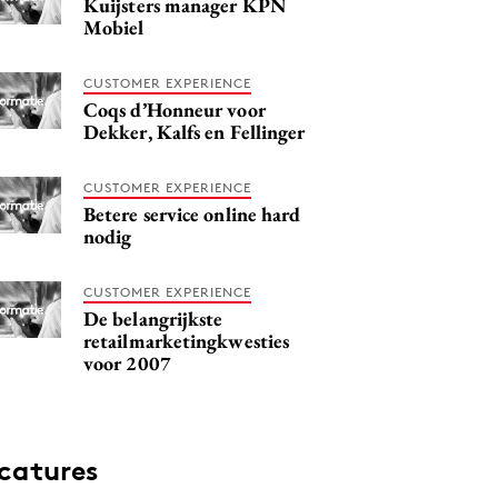
Kuijsters manager KPN
Mobiel
CUSTOMER EXPERIENCE
Coqs d’Honneur voor
Dekker, Kalfs en Fellinger
CUSTOMER EXPERIENCE
Betere service online hard
nodig
CUSTOMER EXPERIENCE
De belangrijkste
retailmarketingkwesties
voor 2007
catures