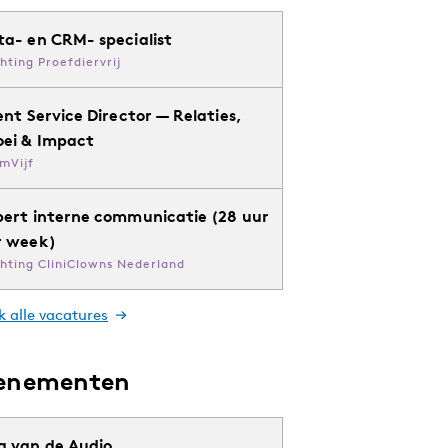
ta- en CRM- specialist
chting Proefdiervrij
ent Service Director — Relaties,
oei & Impact
mVijf
pert interne communicatie (28 uur
r week)
chting CliniClowns Nederland
k alle vacatures
enementen
g van de Audio