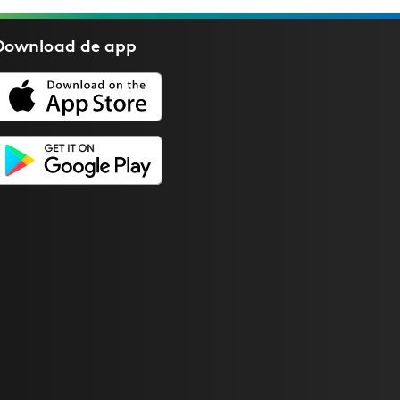
Download de
app