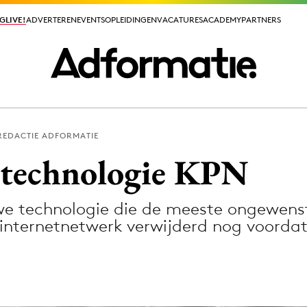
GLIVE!
GLIVE!
ADVERTEREN
ADVERTEREN
EVENTS
EVENTS
OPLEIDINGEN
OPLEIDINGEN
VACATURES
VACATURES
ACADEMY
ACADEMY
PARTNERS
PARTNERS
REDACTIE ADFORMATIE
ieuws app
technologie KPN
e technologie die de meeste ongewens
internetnetwerk verwijderd nog voorda
Media
ormation
Merkstrategie
PR