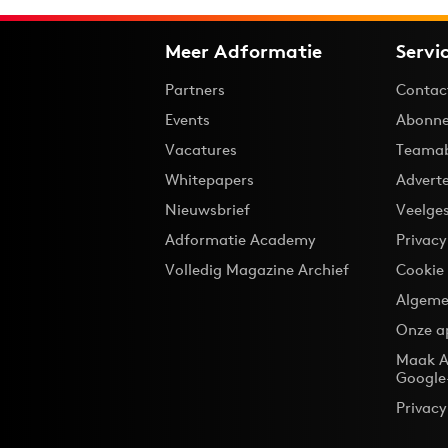
Meer Adformatie
Servi
Partners
Contac
Events
Abonne
Vacatures
Teama
Whitepapers
Advert
Nieuwsbrief
Veelge
Adformatie Academy
Privac
Volledig Magazine Archief
Cookie
Algeme
Onze a
Maak A
Google
Privacy