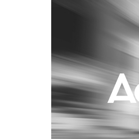
Carriere
Effectiviteit
Contentmarketing
Gedragsverand
Craft
Influencer mar
Customer Experience
Interne commu
Data & Insights
Martech