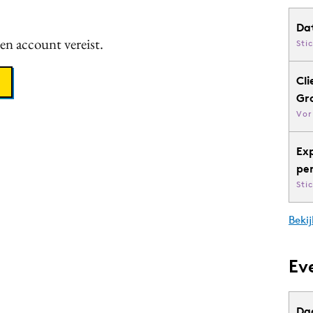
Da
een account vereist.
Sti
Cli
Gr
Vor
Ex
pe
Sti
Bekij
Ev
Da