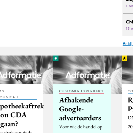
1 o
CM
13 
Beki
RNE
CUSTOMER EXPERIENCE
CO
MUNICATIE
Afhakende
R
potheekaftrek
Google-
P
zou CDA
adverteerders
DM
gaan?
Voor wie de handel op
20
as druk vanuit de