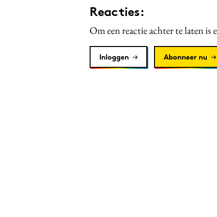
Reacties:
Om een reactie achter te laten is 
Inloggen
Abonneer nu