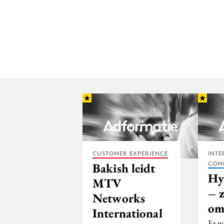
CUSTOMER EXPERIENCE
INTE
COM
Bakish leidt
Hy
MTV
– 
Networks
om
International
Er w