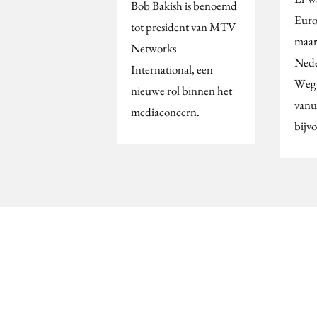
Bob Bakish is benoemd
Euro
tot president van MTV
maar
Networks
Nede
International, een
Weg 
nieuwe rol binnen het
vanu
mediaconcern.
bijv