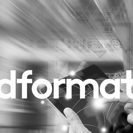
Programmatic
ering
Purpose Marketing
keting
Reputatie & crisis
nicatie