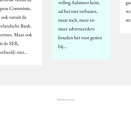
veiling Aalsmeer kent,
ga
pese Commissie,
zal het niet verbazen,
wo
 ook vanuit de
maar toch: meer en
str
rlandsche Bank.
meer adverteerders
ermee. Maar ook
houden het voor gezien
it de SER,
bij…
oorbeeld: niet…
Advertentie