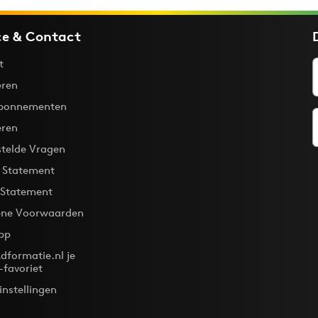
ce & Contact
t
ren
bonnementen
eren
stelde Vragen
y Statement
 Statement
ne Voorwaarden
pp
dformatie.nl je
-favoriet
instellingen