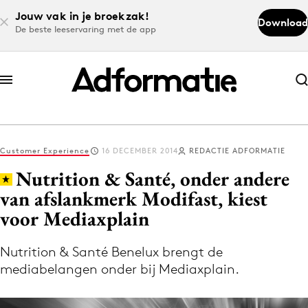
Jouw vak in je broekzak!
Download
De beste leeservaring met de app
Abonneer nu
Abonneer nu
Customer Experience
16 DECEMBER 2014
REDACTIE ADFORMATIE
Log in
Nutrition & Santé, onder andere
van afslankmerk Modifast, kiest
voor Mediaxplain
Download de app
Volg het laatste nieuws via de Adformatie
Nutrition & Santé Benelux brengt de
Nieuws app
mediabelangen onder bij Mediaxplain.