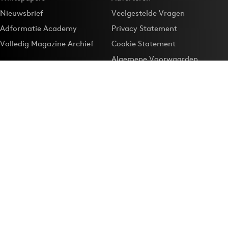
Nieuwsbrief
Veelgestelde Vragen
Adformatie Academy
Privacy Statement
Volledig Magazine Archief
Cookie Statement
Algemene Voorwaarden
Onze app
Maak Adformatie.nl je
Google-favoriet
Privacyinstellingen
Download de
Adformatie Nieuws App