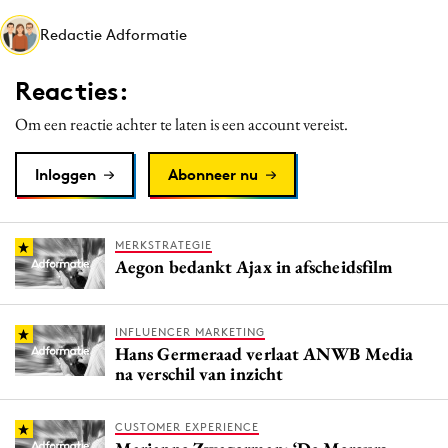
Media
Redactie Adformatie
Merkstrategie
PR
Reacties:
Programmatic
Om een reactie achter te laten is een account vereist.
Purpose Marketing
Reputatie & crisis
Inloggen
Abonneer nu
MERKSTRATEGIE
Aegon bedankt Ajax in afscheidsfilm
INFLUENCER MARKETING
Hans Germeraad verlaat ANWB Media
na verschil van inzicht
CUSTOMER EXPERIENCE