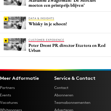
Marianne Zwagerman: ‘De Mercurs
moeten een printprijs blijven’
DATA & INSIGHTS
Whisky in je schoen!
CUSTOMER EXPERIENCE
Peter Drent PR director Etcetera en Red
Urban
Meer Adformatie
Service & Contact
Partners
Contact
Events
Abonneren
Vacatures
Teamabonnementen
Whitepapers
Adverteren