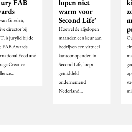
 jury FAB
lopen niet
k
ards
warm voor
z
Second Life’
m
van Gijzelen,
p
ive director bij
Hoewel de afgelopen
 is jurylid bij de
maanden een keur aan
Ou
se FAB Awards
bedrijven een virtueel
ei
ernational Food and
kantoor openden in
ma
rage Creative
Second Life, loopt
go
llence…
gemiddeld
op
ondernemend
st
Nederland…
mi