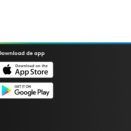
Download de
app