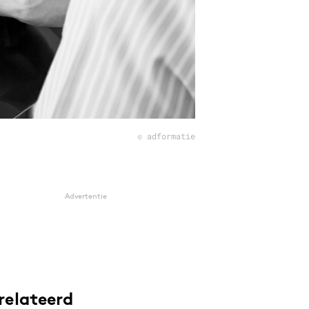
© adformatie
Advertentie
relateerd