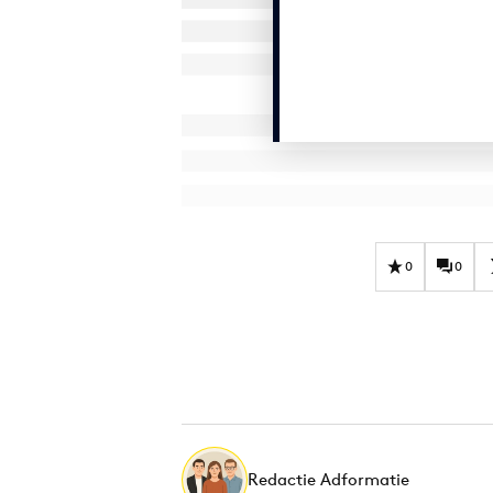
0
0
Redactie Adformatie