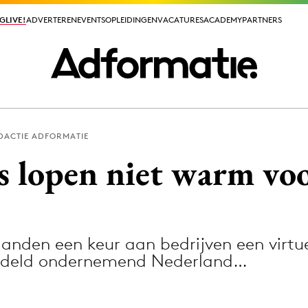
GLIVE!
GLIVE!
ADVERTEREN
ADVERTEREN
EVENTS
EVENTS
OPLEIDINGEN
OPLEIDINGEN
VACATURES
VACATURES
ACADEMY
ACADEMY
PARTNERS
PARTNERS
DACTIE ADFORMATIE
ieuws app
 lopen niet warm vo
nden een keur aan bedrijven een virtu
Media
iddeld ondernemend Nederland…
ormation
Merkstrategie
PR