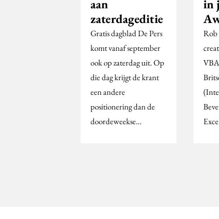
aan
in
zaterdageditie
Aw
Gratis dagblad De Pers
Rob 
komt vanaf september
creat
ook op zaterdag uit. Op
VBAT,
die dag krijgt de krant
Brit
een andere
(Int
positionering dan de
Beve
doordeweekse…
Exce