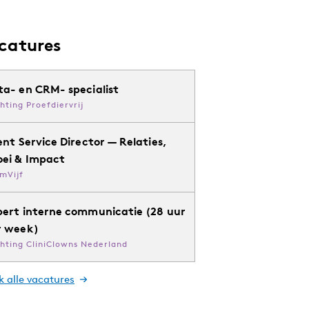
catures
ta- en CRM- specialist
chting Proefdiervrij
ent Service Director — Relaties,
oei & Impact
mVijf
pert interne communicatie (28 uur
r week)
chting CliniClowns Nederland
k alle vacatures