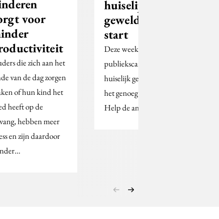
inderen
huiselijk
orgt voor
geweld van
inder
start
roductiviteit
Deze week ging de
ders die zich aan het
publiekscampagne tegen
nde van de dag zorgen
huiselijk geweld ‘Nu is
ken of hun kind het
het genoeg. Help jezelf.
ed heeft op de
Help de ander’ van start.
vang, hebben meer
ress en zijn daardoor
nder…