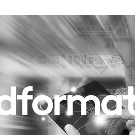
Programmatic
ering
Purpose Marketing
keting
Reputatie & crisis
nicatie