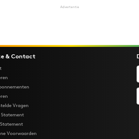
Advertentie
ce & Contact
t
ren
bonnementen
eren
stelde Vragen
y Statement
 Statement
ne Voorwaarden