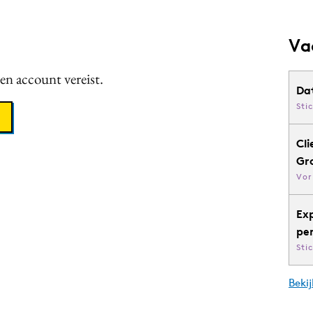
Va
een account vereist.
Da
Sti
Cli
Gr
Vor
Ex
pe
Sti
Bekij