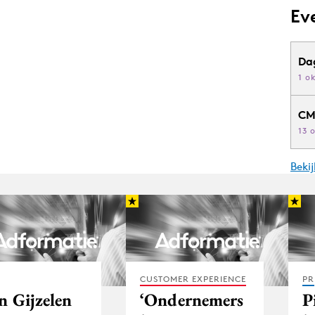
Ev
Da
1 o
CM
13 
Beki
CUSTOMER EXPERIENCE
PR
n Gijzelen
‘Ondernemers
P