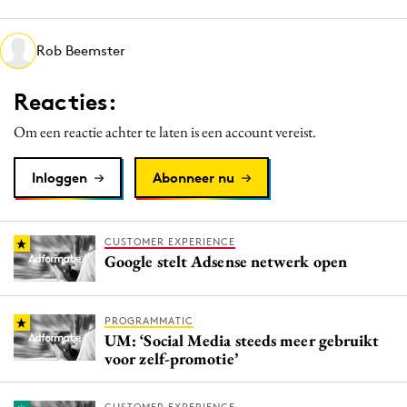
Media
Merkstrategie
Rob Beemster
PR
Reacties:
Programmatic
Purpose Marketing
Om een reactie achter te laten is een account vereist.
Reputatie & crisis
Inloggen
Abonneer nu
CUSTOMER EXPERIENCE
Google stelt Adsense netwerk open
PROGRAMMATIC
UM: ‘Social Media steeds meer gebruikt
voor zelf-promotie’