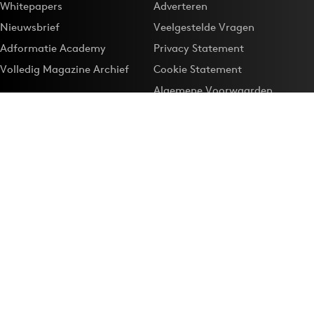
Whitepapers
Adverteren
Nieuwsbrief
Veelgestelde Vragen
Adformatie Academy
Privacy Statement
Volledig Magazine Archief
Cookie Statement
Algemene Voorwaarden
Onze app
Maak Adformatie.nl je
Google-favoriet
Privacyinstellingen
Download de
Adformatie Nieuws App