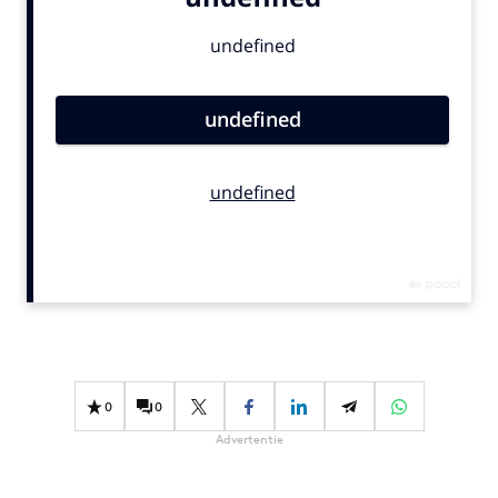
Bureaus
Campagnes
Carriere
Contentmarketing
Craft
Customer Experience
Data & Insights
Design
Digital transformation
Diversiteit
Effectiviteit
Gedragsverandering
0
0
Influencer marketing
Advertentie
Interne communicatie
Martech