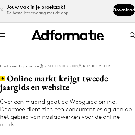
Jouw vak in je broekzak!
Download
De beste leeservaring met de app
Abonneer nu
Abonneer nu
Customer Experience
2 SEPTEMBER 2009
ROB BEEMSTER
Log in
Online markt krijgt tweede
jaargids en website
Download de app
Volg het laatste nieuws via de Adformatie
Over een maand gaat de Webguide online.
Daarmee dient zich een concurrentieslag aan op
Nieuws app
het gebied van naslagwerken voor de online
markt.