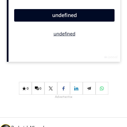
Bureaus
Campagnes
Carriere
Contentmarketing
Craft
Customer Experience
Data & Insights
Design
Digital transformation
Diversiteit
0
0
Effectiviteit
Advertentie
Gedragsverandering
Influencer marketing
Interne communicatie
Martech