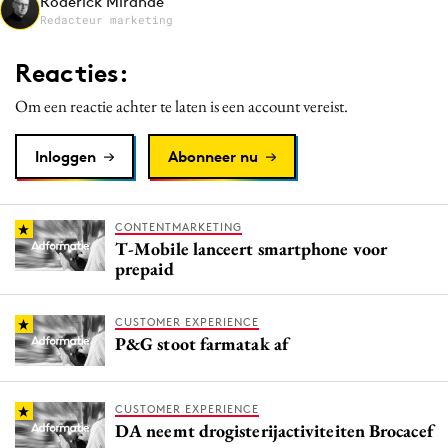
Roderick Mirande
Media
Redacteur marketing
Merkstrategie
Reacties:
PR
Om een reactie achter te laten is een account vereist.
Programmatic
Purpose Marketing
Inloggen
Abonneer nu
Reputatie & crisis
CONTENTMARKETING
T-Mobile lanceert smartphone voor
prepaid
CUSTOMER EXPERIENCE
P&G stoot farmatak af
CUSTOMER EXPERIENCE
DA neemt drogisterijactiviteiten Brocacef