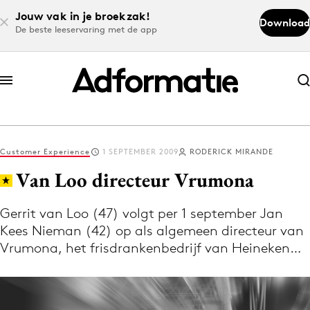
Jouw vak in je broekzak!
Download
De beste leeservaring met de app
Abonneer nu
Abonneer nu
Customer Experience
1 SEPTEMBER 2009
RODERICK MIRANDE
Log in
Van Loo directeur Vrumona
Gerrit van Loo (47) volgt per 1 september Jan
Download de app
Kees Nieman (42) op als algemeen directeur van
Volg het laatste nieuws via de Adformatie
Vrumona, het frisdrankenbedrijf van Heineken…
Nieuws app