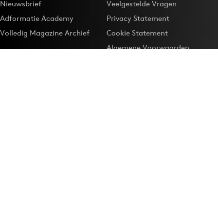
Nieuwsbrief
Veelgestelde Vragen
Adformatie Academy
Privacy Statement
Volledig Magazine Archief
Cookie Statement
Algemene Voorwaarden
Onze app
Maak Adformatie.nl je
Google-favoriet
Privacyinstellingen
Download de
Adformatie Nieuws App