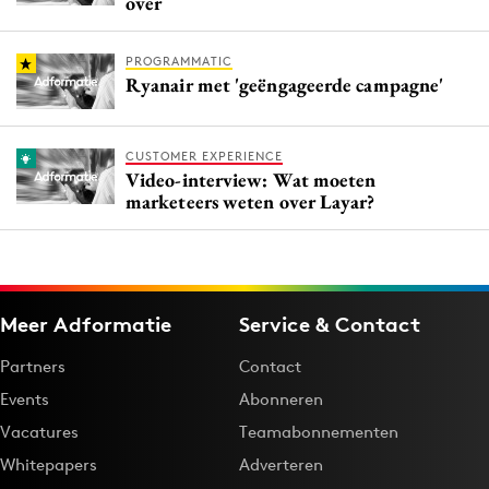
over
PROGRAMMATIC
Ryanair met 'geëngageerde campagne'
CUSTOMER EXPERIENCE
Video-interview: Wat moeten
marketeers weten over Layar?
Meer Adformatie
Service & Contact
Partners
Contact
Events
Abonneren
Vacatures
Teamabonnementen
Whitepapers
Adverteren