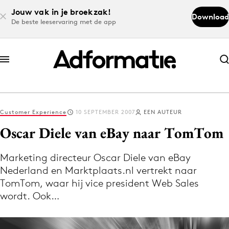
Jouw vak in je broekzak!
Download
De beste leeservaring met de app
Abonneer nu
Abonneer nu
Customer Experience
10 SEPTEMBER 2007
EEN AUTEUR
Log in
Oscar Diele van eBay naar TomTom
Marketing directeur Oscar Diele van eBay
Download de app
Nederland en Marktplaats.nl vertrekt naar
Volg het laatste nieuws via de Adformatie
TomTom, waar hij vice president Web Sales
Nieuws app
wordt. Ook…