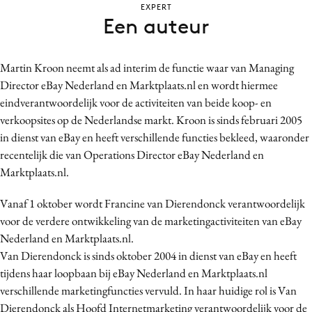
EXPERT
Bureaus
Een auteur
Campagnes
Carriere
Martin Kroon neemt als ad interim de functie waar van Managing
Contentmarketing
Director eBay Nederland en Marktplaats.nl en wordt hiermee
Craft
eindverantwoordelijk voor de activiteiten van beide koop- en
Customer Experience
verkoopsites op de Nederlandse markt. Kroon is sinds februari 2005
in dienst van eBay en heeft verschillende functies bekleed, waaronder
Data & Insights
recentelijk die van Operations Director eBay Nederland en
Design
Marktplaats.nl.
Digital transformation
Diversiteit
Vanaf 1 oktober wordt Francine van Dierendonck verantwoordelijk
voor de verdere ontwikkeling van de marketingactiviteiten van eBay
Effectiviteit
Nederland en Marktplaats.nl.
Gedragsverandering
Van Dierendonck is sinds oktober 2004 in dienst van eBay en heeft
Influencer marketing
tijdens haar loopbaan bij eBay Nederland en Marktplaats.nl
Interne communicatie
verschillende marketingfuncties vervuld. In haar huidige rol is Van
Martech
Dierendonck als Hoofd Internetmarketing verantwoordelijk voor de