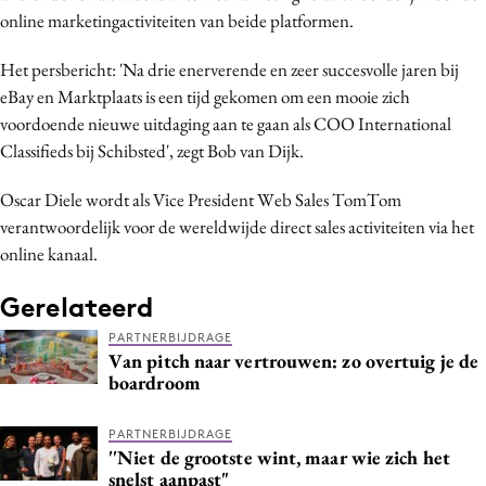
online marketingactiviteiten van beide platformen.
Media
Merkstrategie
Het persbericht: 'Na drie enerverende en zeer succesvolle jaren bij
PR
eBay en Marktplaats is een tijd gekomen om een mooie zich
Programmatic
voordoende nieuwe uitdaging aan te gaan als COO International
Classifieds bij Schibsted', zegt Bob van Dijk.
Purpose Marketing
Reputatie & crisis
Oscar Diele wordt als Vice President Web Sales TomTom
verantwoordelijk voor de wereldwijde direct sales activiteiten via het
online kanaal.
Gerelateerd
PARTNERBIJDRAGE
Van pitch naar vertrouwen: zo overtuig je de
boardroom
PARTNERBIJDRAGE
''Niet de grootste wint, maar wie zich het
snelst aanpast"