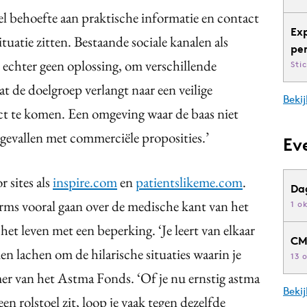
eel behoefte aan praktische informatie en contact
Ex
tuatie zitten. Bestaande sociale kanalen als
pe
echter geen oplossing, om verschillende
Sti
at de doelgroep verlangt naar een veilige
Bekij
t te komen. Een omgeving waar de baas niet
ggevallen met commerciële proposities.’
Ev
r sites als
inspire.com
en
patientslikeme.com
.
Da
ms vooral gaan over de medische kant van het
1 o
 het leven met een beperking. ‘Je leert van elkaar
CM
n lachen om de hilarische situaties waarin je
13 
r van het Astma Fonds. ‘Of je nu ernstig astma
Beki
een rolstoel zit, loop je vaak tegen dezelfde