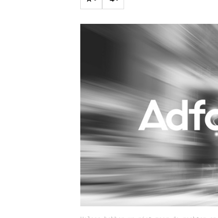
Carriere
Effectiviteit
Contentmarketing
Gedragsverand
Craft
Influencer mar
Customer Experience
Interne commu
Data & Insights
Martech