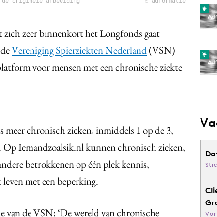
 de originele afbeelding
© adformatie
t zich zeer binnenkort het Longfonds gaat
 de
Vereniging Spierziekten Nederland
(VSN)
 platform voor mensen met een chronische ziekte
Va
ds meer chronisch zieken, inmiddels 1 op de 3,
n. Op Iemandzoalsik.nl kunnen chronisch zieken,
Da
 andere betrokkenen op één plek kennis,
Sti
t leven met een beperking.
Cli
Gr
e van de VSN: ‘De wereld van chronische
Vor