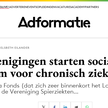
GLIVE!
GLIVE!
ADVERTEREN
ADVERTEREN
EVENTS
EVENTS
OPLEIDINGEN
OPLEIDINGEN
VACATURES
VACATURES
ACADEMY
ACADEMY
PARTNERS
PARTNERS
ELSBETH EILANDER
ieuws app
nigingen starten soci
m voor chronisch zie
Fonds (dat zich zeer binnenkort het 
Media
de Vereniging Spierziekten…
ormation
Merkstrategie
PR