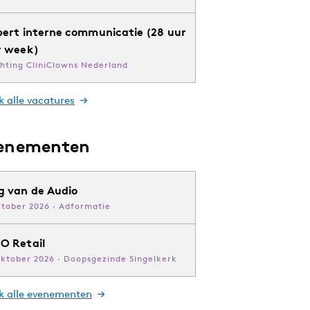
pert interne communicatie (28 uur
r week)
chting CliniClowns Nederland
k alle vacatures
enementen
g van de Audio
ktober 2026 · Adformatie
O Retail
oktober 2026 · Doopsgezinde Singelkerk
jk alle evenementen