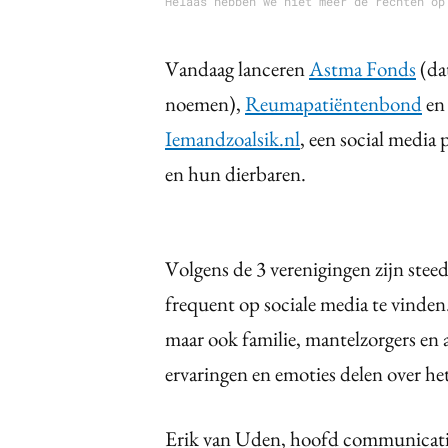
Helaas hebben we niet meer de rechten op
Vandaag lanceren
Astma Fonds
(da
noemen),
Reumapatiëntenbond
en
Iemandzoalsik.nl
, een social media
en hun dierbaren.
Volgens de 3 verenigingen zijn stee
frequent op sociale media te vinde
maar ook familie, mantelzorgers en
ervaringen en emoties delen over he
Erik van Uden, hoofd communicati