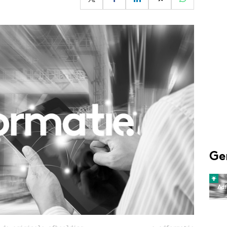
Programmatic
ering
Purpose Marketing
keting
Reputatie & crisis
nicatie
Ge