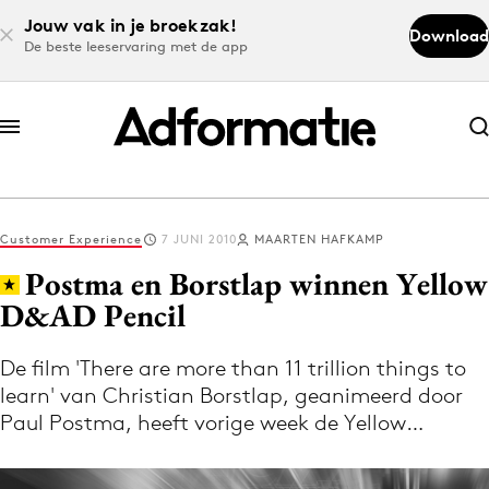
Jouw vak in je broekzak!
Download
De beste leeservaring met de app
Abonneer nu
Abonneer nu
Customer Experience
7 JUNI 2010
MAARTEN HAFKAMP
Log in
Postma en Borstlap winnen Yellow
D&AD Pencil
Download de app
Volg het laatste nieuws via de Adformatie
De film 'There are more than 11 trillion things to
learn' van Christian Borstlap, geanimeerd door
Nieuws app
Paul Postma, heeft vorige week de Yellow…