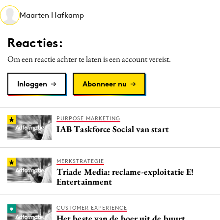
Media
Maarten Hafkamp
Merkstrategie
Reacties:
PR
Programmatic
Om een reactie achter te laten is een account vereist.
Purpose Marketing
Inloggen
Abonneer nu
Reputatie & crisis
PURPOSE MARKETING
IAB Taskforce Social van start
MERKSTRATEGIE
Triade Media: reclame-exploitatie E!
Entertainment
CUSTOMER EXPERIENCE
Het beste van de boer uit de buurt