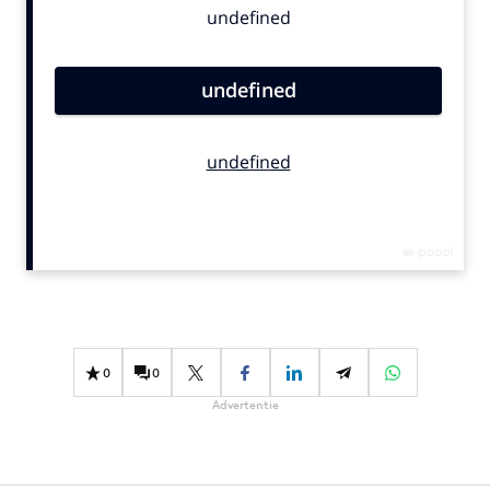
Bureaus
Campagnes
Carriere
Contentmarketing
Craft
Customer Experience
Data & Insights
Design
Digital transformation
Diversiteit
Effectiviteit
0
0
Gedragsverandering
Advertentie
Influencer marketing
Interne communicatie
Martech