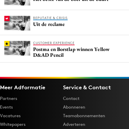
REPUTATIE & CRISIS
Uit de reclame
CUSTOMER EXPERIENCE
Postma en Borstlap winnen Yellow
D&AD Pencil
Meer Adformatie
Service & Contact
Partners
Contact
Events
Abonneren
Vacatures
Teamabonnementen
Whitepapers
Adverteren