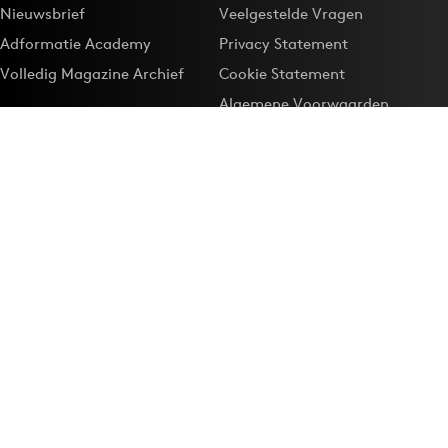
Nieuwsbrief
Veelgestelde Vragen
Adformatie Academy
Privacy Statement
Volledig Magazine Archief
Cookie Statement
Algemene Voorwaarden
Onze app
Maak Adformatie.nl je
Google-favoriet
Privacyinstellingen
Download de
Adformatie Nieuws App