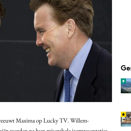
Programmatic
ering
Purpose Marketing
keting
Reputatie & crisis
nicatie
Ge
schreeuwt Maxima op Lucky TV. Willem-
ciën worden na hun miserabele jaarpresentaties