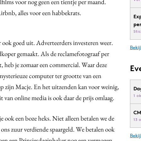
films voor nog geen een tientje per maand.
irbnb, alles voor een habbekrats.
Ex
pe
Sti
 ook goed uit. Adverteerders investeren weer.
Bekij
dkoper gemaakt. Als de reclamefotograaf per
, heb je zomaar een commercial. Waar deze
Ev
ysterieuze computer ter grootte van een
op zijn Macje. En het uitzenden kan voor weinig,
Da
1 o
it van online media is ook daar de prijs omlaag.
CM
je ook een boze heks. Niet alleen betalen we de
13 
 ons zuur verdiende spaargeld. We betalen ook
Beki
Toen een Prinsjesdaginhaker nog een vermogen