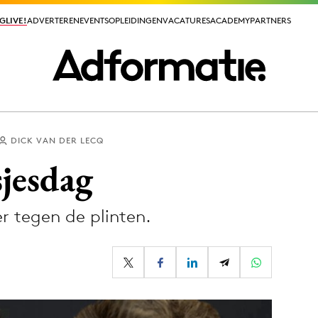
GLIVE!
GLIVE!
ADVERTEREN
ADVERTEREN
EVENTS
EVENTS
OPLEIDINGEN
OPLEIDINGEN
VACATURES
VACATURES
ACADEMY
ACADEMY
PARTNERS
PARTNERS
DICK VAN DER LECQ
ieuws app
jesdag
r tegen de plinten.
Media
ormation
Merkstrategie
PR