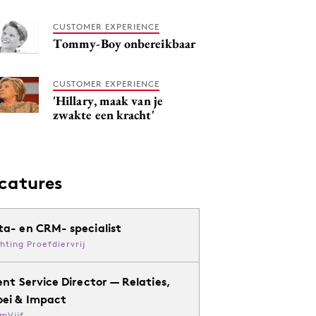
CUSTOMER EXPERIENCE
Tommy-Boy onbereikbaar
CUSTOMER EXPERIENCE
'Hillary, maak van je
zwakte een kracht'
catures
ta- en CRM- specialist
chting Proefdiervrij
ent Service Director — Relaties,
oei & Impact
mVijf