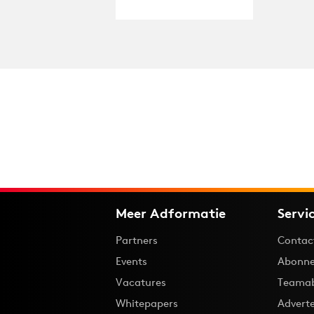
Meer Adformatie
Servi
Partners
Contac
Events
Abonne
Vacatures
Teama
Whitepapers
Advert