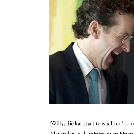
Carriere
Effectiviteit
Contentmarketing
Gedragsverand
Craft
Influencer mar
Customer Experience
Interne commu
Data & Insights
Martech
‘Willy, die kar staat te wachten’ 
Alexander en de minister van Finan