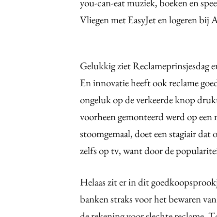
you-can-eat muziek, boeken en speel
Vliegen met EasyJet en logeren bij A
Gelukkig ziet Reclameprinsjesdag er
En innovatie heeft ook reclame goe
ongeluk op de verkeerde knop drukt
voorheen gemonteerd werd op een m
stoomgemaal, doet een stagiair dat 
zelfs op tv, want door de popularite
Helaas zit er in dit goedkoopsprook
banken straks voor het bewaren van
de rekening voor slechte reclame. 