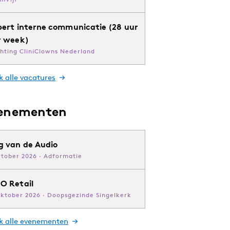
pert interne communicatie (28 uur
r week)
chting CliniClowns Nederland
k alle vacatures
enementen
g van de Audio
ktober 2026 · Adformatie
O Retail
oktober 2026 · Doopsgezinde Singelkerk
jk alle evenementen