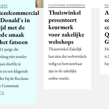
CUSTOMER EXPERIENCE
DE
IERE
Thuiswinkel
A
iezelcommercial
presenteert
e
Donald's in
keurmerk
c
ijd met de
voor zakelijke
Q
ede smaak
webshops
G
het fatsoen
Thuiswinkel Zakelijk
He
1-jarige die
laat zien dat webwinkels
is
nlang niet zonder
veilig en betrouwbaar
be
 aan durfde te
zijn in de zakelijke
en en een klagende
online markt.
er bij de Reclame
 Commissie
C).