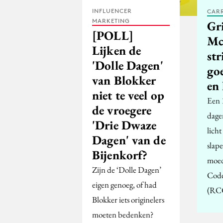
INFLUENCER
CARR
MARKETING
Gr
[POLL]
Mc
Lijken de
str
'Dolle Dagen'
go
van Blokker
en 
niet te veel op
Een 1
de vroegere
dage
'Drie Dwaze
licht
Dagen' van de
slap
Bijenkorf?
moed
Zijn de ‘Dolle Dagen’
Code
eigen genoeg, of had
(RC
Blokker iets originelers
moeten bedenken?