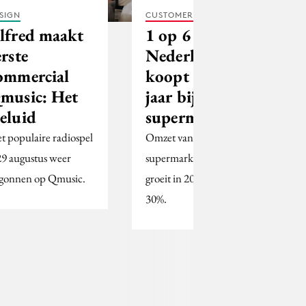
SIGN
CUSTOMER EXPERIENCE
lfred maakt
1 op 6
erste
Nederlanders
ommercial
koopt volgend
music: Het
jaar bij online
eluid
supermarkt
t populaire radiospel
Omzet van het online
 29 augustus weer
supermarktkanaal
gonnen op Qmusic.
groeit in 2017 met ruim
30%.