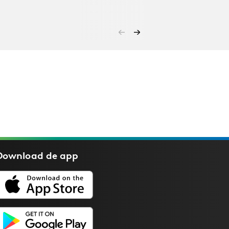
Download de
app