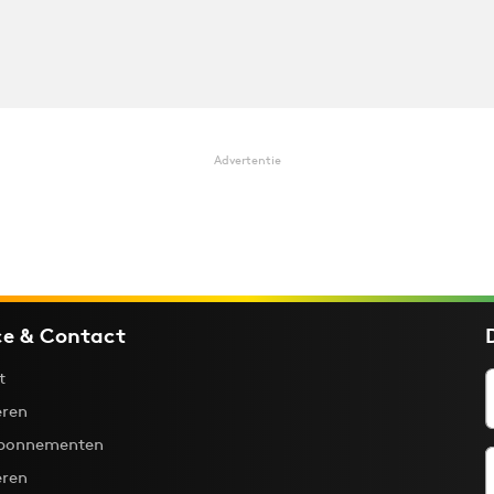
Advertentie
ce & Contact
t
ren
bonnementen
eren