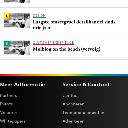
DESIGN
Laagste omzetgroei detailhandel sinds
drie jaar
CUSTOMER EXPERIENCE
Molblog on the beach (vervolg)
Meer Adformatie
Service & Contact
Partners
Contact
Events
Abonneren
Vacatures
Teamabonnementen
Whitepapers
Adverteren