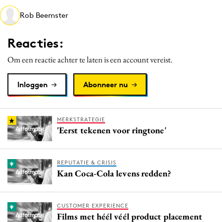
Media
Rob Beemster
Merkstrategie
Reacties:
PR
Programmatic
Om een reactie achter te laten is een account vereist.
Purpose Marketing
Inloggen
Abonneer nu
Reputatie & crisis
MERKSTRATEGIE
'Eerst tekenen voor ringtone'
REPUTATIE & CRISIS
Kan Coca-Cola levens redden?
CUSTOMER EXPERIENCE
Films met héél véél product placement