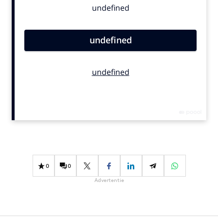
Bureaus
Campagnes
Carriere
Contentmarketing
Craft
Customer Experience
Data & Insights
Design
Digital transformation
Diversiteit
Effectiviteit
0
0
Gedragsverandering
Advertentie
Influencer marketing
Interne communicatie
Martech