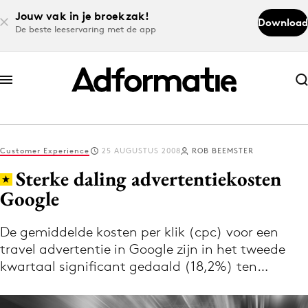
Jouw vak in je broekzak!
Download
De beste leeservaring met de app
Abonneer nu
Abonneer nu
Customer Experience
25 AUGUSTUS 2008
ROB BEEMSTER
Log in
Sterke daling advertentiekosten
Google
Download de app
Volg het laatste nieuws via de Adformatie
De gemiddelde kosten per klik (cpc) voor een
travel advertentie in Google zijn in het tweede
Nieuws app
kwartaal significant gedaald (18,2%) ten…