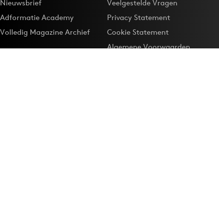
Nieuwsbrief
Veelgestelde Vragen
Adformatie Academy
Privacy Statement
Volledig Magazine Archief
Cookie Statement
Algemene Voorwaarden
Onze app
Maak Adformatie.nl je
Google-favoriet
Privacyinstellingen
Download de
Adformatie Nieuws App