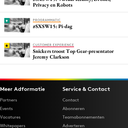
Privacy en Robots
PROGRAMMATIC
#SXSW15: Pi-dag
CUSTOMER EXPERIENCE
Snickers troost Top Gear-presentator
Jeremy Clarkson
Meer Adformatie
Service & Contact
Partners
Contact
Events
Abonneren
Vacatures
Teamabonnementen
Whitepapers
Adverteren