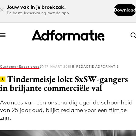
Jouw vak in je broekzak!
Download
De beste leeservaring met de app
Abonneer nu
Abonneer nu
Customer Experience
17 MAART 2015
REDACTIE ADFORMATIE
Log in
Tindermeisje lokt SxSW-gangers
in briljante commerciële val
Download de app
Volg het laatste nieuws via de Adformatie
Avances van een onschuldig ogende schoonheid
van 25 jaar oud, blijkt reclame voor een film te
Nieuws app
zijn.