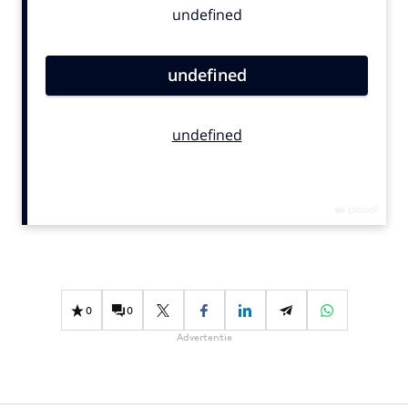
Bureaus
Campagnes
Carriere
Contentmarketing
Craft
Customer Experience
Data & Insights
Design
Digital transformation
Diversiteit
Effectiviteit
0
0
Gedragsverandering
Advertentie
Influencer marketing
Interne communicatie
Martech