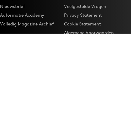
Nieuwsbrief
Veelgestelde Vragen
Adformatie Academy
Privacy Statement
Volledig Magazine Archief
Cookie Statement
Algemene Voorwaarden
Onze app
Maak Adformatie.nl je
Google-favoriet
Privacyinstellingen
Download de
Adformatie Nieuws App