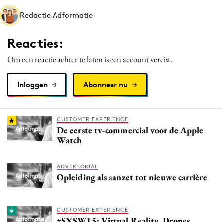
Media
Redactie Adformatie
Merkstrategie
Reacties:
PR
Programmatic
Om een reactie achter te laten is een account vereist.
Purpose Marketing
Inloggen
Abonneer nu
Reputatie & crisis
CUSTOMER EXPERIENCE
De eerste tv-commercial voor de Apple
Watch
ADVERTORIAL
Opleiding als aanzet tot nieuwe carrière
CUSTOMER EXPERIENCE
#SXSW15: Virtual Reality, Drones,